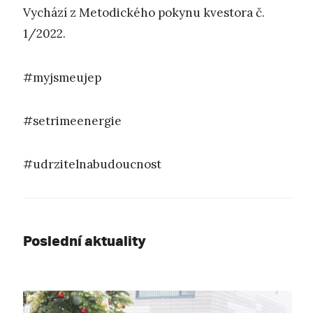
Vychází z Metodického pokynu kvestora č.
1/2022.
#myjsmeujep
#setrimeenergie
#udrzitelnabudoucnost
Poslední aktuality