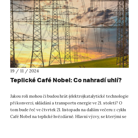
19 / 11 / 2024
Teplické Café Nobel: Co nahradí uhlí?
Jakou roli mohou či budou hrát (elektro)katalytické technologie
při konverzi, ukládání a transportu energie ve 21. století? O
tom bude řeč ve čtvrtek 21. listopadu na dalším večeru z cyklu
Café Nobel na teplické hvězdárně. Hlavní výzvy, se kterými se
b...