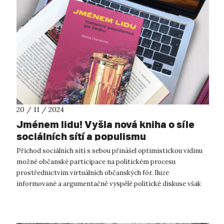
20 / 11 / 2024
Jménem lidu! Vyšla nová kniha o síle
sociálních sítí a populismu
Příchod sociálních sítí s sebou přinášel optimistickou vidinu
možné občanské participace na politickém procesu
prostřednictvím virtuálních občanských fór. Iluze
informované a argumentačně vyspělé politické diskuse však
vzala v průběhu let za své. O tom...