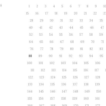
ší
1
2
3
4
5
6
7
8
9
1
15
16
17
18
19
20
21
22
2
28
29
30
31
32
33
34
35
40
41
42
43
44
45
46
47
52
53
54
55
56
57
58
59
64
65
66
67
68
69
70
71
76
77
78
79
80
81
82
83
88
89
90
91
92
93
94
95
100
101
102
103
104
105
106
111
112
113
114
115
116
117
122
123
124
125
126
127
128
133
134
135
136
137
138
139
144
145
146
147
148
149
150
155
156
157
158
159
160
161
166
167
168
169
170
171
172