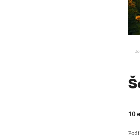
Do
Š
10 
Podí