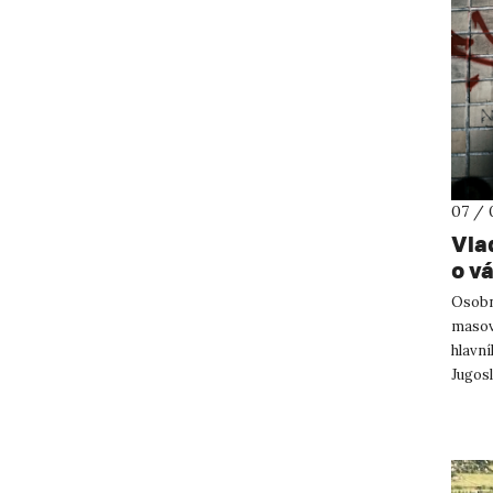
07 / 
Vla
o v
Osobně
masov
hlavn
Jugosl
ústeck