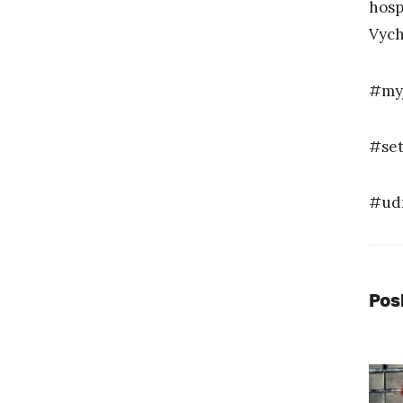
hosp
Vych
#my
#set
#udr
Pos