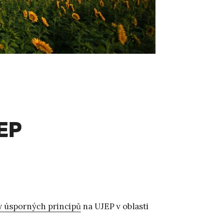
EP
y úsporných principů
na UJEP v oblasti