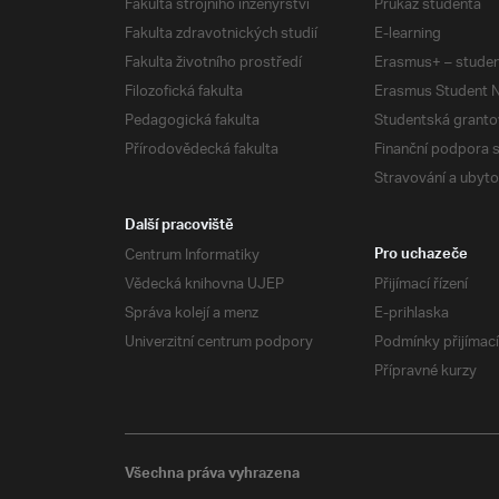
Fakulta strojního inženýrství
Průkaz studenta
Fakulta zdravotnických studií
E-learning
Fakulta životního prostředí
Erasmus+ – studen
Filozofická fakulta
Erasmus Student N
Pedagogická fakulta
Studentská granto
Přírodovědecká fakulta
Finanční podpora 
Stravování a ubyto
Další pracoviště
Centrum Informatiky
Pro uchazeče
Vědecká knihovna UJEP
Přijímací řízení
Správa kolejí a menz
E-prihlaska
Univerzitní centrum podpory
Podmínky přijímací
Přípravné kurzy
Všechna práva vyhrazena