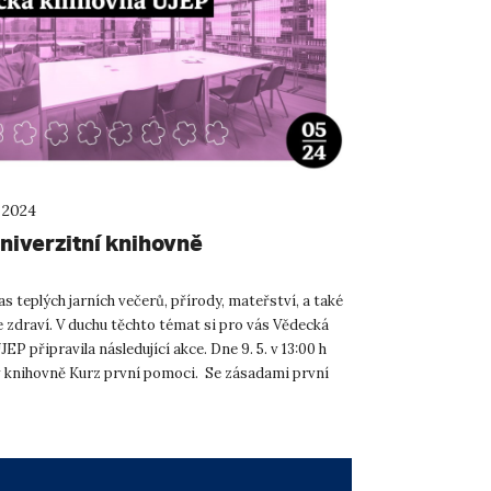
 2024
niverzitní knihovně
as teplých jarních večerů, přírody, mateřství, a také
e zdraví. V duchu těchto témat si pro vás Vědecká
EP připravila následující akce. Dne 9. 5. v 13:00 h
 knihovně Kurz první pomoci. Se zásadami první