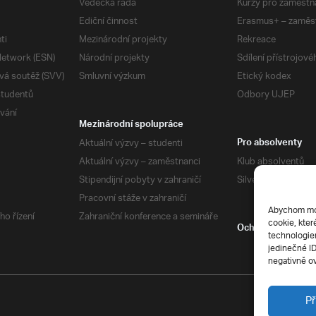
Vědecká rada
Kurzy pro zaměstn
Ediční činnost
Erasmus+ – zaměs
ti
Mezinárodní projekty
Rekreace
etwork (ESN)
Národní projekty
Sdílení přístrojov
vá soutěž (SVV)
Smluvní výzkum
Etický kodex
studentů
Odbory UJEP
vání
Mezinárodní spolupráce
Aktuální výzvy – studenti
Pro absolventy
Aktuální výzvy – zaměstnanci
Klub absolventů
Stipendijní pobyty v zahraničí
Silverius
Pracovní stáže v zahraničí
Abychom mohl
ho řízení
Zahraniční konference a semináře
cookie, kter
Ochrana soukrom
technologiem
jedinečné I
negativně ov
Př