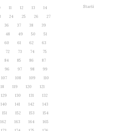
Starší
0
11
12
13
14
3
24
25
26
27
36
37
38
39
48
49
50
51
60
61
62
63
72
73
74
75
84
85
86
87
96
97
98
99
107
108
109
110
118
119
120
121
129
130
131
132
140
141
142
143
151
152
153
154
162
163
164
165
173
174
175
176