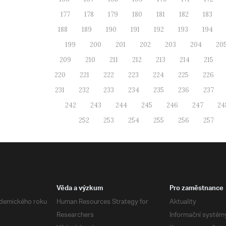
177
178
179
180
181
182
183
188
189
190
191
192
193
194
199
200
201
202
203
204
20
209
210
211
212
213
214
215
220
221
222
223
224
225
226
231
232
233
234
235
236
237
242
243
244
245
246
247
24
252
253
254
255
256
257
Věda a výzkum
Pro zaměstnance
demického roku
Human Resources Strategy for
Aktuality
Researchers
Informační systém