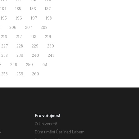
184
185
186
187
195
196
197
198
5
206
207
208
216
217
218
219
227
228
229
230
238
239
240
241
8
249
250
251
258
259
260
Pro veřejnost
O Univerzitě
y
Dům umění Ústí nad Labem