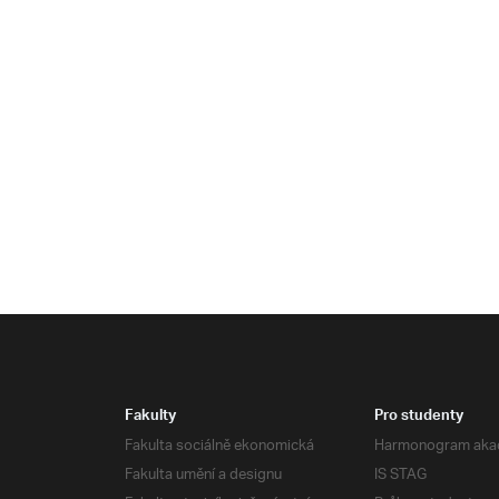
Fakulty
Pro studenty
Fakulta sociálně ekonomická
Harmonogram aka
Fakulta umění a designu
IS STAG