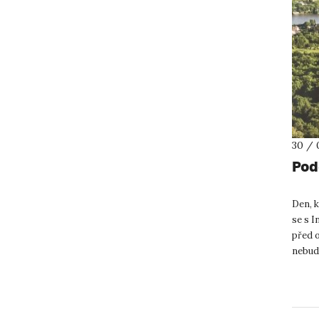
30 / 
Pod
Den, k
se s I
před o
nebud
takovo