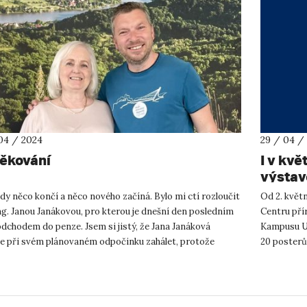
04 / 2024
29 / 04 /
ěkování
I v kv
výsta
dy něco končí a něco nového začíná. Bylo mi ctí rozloučit
Od 2. květn
ng. Janou Janákovou, pro kterou je dnešní den posledním
Centru pří
dchodem do penze. Jsem si jistý, že Jana Janáková
Kampusu UJ
e při svém plánovaném odpočinku zahálet, protože
20 posterů
u jsme ji ...
Představuje