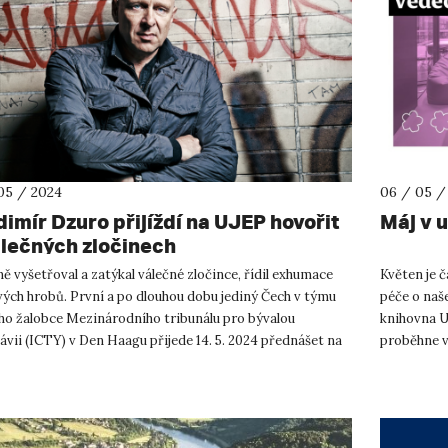
05 / 2024
06 / 05 /
dimír Dzuro přijíždí na UJEP hovořit
Máj v u
álečných zločinech
 vyšetřoval a zatýkal válečné zločince, řídil exhumace
Květen je č
ých hrobů. První a po dlouhou dobu jediný Čech v týmu
péče o naš
ího žalobce Mezinárodního tribunálu pro bývalou
knihovna UJ
ávii (ICTY) v Den Haagu přijede 14. 5. 2024 přednášet na
proběhne v
ou univerz...
pom...