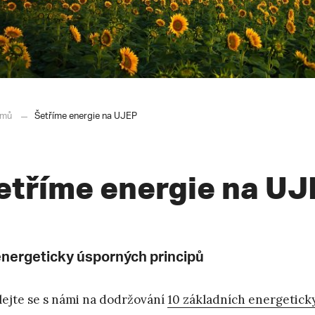
mů
Šetříme energie na UJEP
etříme energie na UJ
energeticky úsporných principů
lejte se s námi na dodržování
10 základních energetick