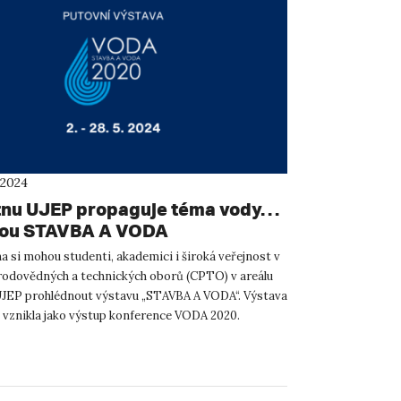
 2024
ětnu UJEP propaguje téma vody…
vou STAVBA A VODA
a si mohou studenti, akademici i široká veřejnost v
rodovědných a technických oborů (CPTO) v areálu
EP prohlédnout výstavu „STAVBA A VODA“. Výstava
 vznikla jako výstup konference VODA 2020.
 vodu jak...