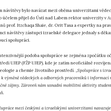
m návštěvy bylo navázat mezi oběma univerzitami vědec
o účelem přijel do Ústí nad Labem rektor univerzity v A
nů prof. Itzchaqa Shaie, dr. Orit Tasa a expertky na pra
mci návštěvy zástupci izraelské delegace jednaly s děka
ucí spolupráci.
ntenzivnější podoba spolupráce se zejména zpočátku oč
tředí UJEP (FŽP UJEP), kde je zatím neoficiálně rozvíje
eologie a chemie životního prostředí. „
Spolupráce s izra
u k výměně vědeckých a odborných pracovníků i informací 
ečné zájmy. Zároveň nám usnadní mobilitní aktivity studen
ň.
lupráce mezi českými a izraelskými univerzitami navazuje