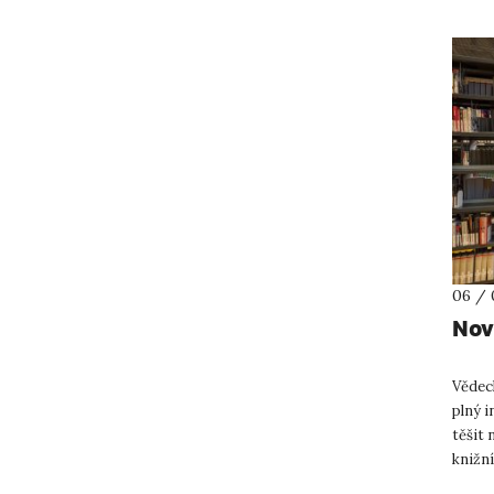
06 / 
Nov
Vědec
plný i
těšit 
knižn
dobrov