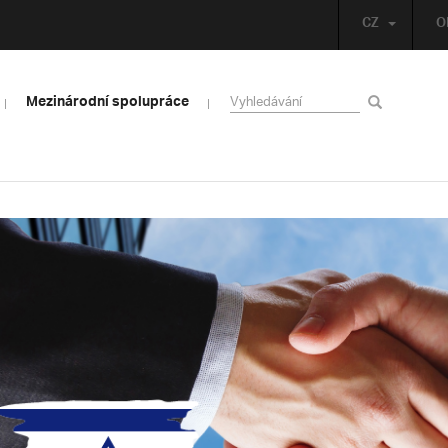
CZ
O
Mezinárodní spolupráce