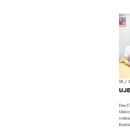
18 / 
UJE
Dne 17
Unive
vedení
Koutsk