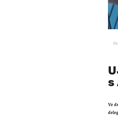
Do
U
s
Ve d
dele