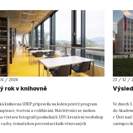
01 / 2026
23 / 12 / 
ý rok v knihovně
Výsled
ká knihovna UJEP připravila na leden pestrý program
Ve dnech 3.
nspirace, tvoření a vzdělávání. Návštěvníci se mohou
do Akademi
na výstavu fotografií posluchačů U3V, kreativní workshop
v Ústí nad 
í vazby, tematickou prezentaci knih věnovaných
zástupci d
olnictví a škol...
zástupci do