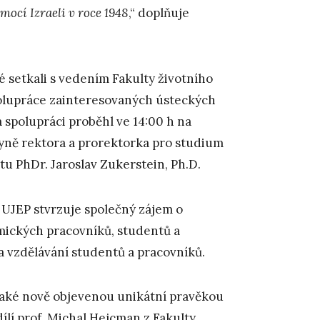
ocí Izraeli v roce 1948
,“ doplňuje
té setkali s vedením Fakulty životního
spolupráce zainteresovaných ústeckých
a spolupráci proběhl ve 14:00 h na
kyně rektora a prorektorka pro studium
itu PhDr. Jaroslav Zukerstein, Ph.D.
 UJEP stvrzuje společný zájem o
ckých pracovníků, studentů a
 vzdělávání studentů a pracovníků.
 také nově objevenou unikátní pravěkou
lí prof. Michal Hejcman z Fakulty