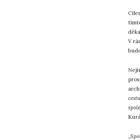
Cíle
tímt
děka
V rá
budo
Neji
pros
arch
cest
spol
Kurá
„
Spo