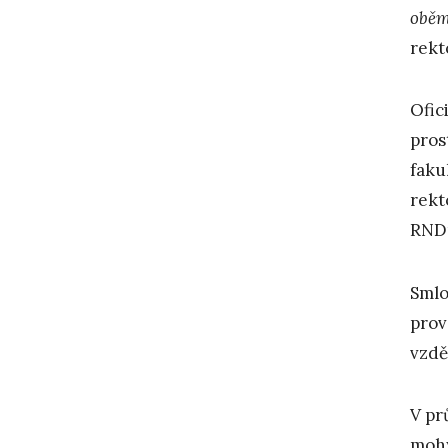
oběm
rekt
Ofic
pros
faku
rekt
RNDr
Smlo
prov
vzdě
V pr
mohy