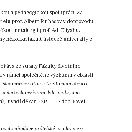
kou a pedagogickou spolupráci. Za
rielu prof. Albert Pinhasov v doprovodu
věkou metalurgii prof. Adi Eliyahu.
ny několika fakult ústecké univerzity o
ekává ze strany Fakulty životního
na v rámci společného výzkumu v oblasti
elskou univerzitou v Areilu nám otevírá
v oblastech výzkumu, kde evidujeme
tů
,“ uvádí děkan FŽP UJEP doc. Pavel
 na dlouhodobě přátelské vztahy mezi