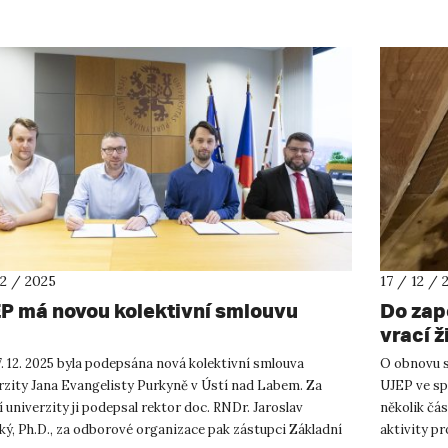
12 / 2025
17 / 12 / 
P má novou kolektivní smlouvu
Do zap
vrací ž
. 12. 2025 byla podepsána nová kolektivní smlouva
O obnovu s
rzity Jana Evangelisty Purkyně v Ústí nad Labem. Za
UJEP ve sp
 univerzity ji podepsal rektor doc. RNDr. Jaroslav
několik čá
ý, Ph.D., za odborové organizace pak zástupci Základní
aktivity pr