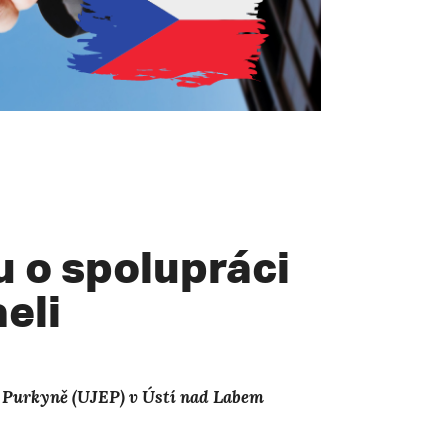
 o spolupráci
aeli
ty Purkyně (UJEP) v Ústí nad Labem