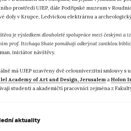
tního prostředí UJEP, dále Podřipské muzeum v Roudni
vé doly v Krupce, Ledvickou elektrárnu a archeologick
těva je výsledkem dlouholeté spolupráce mezi českými a izr
ním prof. Itzchaqa Shaie pomáhají odkrývat zaniklou bibli
man, iniciátor návštěvy.
álně má UJEP uzavřeny dvě celouniverzitní smlouvy s un
lel Academy of Art and Design, Jerusalem
a
Holon I
ívají studenti a akademičtí pracovníci zejména z Fakul
lední aktuality