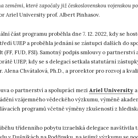
a zeměmi, které započaly již československou vojenskou pom
or Ariel University prof. Albert Pinhasov.
iální část programu proběhla dne 7. 12. 2022, kdy se hos
tředí UJEP a proběhla jednání se zástupci dalších do 
lt (FF, FUD, FSI). Samotný podpis smlouvy o partnerství 
orátě UJEP, kdy se s delegací setkala statutární zástup
. Alena Chvátalová, Ph.D., a prorektor pro rozvoj a kval
uva o partnerství a spolupráci mezi
Ariel University
a
ádění vzájemného vědeckého výzkumu, výměně akademi
lávacích programů včetně výměny zkušeností z hlediska
ůběhu třídenního pobytu izraelská delegace navštívila
lu v Dušníkách na Podřipsku, na jejímž výzkumu se podí