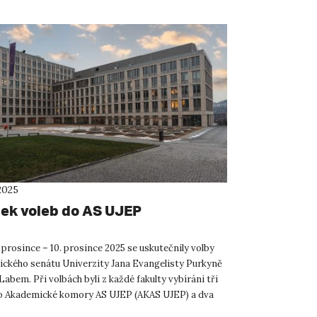
2025
ek voleb do AS UJEP
 prosince – 10. prosince 2025 se uskutečnily volby
ckého senátu Univerzity Jana Evangelisty Purkyně
Labem. Při volbách byli z každé fakulty vybíráni tři
o Akademické komory AS UJEP (AKAS UJEP) a dva
...