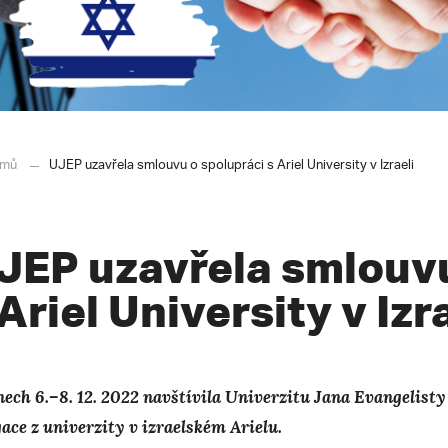
mů
UJEP uzavřela smlouvu o spolupráci s Ariel University v Izraeli
JEP uzavřela smlouvu
 Ariel University v Izr
nech 6.–8. 12. 2022 navštívila Univerzitu Jana Evangelis
gace z univerzity v izraelském Arielu.