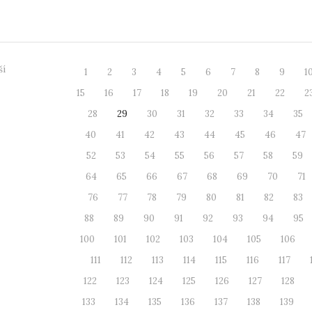
izace VOS UJEP a...
sadech, kte
ší
1
2
3
4
5
6
7
8
9
1
15
16
17
18
19
20
21
22
2
28
29
30
31
32
33
34
35
40
41
42
43
44
45
46
47
52
53
54
55
56
57
58
59
64
65
66
67
68
69
70
71
76
77
78
79
80
81
82
83
88
89
90
91
92
93
94
95
100
101
102
103
104
105
106
111
112
113
114
115
116
117
122
123
124
125
126
127
128
133
134
135
136
137
138
139