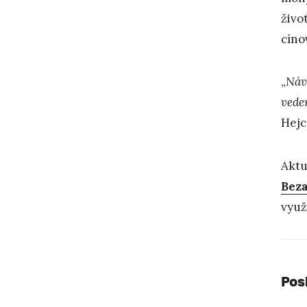
živo
cíno
„
Návš
vede
Hejc
Aktu
Beza
využ
Pos