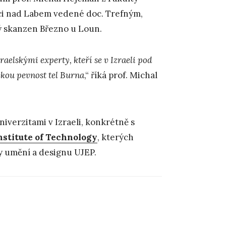
ci nad Labem vedené doc. Trefným,
ý skanzen Březno u Loun.
aelskými experty, kteří se v Izraeli pod
ckou pevnost tel Burna
,“ říká prof. Michal
iverzitami v Izraeli, konkrétně s
nstitute of Technology
, kterých
ty umění a designu UJEP.