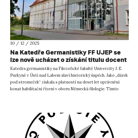
10 / 12 / 2025
Na Katedře Germanistiky FF UJEP se
lze nově ucházet o získání titulu docent
v oboru německé filologie
Katedra germanistiky na Filozofické fakultě Univerzity J. E.
Purkyně v Ústí nad Labem slaví historický úspěch. Jako „dárek
pod stromeček“ získala s platností na deset let oprávnění
konat habilitační řízení v oboru Německá filologie. Tímto
krokem se ...