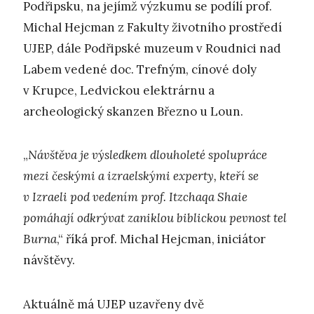
Podřipsku, na jejímž výzkumu se podílí prof.
Michal Hejcman z Fakulty životního prostředí
UJEP, dále Podřipské muzeum v Roudnici nad
Labem vedené doc. Trefným, cínové doly
v Krupce, Ledvickou elektrárnu a
archeologický skanzen Březno u Loun.
„
Návštěva je výsledkem dlouholeté spolupráce
mezi českými a izraelskými experty, kteří se
v Izraeli pod vedením prof. Itzchaqa Shaie
pomáhají odkrývat zaniklou biblickou pevnost tel
Burna
,“ říká prof. Michal Hejcman, iniciátor
návštěvy.
Aktuálně má UJEP uzavřeny dvě