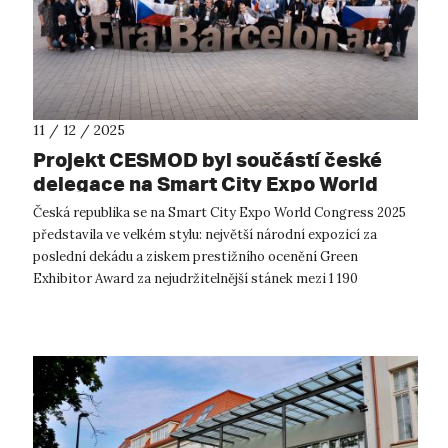
11 / 12 / 2025
Projekt CESMOD byl součástí české
delegace na Smart City Expo World
Congress 2025 v Barceloně
Česká republika se na Smart City Expo World Congress 2025
představila ve velkém stylu: největší národní expozicí za
poslední dekádu a ziskem prestižního ocenění Green
Exhibitor Award za nejudržitelnější stánek mezi 1 190
vystavovateli z celého světa. S...