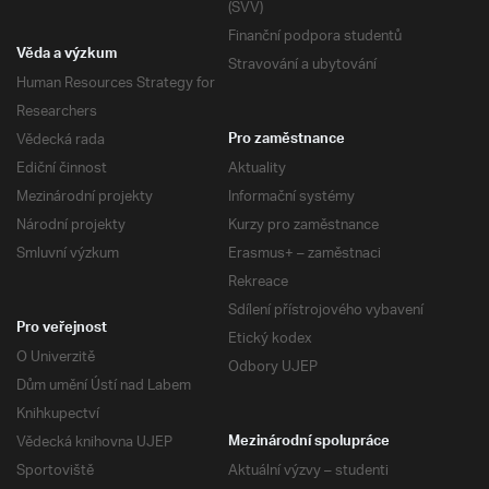
(SVV)
Finanční podpora studentů
Věda a výzkum
Stravování a ubytování
Human Resources Strategy for
Researchers
Vědecká rada
Pro zaměstnance
Ediční činnost
Aktuality
Mezinárodní projekty
Informační systémy
Národní projekty
Kurzy pro zaměstnance
Smluvní výzkum
Erasmus+ – zaměstnaci
Rekreace
Sdílení přístrojového vybavení
Pro veřejnost
Etický kodex
O Univerzitě
Odbory UJEP
Dům umění Ústí nad Labem
Knihkupectví
Vědecká knihovna UJEP
Mezinárodní spolupráce
Sportoviště
Aktuální výzvy – studenti