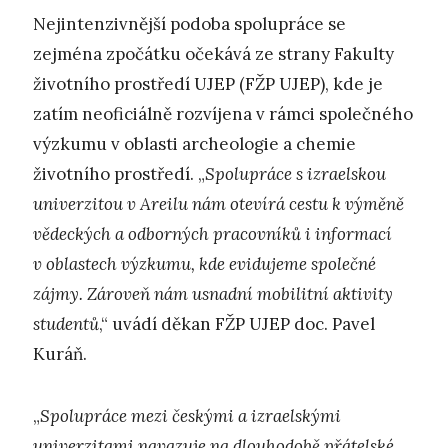
Nejintenzivnější podoba spolupráce se
zejména zpočátku očekává ze strany Fakulty
životního prostředí UJEP (FŽP UJEP), kde je
zatím neoficiálně rozvíjena v rámci společného
výzkumu v oblasti archeologie a chemie
životního prostředí. „
Spolupráce s izraelskou
univerzitou v Areilu nám otevírá cestu k výměně
vědeckých a odborných pracovníků i informací
v oblastech výzkumu, kde evidujeme společné
zájmy. Zároveň nám usnadní mobilitní aktivity
studentů
,“ uvádí děkan FŽP UJEP doc. Pavel
Kuráň.
„
Spolupráce mezi českými a izraelskými
univerzitami navazuje na dlouhodobě přátelské