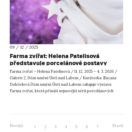
09 / 12 / 2025
Farma zvířat: Helena Patelisová
představuje porcelánové postavy
inspirované Orwellem
Farma zvířat – Helena Patelisová / 11. 12. 2025 – 4. 3. 2026 /
Galerie 2, Dům umění Ústí nad Labem / Kurátorka: Zuzana
Doleželová Dům umění Ústí nad Labem zahajuje výstavu
Farma zvířat, která přináší nejnovější sérii porcelánových
plastik keramičky ...
Novější
Starší
1
2
3
4
5
6
7