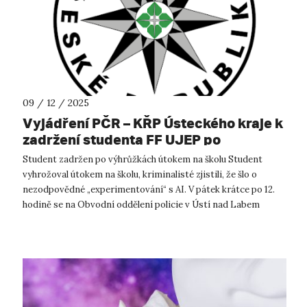
09 / 12 / 2025
Vyjádření PČR – KŘP Ústeckého kraje k
zadržení studenta FF UJEP po
výhružkách útoku na školu
Student zadržen po výhrůžkách útokem na školu Student
vyhrožoval útokem na školu, kriminalisté zjistili, že šlo o
nezodpovědné „experimentování“ s AI. V pátek krátce po 12.
hodině se na Obvodní oddělení policie v Ústí nad Labem
dostavili dva studenti...