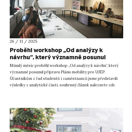
26 / 11 / 2025
Proběhl workshop „Od analýzy k
návrhu“, který významně posunul
přípravu Plánu mobility pro UJEP.
Minulý měsíc proběhl workshop „Od analýzy k návrhu“, který
významně posunul přípravu Plánu mobility pro UJEP.
Účastníkům z řad studentů i zaměstnanců jsme představili
výsledky z analytické části, souhrnný článek naleznete zde
(https://rur.ujep.cz/plan-...