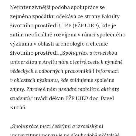
Nejintenzivnější podoba spolupráce se
zejména zpočátku očekává ze strany Fakulty
životního prostředí UJEP (FŽP UJEP), kde je
zatím neoficiálně rozvíjena v rámci společného
výzkumu v oblasti archeologie a chemie
životního prostředí. „
Spolupráce s izraelskou
univerzitou v Areilu nám otevírá cestu k výměně
vědeckých a odborných pracovníků i informací
v oblastech výzkumu, kde evidujeme společné
zájmy. Zároveň nám usnadní mobilitní aktivity
studentů
,“ uvádí děkan FŽP UJEP doc. Pavel
Kuráň.
„
Spolupráce mezi českými a izraelskými
univerzitami navazuje na dlouhodobě přátelské