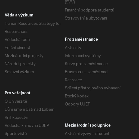
(SVV)
Finanční podpora studentů
Věda a výzkum
Stravování a ubytování
Human Resources Strategy for
Researchers
Vědecká rada
Pro zaměstnance
Ediční činnost
Aktuality
Mezinárodní projekty
Informační systémy
Národní projekty
Kurzy pro zaměstnance
Smluvní výzkum
Erasmus+ – zaměstnaci
Rekreace
Sdílení přístrojového vybavení
Pro veřejnost
Etický kodex
O Univerzitě
Odbory UJEP
Dům umění Ústí nad Labem
Knihkupectví
Vědecká knihovna UJEP
Mezinárodní spolupráce
Sportoviště
Aktuální výzvy – studenti