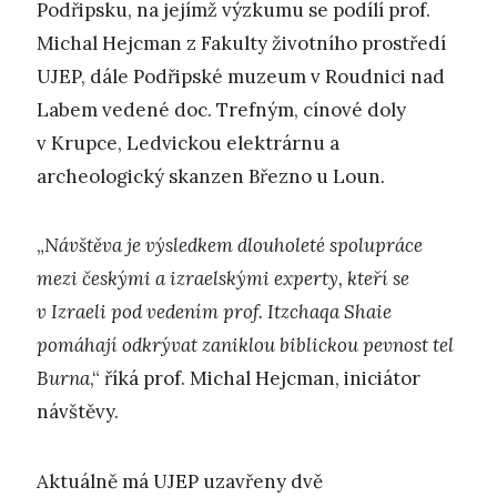
Podřipsku, na jejímž výzkumu se podílí prof.
Michal Hejcman z Fakulty životního prostředí
UJEP, dále Podřipské muzeum v Roudnici nad
Labem vedené doc. Trefným, cínové doly
v Krupce, Ledvickou elektrárnu a
archeologický skanzen Březno u Loun.
„
Návštěva je výsledkem dlouholeté spolupráce
mezi českými a izraelskými experty, kteří se
v Izraeli pod vedením prof. Itzchaqa Shaie
pomáhají odkrývat zaniklou biblickou pevnost tel
Burna
,“ říká prof. Michal Hejcman, iniciátor
návštěvy.
Aktuálně má UJEP uzavřeny dvě