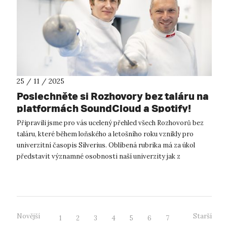
25 / 11 / 2025
Poslechněte si Rozhovory bez taláru na
platformách SoundCloud a Spotify!
Připravili jsme pro vás ucelený přehled všech Rozhovorů bez
taláru, které během loňského a letošního roku vznikly pro
univerzitní časopis Silverius. Oblíbená rubrika má za úkol
představit významné osobnosti naší univerzity jak z
pracovního, tak z osobn...
Novější
Starší
1
2
3
4
5
6
7