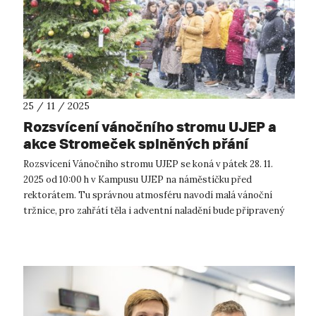
25 / 11 / 2025
Rozsvícení vánočního stromu UJEP a
akce Stromeček splněných přání
Rozsvícení Vánočního stromu UJEP se koná v pátek 28. 11.
2025 od 10:00 h v Kampusu UJEP na náměstíčku před
rektorátem. Tu správnou atmosféru navodí malá vánoční
tržnice, pro zahřátí těla i adventní naladění bude připravený
svařáček, čaj a vánoční ml...