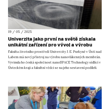
19 / 05 / 2025
Univerzita jako první na světě získala
unikátní zařízení pro vývoj a výrobu
nanovlákenných membrán
Fakulta životního prostředí Univerzity J. E. Purkyně v Ústí nad
Labem má nový přístroj na výrobu nanovlákenných membrán.
Vyvinula ho česká společnost nanoSPACE Technology sídlící v
Ústeckém kraji a fakultní vědci se na jeho sestavení podíleli.
Zaří...