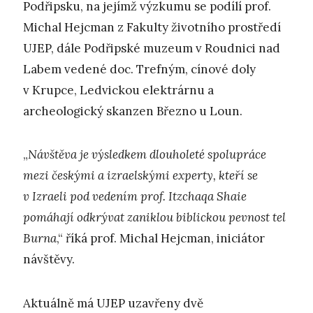
Podřipsku, na jejímž výzkumu se podílí prof.
Michal Hejcman z Fakulty životního prostředí
UJEP, dále Podřipské muzeum v Roudnici nad
Labem vedené doc. Trefným, cínové doly
v Krupce, Ledvickou elektrárnu a
archeologický skanzen Březno u Loun.
„
Návštěva je výsledkem dlouholeté spolupráce
mezi českými a izraelskými experty, kteří se
v Izraeli pod vedením prof. Itzchaqa Shaie
pomáhají odkrývat zaniklou biblickou pevnost tel
Burna
,“ říká prof. Michal Hejcman, iniciátor
návštěvy.
Aktuálně má UJEP uzavřeny dvě