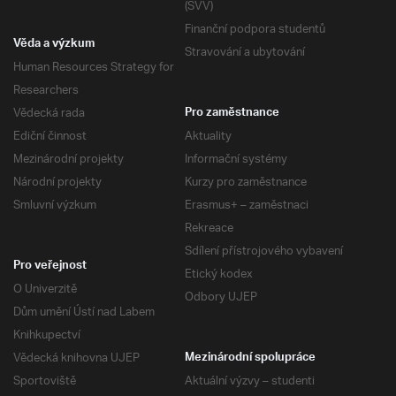
(SVV)
Finanční podpora studentů
Věda a výzkum
Stravování a ubytování
Human Resources Strategy for
Researchers
Vědecká rada
Pro zaměstnance
Ediční činnost
Aktuality
Mezinárodní projekty
Informační systémy
Národní projekty
Kurzy pro zaměstnance
Smluvní výzkum
Erasmus+ – zaměstnaci
Rekreace
Sdílení přístrojového vybavení
Pro veřejnost
Etický kodex
O Univerzitě
Odbory UJEP
Dům umění Ústí nad Labem
Knihkupectví
Vědecká knihovna UJEP
Mezinárodní spolupráce
Sportoviště
Aktuální výzvy – studenti