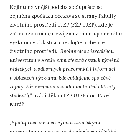
Nejintenzivnější podoba spolupráce se
zejména zpočátku očekává ze strany Fakulty
životního prostředí UJEP (FŽP UJEP), kde je
zatím neoficiálně rozvíjena v rámci společného
výzkumu v oblasti archeologie a chemie
životního prostředí. „
Spolupráce s izraelskou
univerzitou v Areilu nám otevírá cestu k výměně
vědeckých a odborných pracovníků i informací
v oblastech výzkumu, kde evidujeme společné
zájmy. Zároveň nám usnadní mobilitní aktivity
studentů
,“ uvádí děkan FŽP UJEP doc. Pavel
Kuráň.
„
Spolupráce mezi českými a izraelskými
univerzitami navazuje na dlouhodobě přátelské