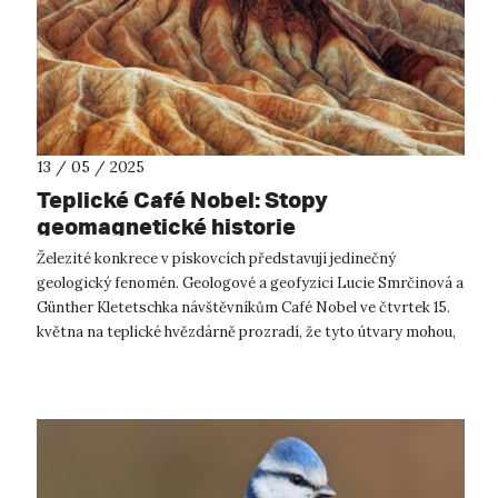
13 / 05 / 2025
Teplické Café Nobel: Stopy
geomagnetické historie
Železité konkrece v pískovcích představují jedinečný
geologický fenomén. Geologové a geofyzici Lucie Smrčinová a
Günther Kletetschka návštěvníkům Café Nobel ve čtvrtek 15.
května na teplické hvězdárně prozradí, že tyto útvary mohou,
mimo jiné, uchováva...