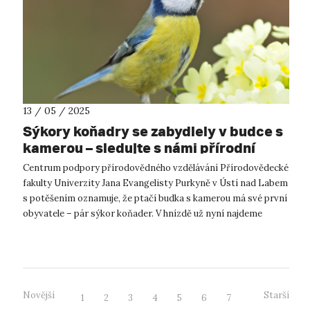
13 / 05 / 2025
Sýkory koňadry se zabydlely v budce s
kamerou – sledujte s námi přírodní
divadlo online
Centrum podpory přírodovědného vzdělávání Přírodovědecké
fakulty Univerzity Jana Evangelisty Purkyně v Ústí nad Labem
s potěšením oznamuje, že ptačí budka s kamerou má své první
obyvatele – pár sýkor koňader. V hnízdě už nyní najdeme
vylíhlá ptáčata! ...
Novější
Starší
1
2
3
4
5
6
7