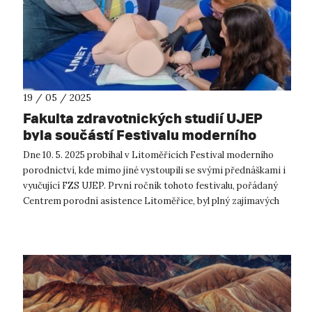
19 / 05 / 2025
Fakulta zdravotnických studií UJEP
byla součástí Festivalu moderního
porodnictví CPA Litoměřice
Dne 10. 5. 2025 probíhal v Litoměřicích Festival moderního
porodnictví, kde mimo jiné vystoupili se svými přednáškami i
vyučující FZS UJEP. První ročník tohoto festivalu, pořádaný
Centrem porodní asistence Litoměřice, byl plný zajímavých
přednášek z...