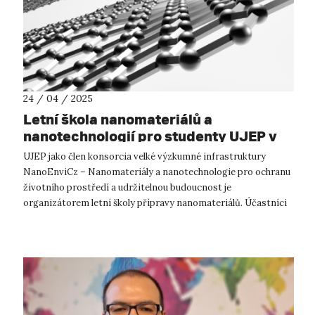
24 / 04 / 2025
Letní škola nanomateriálů a
nanotechnologií pro studenty UJEP v
září 2025
UJEP jako člen konsorcia velké výzkumné infrastruktury
NanoEnviCz – Nanomateriály a nanotechnologie pro ochranu
životního prostředí a udržitelnou budoucnost je
organizátorem letní školy přípravy nanomateriálů. Účastníci
si mohou sami vyzkoušet připrav...