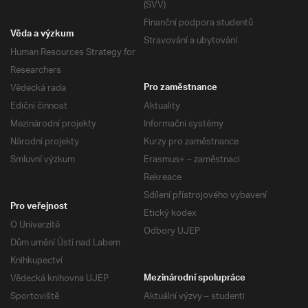
(SVV)
Finanční podpora studentů
Věda a výzkum
Stravování a ubytování
Human Resources Strategy for
Researchers
Vědecká rada
Pro zaměstnance
Ediční činnost
Aktuality
Mezinárodní projekty
Informační systémy
Národní projekty
Kurzy pro zaměstnance
Smluvní výzkum
Erasmus+ – zaměstnaci
Rekreace
Sdílení přístrojového vybavení
Pro veřejnost
Etický kodex
O Univerzitě
Odbory UJEP
Dům umění Ústí nad Labem
Knihkupectví
Vědecká knihovna UJEP
Mezinárodní spolupráce
Sportoviště
Aktuální výzvy – studenti