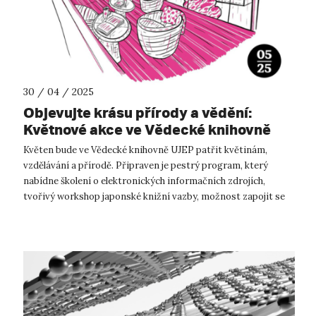
30 / 04 / 2025
Objevujte krásu přírody a vědění:
Květnové akce ve Vědecké knihovně
UJEP
Květen bude ve Vědecké knihovně UJEP patřit květinám,
vzdělávání a přírodě. Připraven je pestrý program, který
nabídne školení o elektronických informačních zdrojích,
tvořivý workshop japonské knižní vazby, možnost zapojit se
do Českého dne proti rakov...