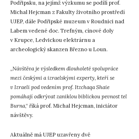
Podřipsku, na jejímž výzkumu se podílí prof.
Michal Hejcman z Fakulty životního prostředí
UJEP, dále Podřipské muzeum v Roudnici nad
Labem vedené doc. Trefným, cínové doly
v Krupce, Ledvickou elektrárnu a
archeologický skanzen Březno u Loun.
„
Návštěva je výsledkem dlouholeté spolupráce
mezi českými a izraelskými experty, kteří se
v Izraeli pod vedením prof. Itzchaqa Shaie
pomáhají odkrývat zaniklou biblickou pevnost tel
Burna
,“ říká prof. Michal Hejcman, iniciátor
návštěvy.
Aktuálně má UJEP uzavřeny dvě