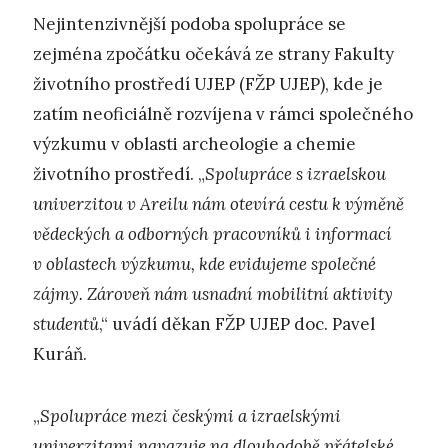
Nejintenzivnější podoba spolupráce se
zejména zpočátku očekává ze strany Fakulty
životního prostředí UJEP (FŽP UJEP), kde je
zatím neoficiálně rozvíjena v rámci společného
výzkumu v oblasti archeologie a chemie
životního prostředí. „
Spolupráce s izraelskou
univerzitou v Areilu nám otevírá cestu k výměně
vědeckých a odborných pracovníků i informací
v oblastech výzkumu, kde evidujeme společné
zájmy. Zároveň nám usnadní mobilitní aktivity
studentů
,“ uvádí děkan FŽP UJEP doc. Pavel
Kuráň.
„
Spolupráce mezi českými a izraelskými
univerzitami navazuje na dlouhodobě přátelské