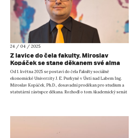
24 / 04 / 2025
Z lavice do čela fakulty. Miroslav
Kopáček se stane děkanem své alma
mater
Od 1. května 2025 se postaví do čela Fakulty sociálně
ekonomické Univerzity J. E. Purkyně v Ústí nad Labem Ing.
Miroslav Kopáček, Ph.D., dosavadní proděkan pro studium a
statutární zástupce děkana. Rozhodl o tom Akademický senát
FSE UJEP dne 11. 12. 20...