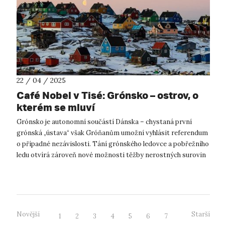
22 / 04 / 2025
Café Nobel v Tisé: Grónsko – ostrov, o
kterém se mluví
Grónsko je autonomní součástí Dánska – chystaná první
grónská „ústava“ však Gróňanům umožní vyhlásit referendum
o případné nezávislosti. Tání grónského ledovce a pobřežního
ledu otvírá zároveň nové možnosti těžby nerostných surovin
a intenzivnější využ...
Novější
Starší
1
2
3
4
5
6
7