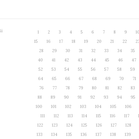
tivní činnost...
španělského
ší
1
2
3
4
5
6
7
8
9
1
15
16
17
18
19
20
21
22
2
28
29
30
31
32
33
34
35
40
41
42
43
44
45
46
47
52
53
54
55
56
57
58
59
64
65
66
67
68
69
70
71
76
77
78
79
80
81
82
83
88
89
90
91
92
93
94
95
100
101
102
103
104
105
106
111
112
113
114
115
116
117
122
123
124
125
126
127
128
133
134
135
136
137
138
139