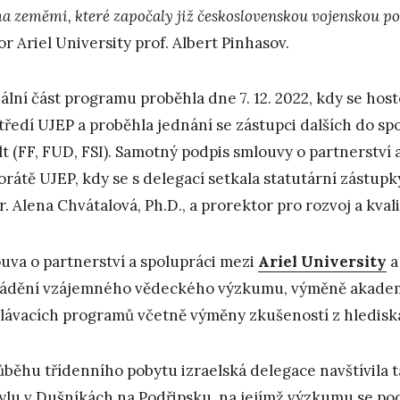
a zeměmi, které započaly již československou vojenskou pom
or Ariel University prof. Albert Pinhasov.
iální část programu proběhla dne 7. 12. 2022, kdy se hos
tředí UJEP a proběhla jednání se zástupci dalších do 
lt (FF, FUD, FSI). Samotný podpis smlouvy o partnerství 
orátě UJEP, kdy se s delegací setkala statutární zástup
. Alena Chvátalová, Ph.D., a prorektor pro rozvoj a kval
uva o partnerství a spolupráci mezi
Ariel University
a
ádění vzájemného vědeckého výzkumu, výměně akademi
lávacích programů včetně výměny zkušeností z hlediska
ůběhu třídenního pobytu izraelská delegace navštívila
lu v Dušníkách na Podřipsku, na jejímž výzkumu se podí