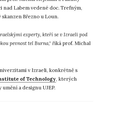
ci nad Labem vedené doc. Trefným,
ý skanzen Březno u Loun.
aelskými experty, kteří se v Izraeli pod
ckou pevnost tel Burna
,“ říká prof. Michal
iverzitami v Izraeli, konkrétně s
nstitute of Technology
, kterých
ty umění a designu UJEP.