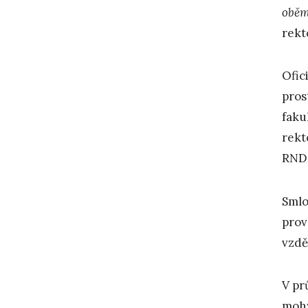
oběm
rekt
Ofic
pros
faku
rekt
RNDr
Smlo
prov
vzdě
V pr
mohy