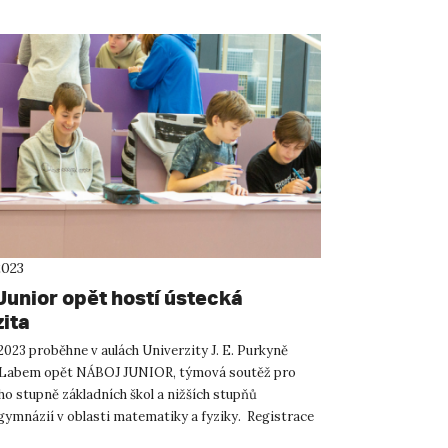
2023
Junior opět hostí ústecká
zita
 2023 proběhne v aulách Univerzity J. E. Purkyně
d Labem opět NÁBOJ JUNIOR, týmová soutěž pro
ho stupně základních škol a nižších stupňů
 gymnázií v oblasti matematiky a fyziky. Registrace
unior s...