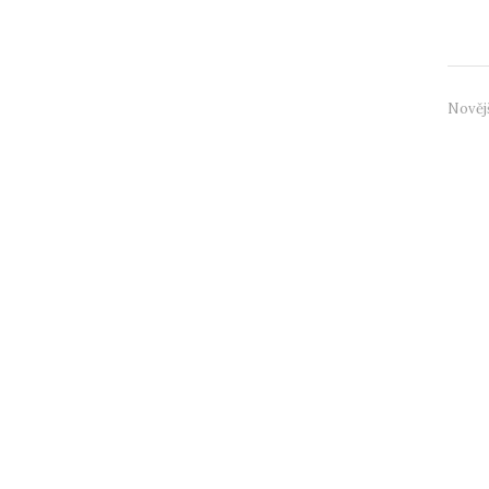
preven
Nověj