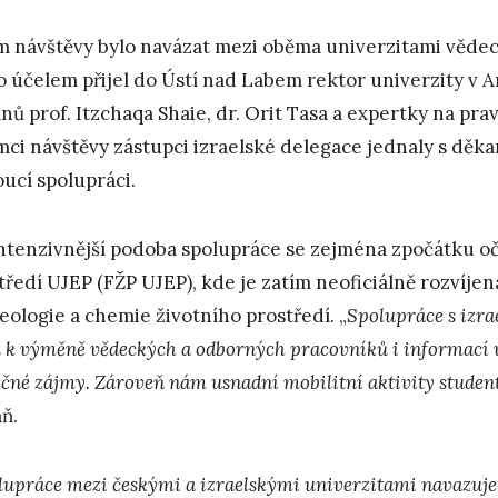
m návštěvy bylo navázat mezi oběma univerzitami vědec
o účelem přijel do Ústí nad Labem rektor univerzity v A
nů prof. Itzchaqa Shaie, dr. Orit Tasa a expertky na pra
mci návštěvy zástupci izraelské delegace jednaly s děka
ucí spolupráci.
ntenzivnější podoba spolupráce se zejména zpočátku oč
tředí UJEP (FŽP UJEP), kde je zatím neoficiálně rozvíje
eologie a chemie životního prostředí. „
Spolupráce s izra
u k výměně vědeckých a odborných pracovníků i informací 
ečné zájmy. Zároveň nám usnadní mobilitní aktivity studen
ň.
lupráce mezi českými a izraelskými univerzitami navazuje