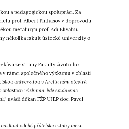
kou a pedagogickou spolupráci. Za
rielu prof. Albert Pinhasov v doprovodu
věkou metalurgii prof. Adi Eliyahu.
ny několika fakult ústecké univerzity o
ekává ze strany Fakulty životního
na v rámci společného výzkumu v oblasti
elskou univerzitou v Areilu nám otevírá
v oblastech výzkumu, kde evidujeme
tů
,“ uvádí děkan FŽP UJEP doc. Pavel
 na dlouhodobě přátelské vztahy mezi