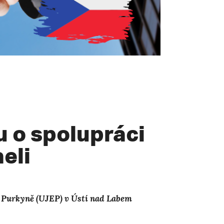
 o spolupráci
aeli
ty Purkyně (UJEP) v Ústí nad Labem