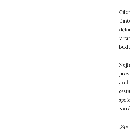
Cíle
tímt
děka
V rá
budo
Neji
pros
arch
cest
spol
Kurá
„
Spo