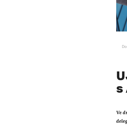
Do
U
s
Ve d
dele