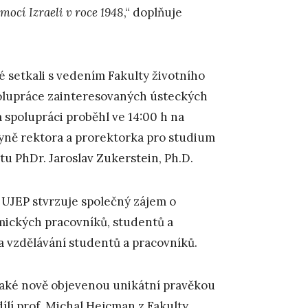
ocí Izraeli v roce 1948
,“ doplňuje
té setkali s vedením Fakulty životního
spolupráce zainteresovaných ústeckých
a spolupráci proběhl ve 14:00 h na
kyně rektora a prorektorka pro studium
itu PhDr. Jaroslav Zukerstein, Ph.D.
 UJEP stvrzuje společný zájem o
ckých pracovníků, studentů a
 vzdělávání studentů a pracovníků.
 také nově objevenou unikátní pravěkou
lí prof. Michal Hejcman z Fakulty