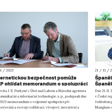
11 / 2023
21 / 11 / 
ernetickou bezpečnost pomůže
Španěl
P ohlídat memorandum o spolupráci
Španěl
AKIT
rzita J. E. Purkyně v Ústí nad Labem a Národní agentura
Dne 21. 11.
munikační a informační technologie, s. p., podepsali dne
v České rep
1. 2023 memorandum o vzájemné spolupráci při
ředitelem 
ečování a rozvoji vzdělávací, vývojové, inovativní a
Manglano d