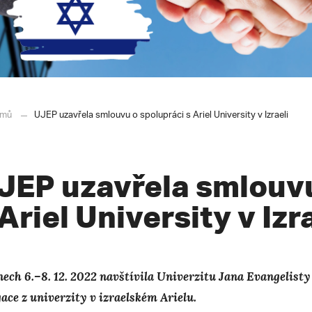
mů
UJEP uzavřela smlouvu o spolupráci s Ariel University v Izraeli
JEP uzavřela smlouvu
 Ariel University v Izr
nech 6.–8. 12. 2022 navštívila Univerzitu Jana Evangelis
gace z univerzity v izraelském Arielu.