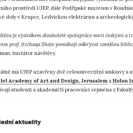
tního prostředí UJEP, dále Podřipské muzeum v Roudni
vé doly v Krupce, Ledvickou elektrárnu a archeologick
těva je výsledkem dlouholeté spolupráce mezi českými a izr
ním prof. Itzchaqa Shaie pomáhají odkrývat zaniklou bibli
man, iniciátor návštěvy.
álně má UJEP uzavřeny dvě celouniverzitní smlouvy s un
lel Academy of Art and Design, Jerusalem
a
Holon I
ívají studenti a akademičtí pracovníci zejména z Fakul
lední aktuality