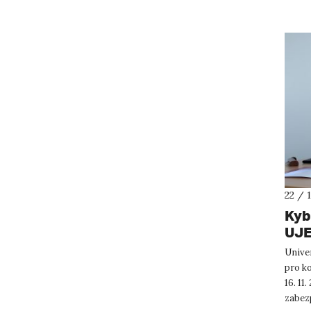
22 / 
Kyb
UJE
s N
Unive
pro ko
16. 1
zabezp