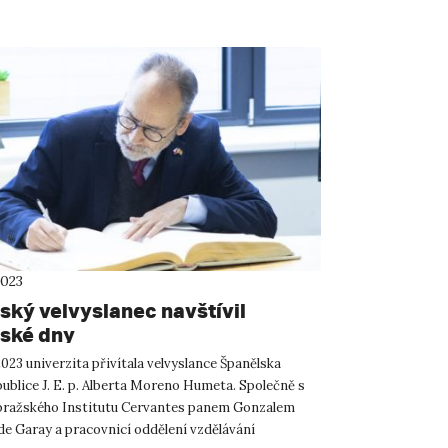
2023
ský velvyslanec navštívil
ské dny
 2023 univerzita přivítala velvyslance Španělska
ublice J. E. p. Alberta Moreno Humeta. Společně s
pražského Institutu Cervantes panem Gonzalem
e Garay a pracovnicí oddělení vzdělávání