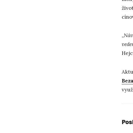
živo
cíno
„
Návš
vede
Hejc
Aktu
Beza
využ
Pos