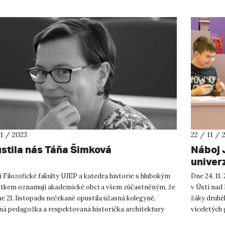
11 / 2023
22 / 11 / 
stila nás Táňa Šimková
Náboj 
univer
 Filozofické fakulty UJEP a katedra historie s hlubokým
Dne 24. 11.
tkem oznamují akademické obci a všem zúčastněným, že
v Ústí na
e 21. listopadu nečekaně opustila úžasná kolegyně,
žáky druhé
ná pedagožka a respektovaná historička architektury
víceletých
áňa Šimk...
do Náboje J