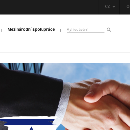
CZ
O
Mezinárodní spolupráce