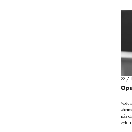
22 / 
Opu
Vedení
zármu
nás dn
výbor
Mgr. T