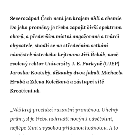
Severozápad Čech není jen krajem uhlí a chemie.
Do jeho proměny je třeba zapojit širší spektrum
oborů, a především místní angažované a tvůrčí
obyvatele, shodli se na středečním setkání
náměstek ústeckého hejtmana Jiří Řehák, nově
zvolený rektor Univerzity J. E. Purkyně (UJEP)
Jaroslav Koutský, děkanky dvou fakult Michaela
Hrubá a Zdena Kolečková a zástupci sítě
Kreativní.uk.
„Náš kraj prochází razantní proměnou. Uhelný
průmysl je třeba nahradit novými odvětvími,
nejlépe těmi s vysokou přidanou hodnotou. A to