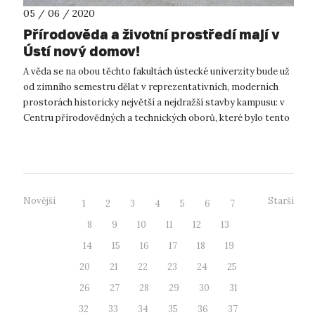
05 / 06 / 2020
Přírodověda a životní prostředí mají v
Ústí nový domov!
A věda se na obou těchto fakultách ústecké univerzity bude už
od zimního semestru dělat v reprezentativních, moderních
prostorách historicky největší a nejdražší stavby kampusu: v
Centru přírodovědných a technických oborů, které bylo tento
týden zkolau...
Novější
Starší
1
2
3
4
5
6
7
8
9
10
11
12
13
14
15
16
17
18
19
20
21
22
23
24
25
26
27
28
29
30
31
32
33
34
35
36
37