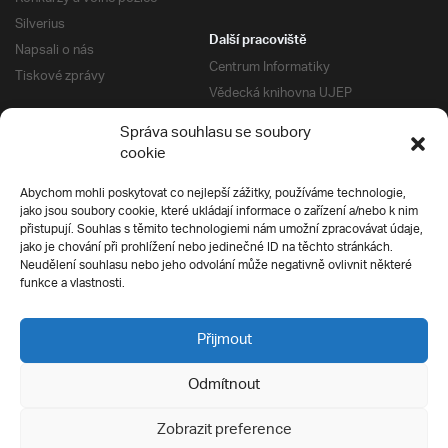
Silverius
Další pracoviště
Napsali o nás
Centrum Informatiky
Tiskové zprávy
Vědecká knihovna UJEP
Správa kolejí a menz
Správa souhlasu se soubory
Univerzitní centrum podpory
Pro absolventy
cookie
Klub absolventů
Abychom mohli poskytovat co nejlepší zážitky, používáme technologie,
Silverius
jako jsou soubory cookie, které ukládají informace o zařízení a/nebo k nim
Pro uchazeče
přistupují. Souhlas s těmito technologiemi nám umožní zpracovávat údaje,
Přijímací řízení
jako je chování při prohlížení nebo jedinečné ID na těchto stránkách.
Neudělení souhlasu nebo jeho odvolání může negativně ovlivnit některé
E-prihlaska
Ochrana soukromí
funkce a vlastnosti.
Podmínky přijímacího řízení
Přípravné kurzy
Přijmout
Odmítnout
Všechna práva vyhrazena
Zobrazit preference