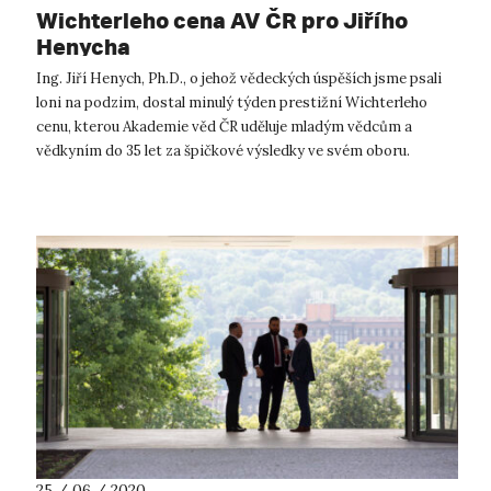
Wichterleho cena AV ČR pro Jiřího
Henycha
Ing. Jiří Henych, Ph.D., o jehož vědeckých úspěších jsme psali
loni na podzim, dostal minulý týden prestižní Wichterleho
cenu, kterou Akademie věd ČR uděluje mladým vědcům a
vědkyním do 35 let za špičkové výsledky ve svém oboru.
Objevit látku, která...
25 / 06 / 2020