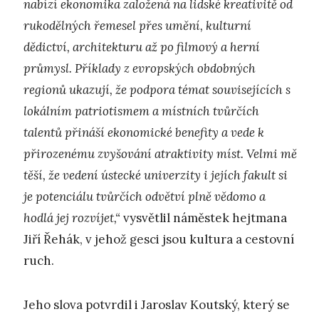
nabízí ekonomika založená na lidské kreativitě od
rukodělných řemesel přes umění, kulturní
dědictví, architekturu až po filmový a herní
průmysl. Příklady z evropských obdobných
regionů ukazují, že podpora témat souvisejících s
lokálním patriotismem a místních tvůrčích
talentů přináší ekonomické benefity a vede k
přirozenému zvyšování atraktivity míst. Velmi mě
těší, že vedení ústecké univerzity i jejích fakult si
je potenciálu tvůrčích odvětví plně vědomo a
hodlá jej rozvíjet,“
vysvětlil náměstek hejtmana
Jiří Řehák, v jehož gesci jsou kultura a cestovní
ruch.
Jeho slova potvrdil i Jaroslav Koutský, který se