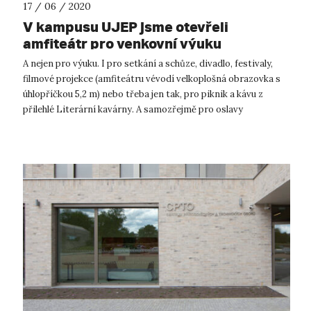
17 / 06 / 2020
V kampusu UJEP jsme otevřeli
amfiteátr pro venkovní výuku
A nejen pro výuku. I pro setkání a schůze, divadlo, festivaly,
filmové projekce (amfiteátru vévodí velkoplošná obrazovka s
úhlopříčkou 5,2 m) nebo třeba jen tak, pro piknik a kávu z
přilehlé Literární kavárny. A samozřejmě pro oslavy
přijímaček, promoc...