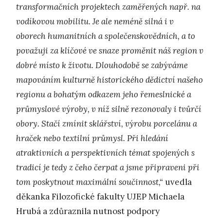
transformačních projektech zaměřených např. na
vodíkovou mobilitu. Je ale neméně silná i v
oborech humanitních a společenskovědních, a to
považuji za klíčové ve snaze proměnit náš region v
dobré místo k životu. Dlouhodobě se zabýváme
mapováním kulturně historického dědictví našeho
regionu a bohatým odkazem jeho řemeslnické a
průmyslové výroby, v níž silně rezonovaly i tvůrčí
obory. Stačí zmínit sklářství, výrobu porcelánu a
hraček nebo textilní průmysl. Při hledání
atraktivních a perspektivních témat spojených s
tradicí je tedy z čeho čerpat a jsme připraveni při
tom poskytnout maximální součinnost,“
uvedla
děkanka Filozofické fakulty UJEP Michaela
Hrubá a zdůraznila nutnost podpory