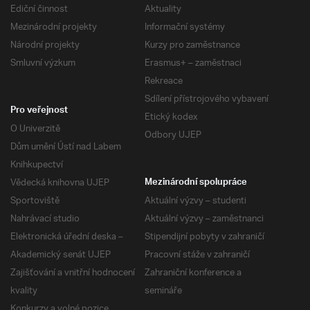
Ediční činnost
Aktuality
Mezinárodní projekty
Informační systémy
Národní projekty
Kurzy pro zaměstnance
Smluvní výzkum
Erasmus+ – zaměstnaci
Rekreace
Sdílení přístrojového vybavení
Pro veřejnost
Etický kodex
O Univerzitě
Odbory UJEP
Dům umění Ústí nad Labem
Knihkupectví
Vědecká knihovna UJEP
Mezinárodní spolupráce
Sportoviště
Aktuální výzvy – studenti
Nahrávací studio
Aktuální výzvy – zaměstnanci
Elektronická úřední deska –
Stipendijní pobyty v zahraničí
Akademický senát UJEP
Pracovní stáže v zahraničí
Zajišťování a vnitřní hodnocení
Zahraniční konference a
kvality
semináře
Konkurzy a volné pozice