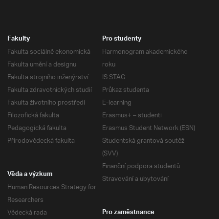
Fakulty
Pro studenty
Fakulta sociálně ekonomická
Harmonogram akademického
Fakulta umění a designu
roku
Fakulta strojního inženýrství
IS STAG
Fakulta zdravotnických studií
Průkaz studenta
Fakulta životního prostředí
E-learning
Filozofická fakulta
Erasmus+ – studenti
Pedagogická fakulta
Erasmus Student Network (ESN)
Přírodovědecká fakulta
Studentská grantová soutěž
(SVV)
Finanční podpora studentů
Věda a výzkum
Stravování a ubytování
Human Resources Strategy for
Researchers
Vědecká rada
Pro zaměstnance