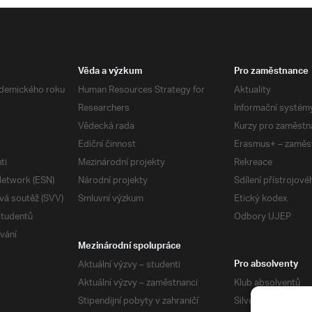
Věda a výzkum
Pro zaměstnance
demického roku
Human Resources Strategy for
Aktuality
Researchers
Informační systém
Vědecká rada
Kurzy pro zaměstn
Ediční činnost
Erasmus+ – zaměs
ti
Mezinárodní projekty
Rekreace
etwork (ESN)
Národní projekty
Sdílení přístrojov
vá soutěž (SVV)
Smluvní výzkum
Etický kodex
studentů
Odbory UJEP
vání
Mezinárodní spolupráce
Aktuální výzvy – studenti
Pro absolventy
Aktuální výzvy – zaměstnanci
Klub absolventů
Stipendijní pobyty v zahraničí
Silverius