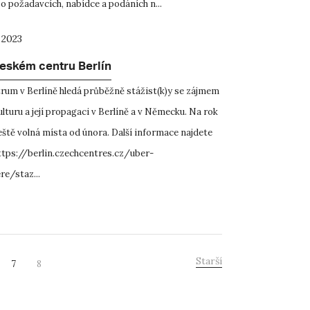
o požadavcích, nabídce a podáních n...
 2023
Českém centru Berlín
rum v Berlíně hledá průběžně stážist(k)y se zájmem
lturu a její propagaci v Berlíně a v Německu. Na rok
eště volná místa od února. Další informace najdete
ttps://berlin.czechcentres.cz/uber-
re/staz...
Starší
7
8