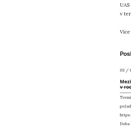
UAS 
v ter
Více
Posl
03 / 
Mezi
v ro
Termín
požada
https
Doba 