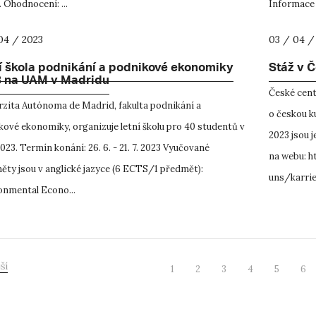
 Ohodnocení: ...
Informace 
04 / 2023
03 / 04 /
í škola podnikání a podnikové ekonomiky
Stáž v 
 na UAM v Madridu
České cent
rzita Autónoma de Madrid, fakulta podnikání a
o českou ku
ové ekonomiky, organizuje letní školu pro 40 studentů v
2023 jsou j
023. Termín konání: 26. 6. - 21. 7. 2023 Vyučované
na webu: h
ěty jsou v anglické jazyce (6 ECTS/1 předmět):
uns/karrie
onmental Econo...
ší
1
2
3
4
5
6