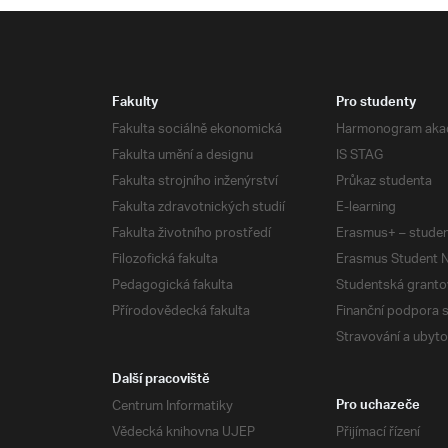
Fakulty
Pro studenty
Fakulta sociálně ekonomická
Harmonogram aka
Fakulta umění a designu
IS STAG
Fakulta strojního inženýrství
Průkaz studenta
Fakulta zdravotnických studií
E-learning
Fakulta životního prostředí
Erasmus+ – studen
Filozofická fakulta
Erasmus Student N
Pedagogická fakulta
Studentská granto
Přírodovědecká fakulta
Finanční podpora 
Stravování a ubyto
Další pracoviště
Centrum Informatiky
Pro uchazeče
Vědecká knihovna UJEP
Přijímací řízení