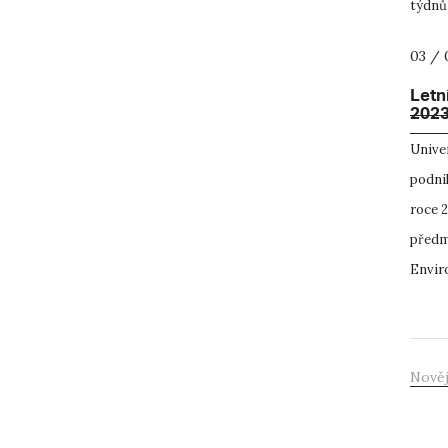
týdnů.
03 / 
Letn
2023
Unive
podnik
roce 2
předm
Envir
Nověj