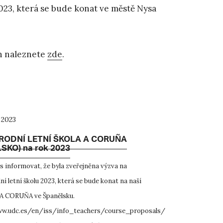
023, která se bude konat ve městě Nysa
ch naleznete
zde
.
 2023
RODNÍ LETNÍ ŠKOLA A CORUÑA
SKO) na rok 2023
 informovat, že byla zveřejněna výzva na
í letní školu 2023, která se bude konat na naší
 A CORUŇA ve Španělsku.
ww.udc.es/en/iss/info_teachers/course_proposals/