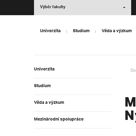
Výběr fakulty
Univerzita
Studium
Věda a výzkum
Univerzita
Do
Studium
M
Věda a výzkum
N
Mezinárodní spolupráce