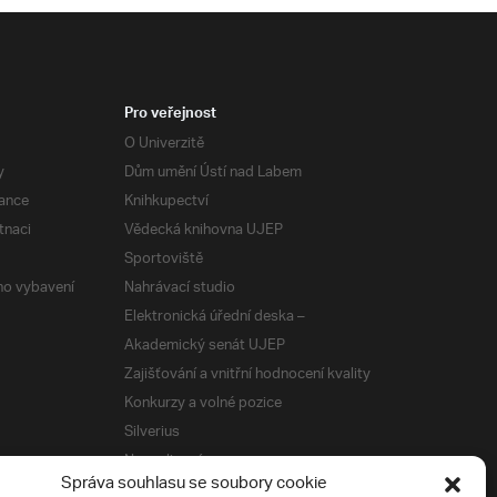
Pro veřejnost
O Univerzitě
y
Dům umění Ústí nad Labem
ance
Knihkupectví
tnaci
Vědecká knihovna UJEP
Sportoviště
ého vybavení
Nahrávací studio
Elektronická úřední deska –
Akademický senát UJEP
Zajišťování a vnitřní hodnocení kvality
Konkurzy a volné pozice
Silverius
Napsali o nás
Správa souhlasu se soubory cookie
Tiskové zprávy