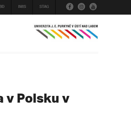
BD
IMIS
STAG
a v Polsku v