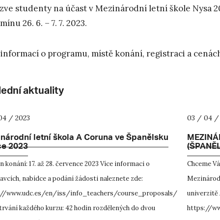
zve studenty na účast v Mezinárodní letní škole Nysa 2
mínu 26. 6. – 7. 7. 2023.
 informací o programu, místě konání, registraci a cená
ední aktuality
04 / 2023
03 / 04 /
národní letní škola A Coruna ve Španělsku
MEZINÁ
ce 2023
(ŠPANĚL
 konání: 17. až 28. července 2023 Více informaci o
Chceme Vás
vcích, nabídce a podání žádosti naleznete zde:
Mezinárodn
://www.udc.es/en/iss/info_teachers/course_proposals/
univerzitě
trvání každého kurzu: 42 hodin rozdělených do dvou
https://w