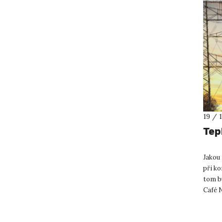
19 / 
Tep
Jakou 
při ko
tom bu
Café N
b...