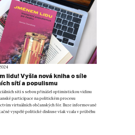
2024
 lidu! Vyšla nová kniha o síle
ích sítí a populismu
iálních sítí s sebou přinášel optimistickou vidinu
nské participace na politickém procesu
ctvím virtuálních občanských fór. Iluze informované
ačně vyspělé politické diskuse však vzala v průběhu
O tom...