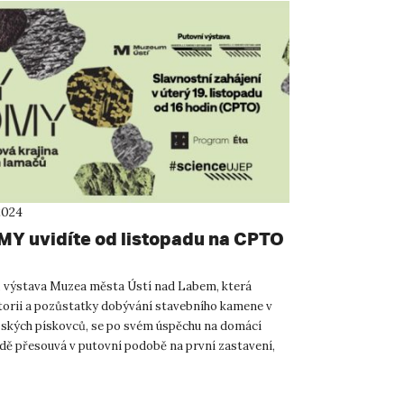
2024
Y uvidíte od listopadu na CPTO
výstava Muzea města Ústí nad Labem, která
torii a pozůstatky dobývání stavebního kamene v
bských pískovců, se po svém úspěchu na domácí
dě přesouvá v putovní podobě na první zastavení,
rávě Přírodovědec...