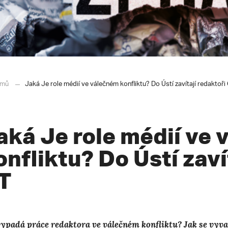
mů
Jaká Je role médií ve válečném konfliktu? Do Ústí zavítají redaktoři
aká Je role médií ve
onfliktu? Do Ústí zaví
T
vypadá práce redaktora ve válečném konfliktu? Jak se vy