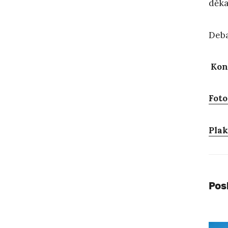
děka
Deba
Kon
Foto
Plak
Pos