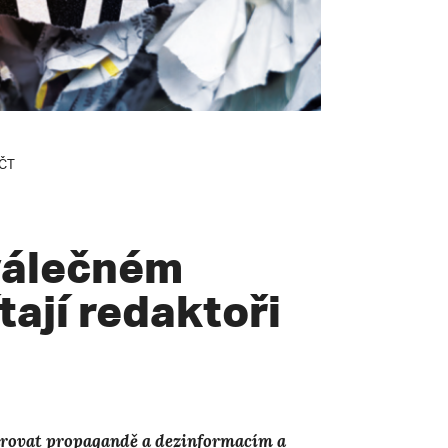
 ČT
 válečném
tají redaktoři
varovat propagandě a dezinformacím a