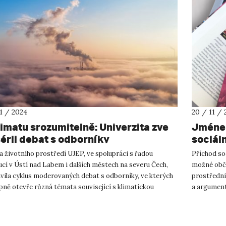
11 / 2024
20 / 11 / 
limatu srozumitelně: Univerzita zve
Jménem
sérii debat s odborníky
sociáln
a životního prostředí UJEP, ve spolupráci s řadou
Příchod soc
ucí v Ústí nad Labem i dalších městech na severu Čech,
možné obča
avila cyklus moderovaných debat s odborníky, ve kterých
prostředni
pně otevře různá témata související s klimatickou
a argument
 a zelenou tr...
let za své. 