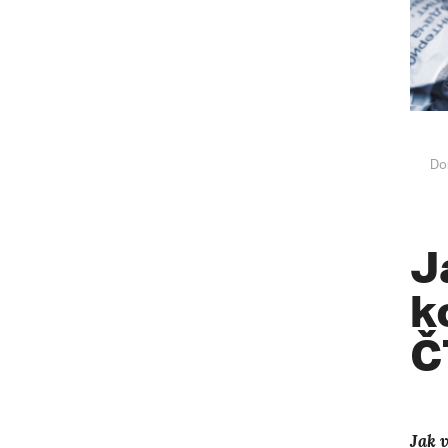
Do
J
k
Č
Jak 