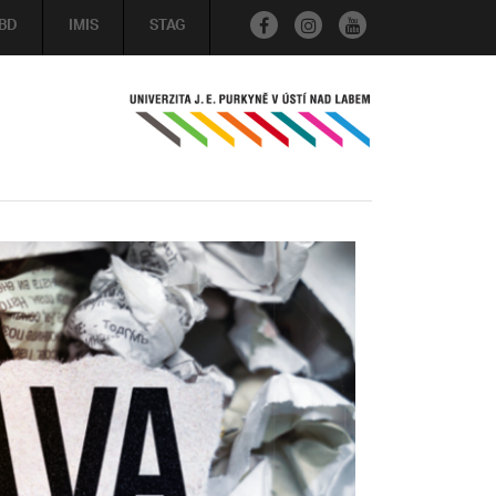
BD
IMIS
STAG