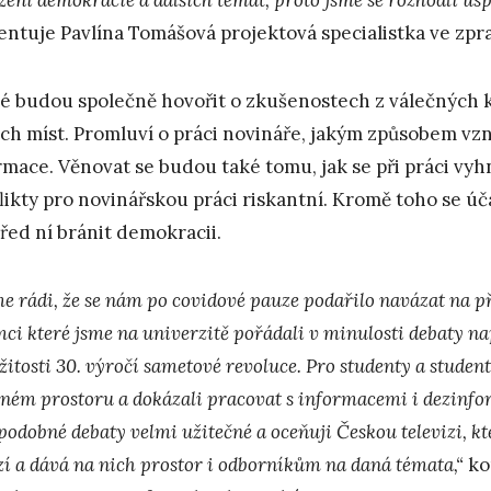
ntuje Pavlína Tomášová projektová specialistka ve zpr
é budou společně hovořit o zkušenostech z válečných konf
ích míst. Promluví o práci novináře, jakým způsobem vznik
rmace. Věnovat se budou také tomu, jak se při práci vy
likty pro novinářskou práci riskantní. Kromě toho se úč
před ní bránit demokracii.
e rádi, že se nám po covidové pauze podařilo navázat na př
mci které jsme na univerzitě pořádali v minulosti debaty na
žitosti 30. výročí sametové revoluce. Pro studenty a student
jném prostoru a dokázali pracovat s informacemi i dezinfo
 podobné debaty velmi užitečné a oceňuji Českou televizi, 
zí a dává na nich prostor i odborníkům na daná témata,“
ko