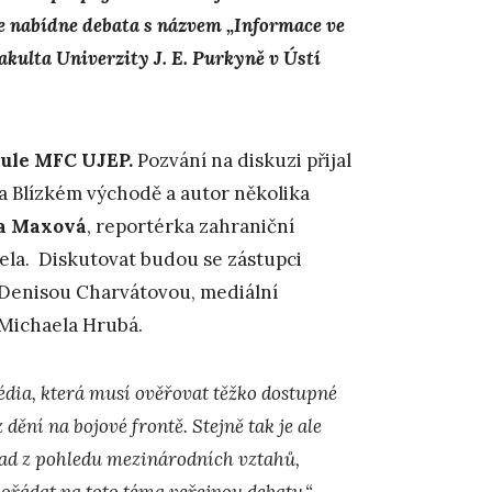
ce nabídne debata s názvem „Informace ve
akulta Univerzity J. E. Purkyně v Ústí
 aule MFC UJEP.
Pozvání na diskuzi přijal
na Blízkém východě a autor několika
a Maxová
, reportérka zahraniční
ela. Diskutovat budou se zástupci
 Denisou Charvátovou, mediální
 Michaela Hrubá.
dia, která musí ověřovat těžko dostupné
dění na bojové frontě. Stejně tak je ale
klad z pohledu mezinárodních vztahů,
ořádat na toto téma veřejnou debatu,“