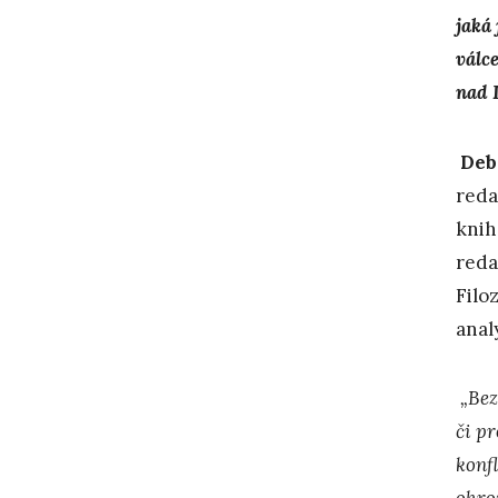
jaká
válc
nad 
Deba
red
knih
reda
Filo
anal
„Bez
či pr
konf
ohro