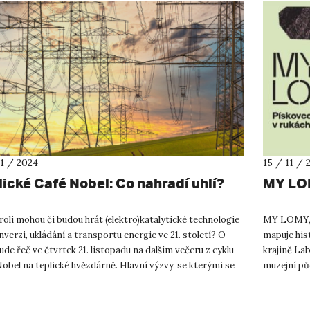
11 / 2024
15 / 11 / 
lické Café Nobel: Co nahradí uhlí?
MY LOM
roli mohou či budou hrát (elektro)katalytické technologie
MY LOMY, 
nverzi, ukládání a transportu energie ve 21. století? O
mapuje his
de řeč ve čtvrtek 21. listopadu na dalším večeru z cyklu
krajině La
obel na teplické hvězdárně. Hlavní výzvy, se kterými se
muzejní pů
kterým je p