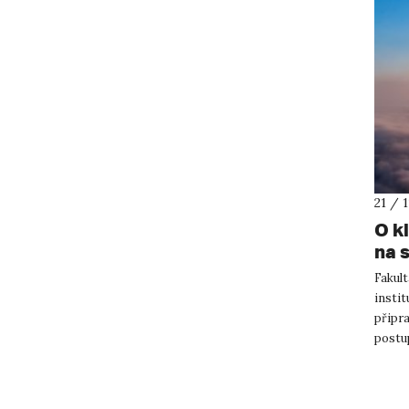
21 / 
O k
na 
Fakult
instit
připr
postu
změnou