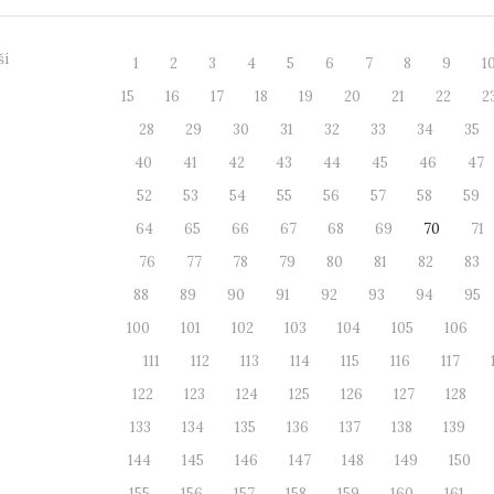
ší
1
2
3
4
5
6
7
8
9
1
15
16
17
18
19
20
21
22
2
28
29
30
31
32
33
34
35
40
41
42
43
44
45
46
47
52
53
54
55
56
57
58
59
64
65
66
67
68
69
70
71
76
77
78
79
80
81
82
83
88
89
90
91
92
93
94
95
100
101
102
103
104
105
106
111
112
113
114
115
116
117
122
123
124
125
126
127
128
133
134
135
136
137
138
139
144
145
146
147
148
149
150
155
156
157
158
159
160
161