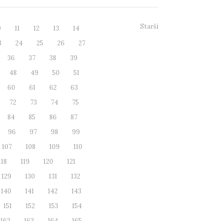
Starší
0
11
12
13
14
3
24
25
26
27
36
37
38
39
48
49
50
51
60
61
62
63
72
73
74
75
84
85
86
87
96
97
98
99
107
108
109
110
118
119
120
121
129
130
131
132
140
141
142
143
151
152
153
154
162
163
164
165