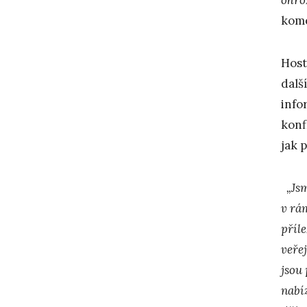
kome
Host
dalš
info
konf
jak 
„Jsm
v rá
příle
veře
jsou
nabí