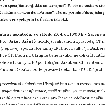
 jsou specifika konfliktu na Ukrajině? To vše a mnohem ví
e: média a obrana demokracie“, kterou pořádá Filozofická f
Labem ve spolupráci s Českou televizí.
ta se uskuteční ve středu 26. 4. od 16:00 h v Zelené
aktor
Jakub Szántó
, někdejší zahraniční zpravodaj ČT 
 (nejnověji spoluautor knihy „Putinova válka“) a
Barbor
kce ČT, která na Ukrajině během války několikrát natáč
zofické fakulty UJEP politologem Jakubem Charvátem a
ytičkou. Debatou bude provázet děkanka FF UJEP prof.
precedentní události na Ukrajině jsou novou výzvou pro mé
opagandistické informace, snaží se přinášet zpravodajství z 
likt důležitý z hlediska výzev pro českou společnost, napří
žení demokracie a dalších témat, proto jsme se rozhodli usp