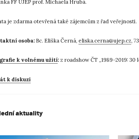
nka FF UJEP prof. Michaela Hrubá.
ta je zdarma otevřená také zájemcům z řad veřejnosti.
taktní osoba:
Bc. Eliška Černá,
eliska.cerna@ujep.cz
, 7
grafie k volnému užití
:
z roadshow ČT „1989–2019: 30 l
át k diskuzi
lední aktuality