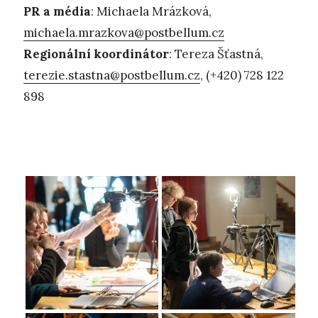
PR a média
: Michaela Mrázková,
michaela.mrazkova@postbellum.cz
Regionální koordinátor
: Tereza Šťastná,
terezie.stastna@postbellum.cz
, (+420) 728 122
898