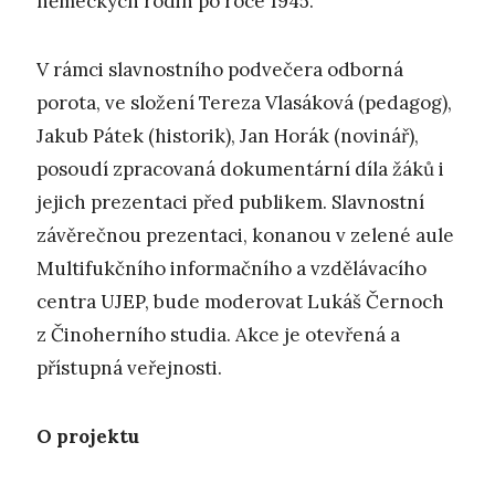
německých rodin po roce 1945.
V rámci slavnostního podvečera odborná
porota, ve složení Tereza Vlasáková (pedagog),
Jakub Pátek (historik), Jan Horák (novinář),
posoudí zpracovaná dokumentární díla žáků i
jejich prezentaci před publikem. Slavnostní
závěrečnou prezentaci, konanou v zelené aule
Multifukčního informačního a vzdělávacího
centra UJEP, bude moderovat Lukáš Černoch
z Činoherního studia. Akce je otevřená a
přístupná veřejnosti.
O projektu