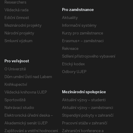
Researchers
Vědecká rada
Pro zaměstnance
Ediční činnost
Aktuality
Mezinárodní projekty
Informační systémy
Národní projekty
Kurzy pro zaměstnance
Smluvní výzkum
Erasmus+ – zaměstnaci
Rekreace
Sdílení přístrojového vybavení
Pro veřejnost
Etický kodex
O Univerzitě
Odbory UJEP
Dům umění Ústí nad Labem
Knihkupectví
Vědecká knihovna UJEP
Mezinárodní spolupráce
Sportoviště
Aktuální výzvy – studenti
Nahrávací studio
Aktuální výzvy – zaměstnanci
Elektronická úřední deska –
Stipendijní pobyty v zahraničí
Akademický senát UJEP
Pracovní stáže v zahraničí
Zajišťování a vnitřní hodnocení
Zahraniční konference a