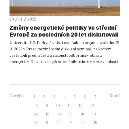
28 / 11 / 2022
Změny energetické politiky ve střední
Evropě za posledních 20 let diskutovali
experti z Česka a Rakouska
Univerzita J. E. Purkyně v Ústí nad Labem organizovala dne 21.
11. 2022 v Praze mezinárodní diskusní seminář, na kterém
vystoupili přední čeští a rakouští odborníci v oblasti
energetiky. Diskutovali, jak se změnily priority a cíle v oblasti
energetické...
Novější
Starší
1
2
3
4
5
6
7
8
9
10
11
12
13
14
15
16
17
18
19
20
21
22
23
24
25