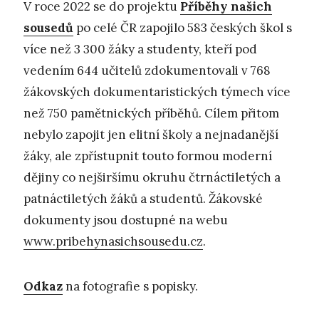
V roce 2022 se do projektu
Příběhy našich
sousedů
po celé ČR zapojilo 583 českých škol s
více než 3 300 žáky a studenty, kteří pod
vedením 644 učitelů zdokumentovali v 768
žákovských dokumentaristických týmech více
než 750 pamětnických příběhů. Cílem přitom
nebylo zapojit jen elitní školy a nejnadanější
žáky, ale zpřístupnit touto formou moderní
dějiny co nejširšímu okruhu čtrnáctiletých a
patnáctiletých žáků a studentů. Žákovské
dokumenty jsou dostupné na webu
www.pribehynasichsousedu.cz
.
Odkaz
na fotografie s popisky.