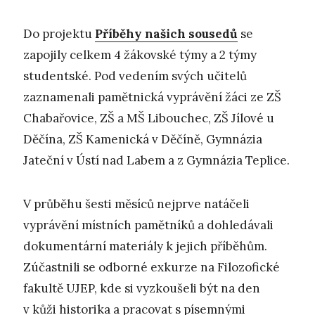
Do projektu
Příběhy našich sousedů
se
zapojily celkem 4 žákovské týmy a 2 týmy
studentské. Pod vedením svých učitelů
zaznamenali pamětnická vyprávění žáci ze ZŠ
Chabařovice, ZŠ a MŠ Libouchec, ZŠ Jílové u
Děčína, ZŠ Kamenická v Děčíně, Gymnázia
Jateční v Ústí nad Labem a z Gymnázia Teplice.
V průběhu šesti měsíců nejprve natáčeli
vyprávění místních pamětníků a dohledávali
dokumentární materiály k jejich příběhům.
Zúčastnili se odborné exkurze na Filozofické
fakultě UJEP, kde si vyzkoušeli být na den
v kůži historika a pracovat s písemnými