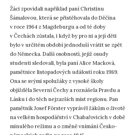
Žáci zpovídali například paní Christinu
Šámalovou, která se přistěhovala do Děčína
v roce 1964 z Magdeburgu a od té doby
v Čechách zůstala, i když by pro ni a její děti
bylo v určitém období jednoduší vrátit se zpět
do Německa. Další osobností, jejíž osudy
studenti sledovali, byla paní Alice Macková,
pamětnice listopadových událostí roku 1989.
Ona se svými spolužáky z vysoké školy
objížděla Severní Čechy a roznášela Pravdu a
Lásku i do těch nejzazších míst regionu. Pan
pamětník Josef Förster vyprávěl žákům o životě
na velkém hospodářství v Chabařovicích v době
minulého režimu a o změně vnímání Česko-