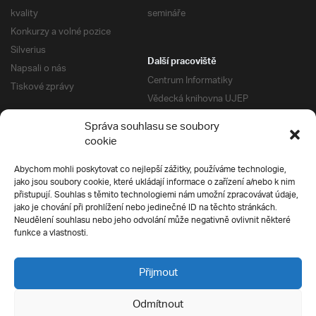
kvality
semináře
Konkurzy a volné pozice
Silverius
Další pracoviště
Napsali o nás
Centrum Informatiky
Tiskové zprávy
Vědecká knihovna UJEP
Správa kolejí a menz
Správa souhlasu se soubory
Univerzitní centrum podpory
Pro absolventy
cookie
Klub absolventů
Abychom mohli poskytovat co nejlepší zážitky, používáme technologie,
Silverius
jako jsou soubory cookie, které ukládají informace o zařízení a/nebo k nim
Pro uchazeče
přistupují. Souhlas s těmito technologiemi nám umožní zpracovávat údaje,
Přijímací řízení
jako je chování při prohlížení nebo jedinečné ID na těchto stránkách.
Neudělení souhlasu nebo jeho odvolání může negativně ovlivnit některé
E-prihlaska
Ochrana soukromí
funkce a vlastnosti.
Podmínky přijímacího řízení
Přípravné kurzy
Přijmout
Odmítnout