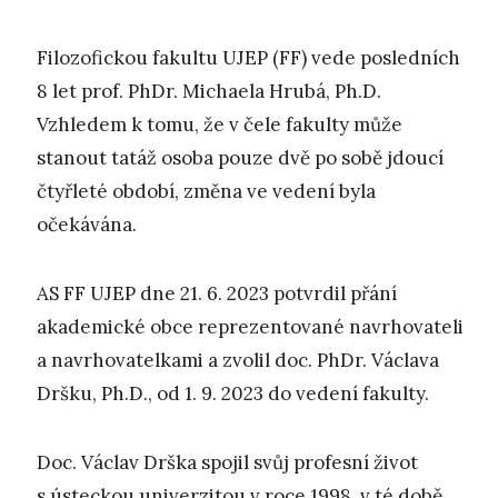
Filozofickou fakultu UJEP (FF) vede posledních
8 let prof. PhDr. Michaela Hrubá, Ph.D.
Vzhledem k tomu, že v čele fakulty může
stanout tatáž osoba pouze dvě po sobě jdoucí
čtyřleté období, změna ve vedení byla
očekávána.
AS FF UJEP dne 21. 6. 2023 potvrdil přání
akademické obce reprezentované navrhovateli
a navrhovatelkami a zvolil doc. PhDr. Václava
Dršku, Ph.D., od 1. 9. 2023 do vedení fakulty.
Doc. Václav Drška spojil svůj profesní život
s ústeckou univerzitou v roce 1998, v té době