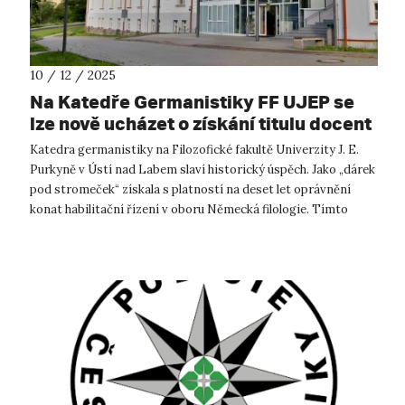
10 / 12 / 2025
Na Katedře Germanistiky FF UJEP se
lze nově ucházet o získání titulu docent
v oboru německé filologie
Katedra germanistiky na Filozofické fakultě Univerzity J. E.
Purkyně v Ústí nad Labem slaví historický úspěch. Jako „dárek
pod stromeček“ získala s platností na deset let oprávnění
konat habilitační řízení v oboru Německá filologie. Tímto
krokem se ...