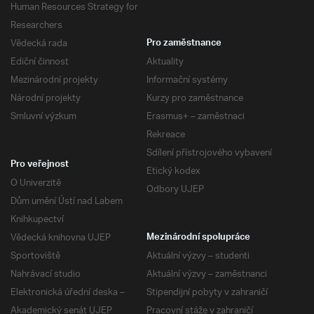
Human Resources Strategy for
Researchers
Vědecká rada
Pro zaměstnance
Ediční činnost
Aktuality
Mezinárodní projekty
Informační systémy
Národní projekty
Kurzy pro zaměstnance
Smluvní výzkum
Erasmus+ – zaměstnaci
Rekreace
Sdílení přístrojového vybavení
Pro veřejnost
Etický kodex
O Univerzitě
Odbory UJEP
Dům umění Ústí nad Labem
Knihkupectví
Vědecká knihovna UJEP
Mezinárodní spolupráce
Sportoviště
Aktuální výzvy – studenti
Nahrávací studio
Aktuální výzvy – zaměstnanci
Elektronická úřední deska –
Stipendijní pobyty v zahraničí
Akademický senát UJEP
Pracovní stáže v zahraničí