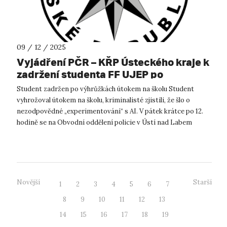
09 / 12 / 2025
Vyjádření PČR – KŘP Ústeckého kraje k
zadržení studenta FF UJEP po
výhružkách útoku na školu
Student zadržen po výhrůžkách útokem na školu Student
vyhrožoval útokem na školu, kriminalisté zjistili, že šlo o
nezodpovědné „experimentování“ s AI. V pátek krátce po 12.
hodině se na Obvodní oddělení policie v Ústí nad Labem
dostavili dva studenti...
Novější
Starší
1
2
3
4
5
6
7
8
9
10
11
12
13
14
15
16
17
18
19