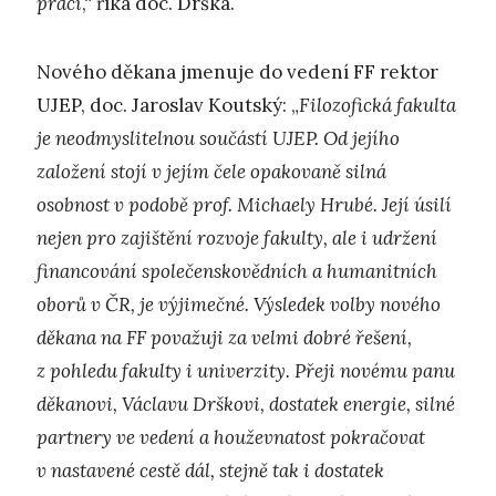
práci
,“ říká doc. Drška.
Nového děkana jmenuje do vedení FF rektor
UJEP, doc. Jaroslav Koutský: „
Filozofická fakulta
je neodmyslitelnou součástí UJEP. Od jejího
založení stojí v jejím čele opakovaně silná
osobnost v podobě prof. Michaely Hrubé. Její úsilí
nejen pro zajištění rozvoje fakulty, ale i udržení
financování společenskovědních a humanitních
oborů v ČR, je výjimečné. Výsledek volby nového
děkana na FF považuji za velmi dobré řešení,
z pohledu fakulty i univerzity. Přeji novému panu
děkanovi, Václavu Drškovi, dostatek energie, silné
partnery ve vedení a houževnatost pokračovat
v nastavené cestě dál, stejně tak i dostatek