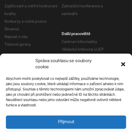
Zajišťování a vnitřní hodnocení
Zahraniční konference a
kvality
semináře
Konkurzy a volné pozice
Silverius
Další pracoviště
Napsali o nás
Centrum Informatiky
Tiskové zprávy
Vědecká knihovna UJEP
Správa kolejí a menz
Správa souhlasu se soubory
Univerzitní centrum podpory
Pro absolventy
cookie
Klub absolventů
Abychom mohli poskytovat co nejlepší zážitky, používáme technologie,
Silverius
jako jsou soubory cookie, které ukládají informace o zařízení a/nebo k nim
Pro uchazeče
přistupují. Souhlas s těmito technologiemi nám umožní zpracovávat údaje,
Přijímací řízení
jako je chování při prohlížení nebo jedinečné ID na těchto stránkách.
Neudělení souhlasu nebo jeho odvolání může negativně ovlivnit některé
E-prihlaska
Ochrana soukromí
funkce a vlastnosti.
Podmínky přijímacího řízení
Přípravné kurzy
Přijmout