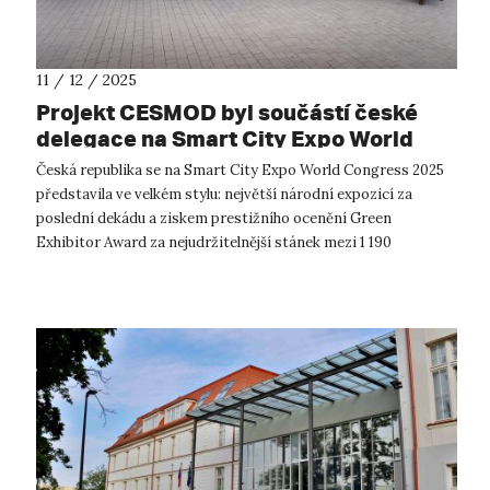
11 / 12 / 2025
Projekt CESMOD byl součástí české
delegace na Smart City Expo World
Congress 2025 v Barceloně
Česká republika se na Smart City Expo World Congress 2025
představila ve velkém stylu: největší národní expozicí za
poslední dekádu a ziskem prestižního ocenění Green
Exhibitor Award za nejudržitelnější stánek mezi 1 190
vystavovateli z celého světa. S...