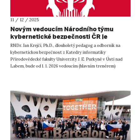
11 / 12 / 2025
Novým vedoucím Národního týmu
kybernetické bezpečnosti ČR je
akademik z UJEP
RNDr. Jan Krejčí, Ph.D., dlouholetý pedagog a odborník na
kybernetickou bezpečnost z Katedry informatiky
Přírodovědecké fakulty Univerzity J. E. Purkyně v Ústí nad
Labem, bude od 1. 1. 2026 vedoucím (hlavním trenérem)
Národního týmu kybernetické bezpeč...