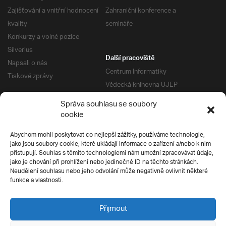
Zajišťování a vnitřní hodnocení
Zahraniční konference a
kvality
semináře
Konkurzy a volné pozice
Silverius
Další pracoviště
Napsali o nás
Centrum Informatiky
Tiskové zprávy
Vědecká knihovna UJEP
Správa kolejí a menz
Správa souhlasu se soubory
Univerzitní centrum podpory
Pro absolventy
cookie
Klub absolventů
Abychom mohli poskytovat co nejlepší zážitky, používáme technologie,
Silverius
jako jsou soubory cookie, které ukládají informace o zařízení a/nebo k nim
Pro uchazeče
přistupují. Souhlas s těmito technologiemi nám umožní zpracovávat údaje,
Přijímací řízení
jako je chování při prohlížení nebo jedinečné ID na těchto stránkách.
Neudělení souhlasu nebo jeho odvolání může negativně ovlivnit některé
E-prihlaska
Ochrana soukromí
funkce a vlastnosti.
Podmínky přijímacího řízení
Přípravné kurzy
Přijmout