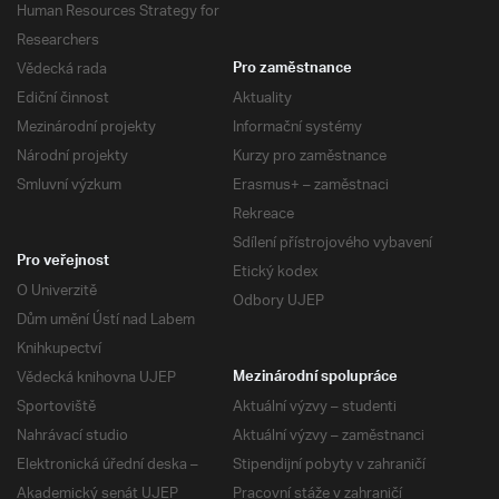
Human Resources Strategy for
Researchers
Vědecká rada
Pro zaměstnance
Ediční činnost
Aktuality
Mezinárodní projekty
Informační systémy
Národní projekty
Kurzy pro zaměstnance
Smluvní výzkum
Erasmus+ – zaměstnaci
Rekreace
Sdílení přístrojového vybavení
Pro veřejnost
Etický kodex
O Univerzitě
Odbory UJEP
Dům umění Ústí nad Labem
Knihkupectví
Vědecká knihovna UJEP
Mezinárodní spolupráce
Sportoviště
Aktuální výzvy – studenti
Nahrávací studio
Aktuální výzvy – zaměstnanci
Elektronická úřední deska –
Stipendijní pobyty v zahraničí
Akademický senát UJEP
Pracovní stáže v zahraničí