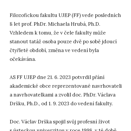
Filozofickou fakultu UJEP (FF) vede posledních
8 let prof. PhDr. Michaela Hrubá, Ph.D.
Vzhledem k tomu, že v čele fakulty může
stanout tatáž osoba pouze dvě po sobě jdoucí
čtyřleté období, změna ve vedení byla
očekávána.
AS FF UJEP dne 21. 6. 2023 potvrdil přání
akademické obce reprezentované navrhovateli
a navrhovatelkami a zvolil doc. PhDr. Václava
Dršku, Ph.D., od 1. 9. 2023 do vedení fakulty.
Doc. Václav Drška spojil svůj profesní život
s ústeckou univerzitou v roce 1998, v té době