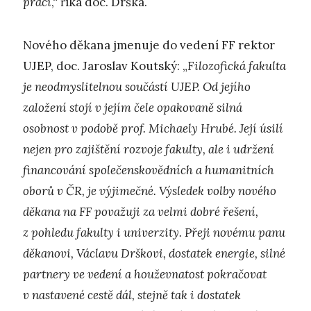
práci
,“ říká doc. Drška.
Nového děkana jmenuje do vedení FF rektor
UJEP, doc. Jaroslav Koutský: „
Filozofická fakulta
je neodmyslitelnou součástí UJEP. Od jejího
založení stojí v jejím čele opakovaně silná
osobnost v podobě prof. Michaely Hrubé. Její úsilí
nejen pro zajištění rozvoje fakulty, ale i udržení
financování společenskovědních a humanitních
oborů v ČR, je výjimečné. Výsledek volby nového
děkana na FF považuji za velmi dobré řešení,
z pohledu fakulty i univerzity. Přeji novému panu
děkanovi, Václavu Drškovi, dostatek energie, silné
partnery ve vedení a houževnatost pokračovat
v nastavené cestě dál, stejně tak i dostatek