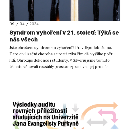
09 / 04 / 2024
Syndrom vyhoření v 21. století: Týká se
nás všech
Jste ohroženi syndromem vyhoření? Pravděpodobně ano.
Tato civilizační choroba se totiž týká čím dál vyššího počtu
lidí. Ohrožuje dokonce i studenty. V Silveriu jsme tomuto
tématu věnovali rozsáhlý prostor, zpracovala jej pro nás
Kateřina Brunclíková. Č...