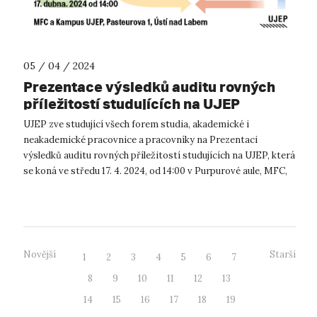
05 / 04 / 2024
Prezentace výsledků auditu rovných
příležitostí studujících na UJEP
UJEP zve studující všech forem studia, akademické i
neakademické pracovnice a pracovníky na Prezentaci
výsledků auditu rovných příležitostí studujících na UJEP, která
se koná ve středu 17. 4. 2024, od 14:00 v Purpurové aule, MFC,
UJEP. Akce je zaměř...
Novější
Starší
1
2
3
4
5
6
7
8
9
10
11
12
13
14
15
16
17
18
19