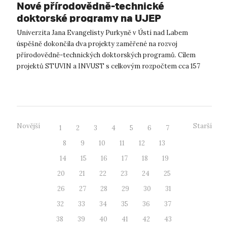
Nové přírodovědně-technické
doktorské programy na UJEP
Univerzita Jana Evangelisty Purkyně v Ústí nad Labem
úspěšně dokončila dva projekty zaměřené na rozvoj
přírodovědně-technických doktorských programů. Cílem
projektů STUVIN a INVUST s celkovým rozpočtem cca 157
mil. Kč (z toho 132 mil. Kč investičních p...
Novější
Starší
1
2
3
4
5
6
7
8
9
10
11
12
13
14
15
16
17
18
19
20
21
22
23
24
25
26
27
28
29
30
31
32
33
34
35
36
37
38
39
40
41
42
43