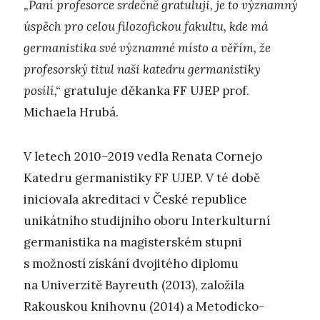
„Paní profesorce srdečně gratuluji, je to významný
úspěch pro celou filozofickou fakultu, kde má
germanistika své významné místo a věřím, že
profesorský titul naši katedru germanistiky
posílí,“
gratuluje děkanka FF UJEP prof.
Michaela Hrubá.
V letech 2010–2019 vedla Renata Cornejo
Katedru germanistiky FF UJEP. V té době
iniciovala akreditaci v České republice
unikátního studijního oboru Interkulturní
germanistika na magisterském stupni
s možností získání dvojitého diplomu
na Univerzitě Bayreuth (2013), založila
Rakouskou knihovnu (2014) a Metodicko-