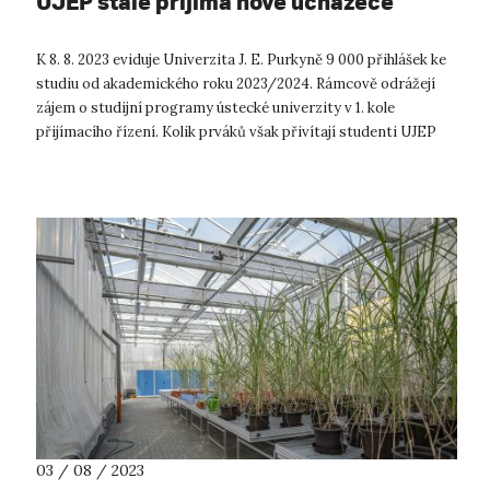
UJEP stále přijímá nové uchazeče
K 8. 8. 2023 eviduje Univerzita J. E. Purkyně 9 000 přihlášek ke
studiu od akademického roku 2023/2024. Rámcově odrážejí
zájem o studijní programy ústecké univerzity v 1. kole
přijímacího řízení. Kolik prváků však přivítají studenti UJEP
začátkem října...
03 / 08 / 2023