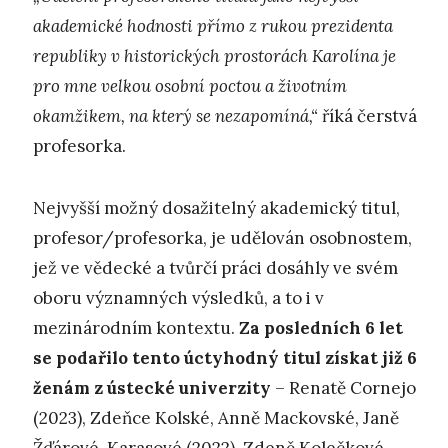
akademické hodnosti přímo z rukou prezidenta
republiky v historických prostorách Karolína je
pro mne velkou osobní poctou a životním
okamžikem, na který se nezapomíná,“
říká čerstvá
profesorka.
Nejvyšší možný dosažitelný akademický titul,
profesor/profesorka, je udělován osobnostem,
jež ve vědecké a tvůrčí práci dosáhly ve svém
oboru významných výsledků, a to i v
mezinárodním kontextu.
Za posledních 6 let
se podařilo tento úctyhodný titul získat již 6
ženám z ústecké univerzity
– Renatě Cornejo
(2023), Zdeňce Kolské, Anně Mackovské, Janě