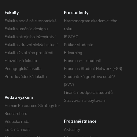
Fakulty
Pro studenty
Fakulta sociálně ekonomická
Harmonogram akademického
Fakulta umění a designu
roku
Fakulta strojního inženýrství
IS STAG
Fakulta zdravotnických studií
Průkaz studenta
Fakulta životního prostředí
E-learning
Filozofická fakulta
Erasmus+ – studenti
Pedagogická fakulta
Erasmus Student Network (ESN)
Přírodovědecká fakulta
Studentská grantová soutěž
(SVV)
Finanční podpora studentů
Věda a výzkum
Stravování a ubytování
Human Resources Strategy for
Researchers
Vědecká rada
Pro zaměstnance
Ediční činnost
Aktuality