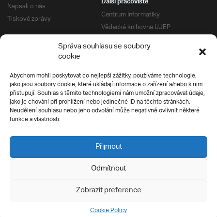
Další pracoviště
Napsali o nás
Centrum Informatiky
Tiskové zprávy
Vědecká knihovna UJEP
Správa kolejí a menz
Správa souhlasu se soubory
Univerzitní centrum podpory
Pro absolventy
cookie
Klub absolventů
Abychom mohli poskytovat co nejlepší zážitky, používáme technologie,
Silverius
jako jsou soubory cookie, které ukládají informace o zařízení a/nebo k nim
Pro uchazeče
přistupují. Souhlas s těmito technologiemi nám umožní zpracovávat údaje,
Přijímací řízení
jako je chování při prohlížení nebo jedinečné ID na těchto stránkách.
Neudělení souhlasu nebo jeho odvolání může negativně ovlivnit některé
E-prihlaska
Ochrana soukromí
funkce a vlastnosti.
Podmínky přijímacího řízení
Přípravné kurzy
Přijmout
Odmítnout
Všechna práva vyhrazena
Zobrazit preference
Cookie Policy