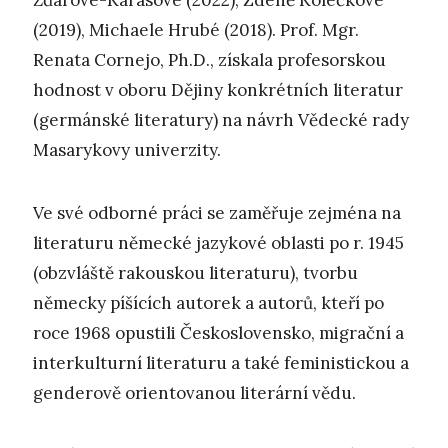
Žďárové-Karasové (2022), Zdeně Kolečkové
(2019), Michaele Hrubé (2018). Prof. Mgr.
Renata Cornejo, Ph.D., získala profesorskou
hodnost v oboru Dějiny konkrétních literatur
(germánské literatury) na návrh Vědecké rady
Masarykovy univerzity.
Ve své odborné práci se zaměřuje zejména na
literaturu německé jazykové oblasti po r. 1945
(obzvláště rakouskou literaturu), tvorbu
německy píšících autorek a autorů, kteří po
roce 1968 opustili Československo, migrační a
interkulturní literaturu a také feministickou a
genderově orientovanou literární vědu.