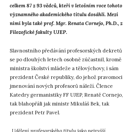
celkem 87 z 93 vědců, kteří v letošním roce tohoto
významného akademického titulu dosáhli. Mezi
nimi byla také prof. Mgr. Renata Cornejo, Ph.D., z
Filozofické fakulty UJEP.
Slavnostního předávání profesorských dekretů
se po dlouhých letech osobně zúčastnil, kromě
ministra školství mládeže a tělovýchovy, i sám
prezident České republiky, do jehož pravomoci
jmenování nových profesorů náleží. Člence
Katedry germanistiky FF UJEP, Renatě Cornejo,
tak blahopřáli jak ministr Mikuláš Bek, tak
prezident Petr Pavel.
„Udělení profesorského titulu jako nejvyšší