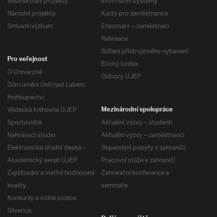
Mezinárodní projekty
Informační systémy
Národní projekty
Kurzy pro zaměstnance
Smluvní výzkum
Erasmus+ – zaměstnaci
Rekreace
Sdílení přístrojového vybavení
Pro veřejnost
Etický kodex
O Univerzitě
Odbory UJEP
Dům umění Ústí nad Labem
Knihkupectví
Vědecká knihovna UJEP
Mezinárodní spolupráce
Sportoviště
Aktuální výzvy – studenti
Nahrávací studio
Aktuální výzvy – zaměstnanci
Elektronická úřední deska –
Stipendijní pobyty v zahraničí
Akademický senát UJEP
Pracovní stáže v zahraničí
Zajišťování a vnitřní hodnocení
Zahraniční konference a
kvality
semináře
Konkurzy a volné pozice
Silverius