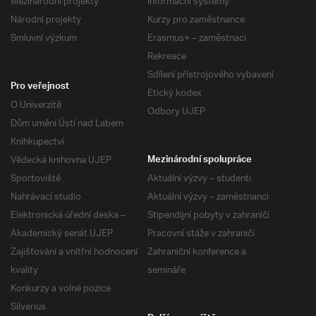
Mezinárodní projekty
Informační systémy
Národní projekty
Kurzy pro zaměstnance
Smluvní výzkum
Erasmus+ – zaměstnaci
Rekreace
Sdílení přístrojového vybavení
Pro veřejnost
Etický kodex
O Univerzitě
Odbory UJEP
Dům umění Ústí nad Labem
Knihkupectví
Vědecká knihovna UJEP
Mezinárodní spolupráce
Sportoviště
Aktuální výzvy – studenti
Nahrávací studio
Aktuální výzvy – zaměstnanci
Elektronická úřední deska –
Stipendijní pobyty v zahraničí
Akademický senát UJEP
Pracovní stáže v zahraničí
Zajišťování a vnitřní hodnocení
Zahraniční konference a
kvality
semináře
Konkurzy a volné pozice
Silverius