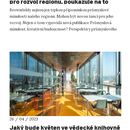
pro rozvoj regionu, poukazuje na to
nová publikace UJEP
Brownfieldy nejsou jen trpkou připomínkou průmyslové
minulosti našeho regionu. Mohou být novou šancí pro jeho
rozvoj. Nejen o tom vypovídá nová publikace Průmyslová
minulost, kreativní budoucnost? Perspektivy průmyslového
dědictví Podkrušnohoří kolekti...
26 / 04 / 2023
Jaký bude květen ve vědecké knihovně