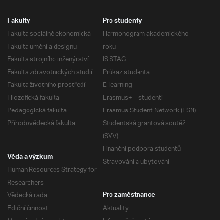
Fakulty
Pro studenty
Fakulta sociálně ekonomická
Harmonogram akademického
Fakulta umění a designu
roku
Fakulta strojního inženýrství
IS STAG
Fakulta zdravotnických studií
Průkaz studenta
Fakulta životního prostředí
E-learning
Filozofická fakulta
Erasmus+ – studenti
Pedagogická fakulta
Erasmus Student Network (ESN)
Přírodovědecká fakulta
Studentská grantová soutěž
(SVV)
Finanční podpora studentů
Věda a výzkum
Stravování a ubytování
Human Resources Strategy for
Researchers
Vědecká rada
Pro zaměstnance
Ediční činnost
Aktuality