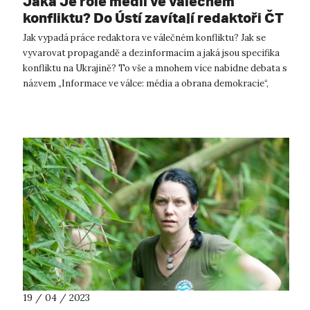
Jaká Je role médií ve válečném
konfliktu? Do Ústí zavítají redaktoři ČT
Jak vypadá práce redaktora ve válečném konfliktu? Jak se
vyvarovat propagandě a dezinformacím a jaká jsou specifika
konfliktu na Ukrajině? To vše a mnohem více nabídne debata s
názvem „Informace ve válce: média a obrana demokracie“,
kterou pořádá Filoz...
19 / 04 / 2023