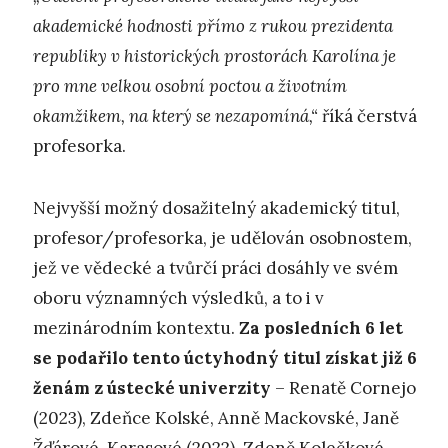
akademické hodnosti přímo z rukou prezidenta
republiky v historických prostorách Karolína je
pro mne velkou osobní poctou a životním
okamžikem, na který se nezapomíná,“
říká čerstvá
profesorka.
Nejvyšší možný dosažitelný akademický titul,
profesor/profesorka, je udělován osobnostem,
jež ve vědecké a tvůrčí práci dosáhly ve svém
oboru významných výsledků, a to i v
mezinárodním kontextu.
Za posledních 6 let
se podařilo tento úctyhodný titul získat již 6
ženám z ústecké univerzity
– Renatě Cornejo
(2023), Zdeňce Kolské, Anně Mackovské, Janě