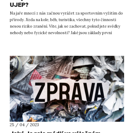
UJEP?
Na jaře mnozí z nás začnou vyrážet za sportovním vyžitím do
přírody. Jízda na kole, běh, turistika, všechny tyto činnosti
nesou riziko zranění. Víte, jak se zachovat, pokud jste svědky
nehody nebo fyzické nevolnosti? Jaké jsou základy první
pomoci? ...
25 / 04 / 2023