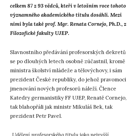
celkem 87 z 93 vědců, kteří v letošním roce tohoto
významného akademického titulu dosáhli. Mezi
nimi byla také prof. Mgr. Renata Cornejo, Ph.D., z
Filozofické fakulty UJEP.
Slavnostního předávání profesorských dekretů
se po dlouhých letech osobně zúčastnil, kromě
ministra školství mládeže a tělovýchovy, i sám
prezident České republiky, do jehož pravomoci
jmenování nových profesorů náleží. Člence
Katedry germanistiky FF UJEP, Renatě Cornejo,
tak blahopřáli jak ministr Mikuláš Bek, tak
prezident Petr Pavel.
„Udělení profesorského titulu jako nejvyšší