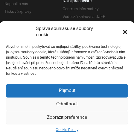
Další pracoviště
Napsali o nás
Centrum Informatiky
Tiskové zprávy
Vědecká knihovna UJEP
Správa kolejí a menz
Správa souhlasu se soubory
Univerzitní centrum podpory
Pro absolventy
cookie
Klub absolventů
Abychom mohli poskytovat co nejlepší zážitky, používáme technologie,
Silverius
jako jsou soubory cookie, které ukládají informace o zařízení a/nebo k nim
Pro uchazeče
přistupují. Souhlas s těmito technologiemi nám umožní zpracovávat údaje,
Přijímací řízení
jako je chování při prohlížení nebo jedinečné ID na těchto stránkách.
Neudělení souhlasu nebo jeho odvolání může negativně ovlivnit některé
E-prihlaska
Ochrana soukromí
funkce a vlastnosti.
Podmínky přijímacího řízení
Přípravné kurzy
Přijmout
Odmítnout
Všechna práva vyhrazena
Zobrazit preference
Cookie Policy