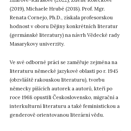
Žďárové-Karasové (2022), Zdeně Kolečkové
(2019), Michaele Hrubé (2018). Prof. Mgr.
Renata Cornejo, Ph.D., získala profesorskou
hodnost v oboru Dějiny konkrétních literatur
(germánské literatury) na návrh Vědecké rady
Masarykovy univerzity.
Ve své odborné práci se zaměřuje zejména na
literaturu německé jazykové oblasti po r. 1945
(obzvláště rakouskou literaturu), tvorbu
německy píšících autorek a autorů, kteří po
roce 1968 opustili Československo, migrační a
interkulturní literaturu a také feministickou a
genderově orientovanou literární vědu.