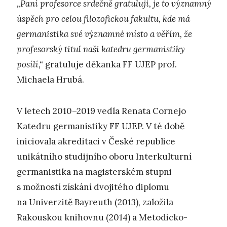
„Paní profesorce srdečně gratuluji, je to významný
úspěch pro celou filozofickou fakultu, kde má
germanistika své významné místo a věřím, že
profesorský titul naši katedru germanistiky
posílí,“
gratuluje děkanka FF UJEP prof.
Michaela Hrubá.
V letech 2010–2019 vedla Renata Cornejo
Katedru germanistiky FF UJEP. V té době
iniciovala akreditaci v České republice
unikátního studijního oboru Interkulturní
germanistika na magisterském stupni
s možností získání dvojitého diplomu
na Univerzitě Bayreuth (2013), založila
Rakouskou knihovnu (2014) a Metodicko-