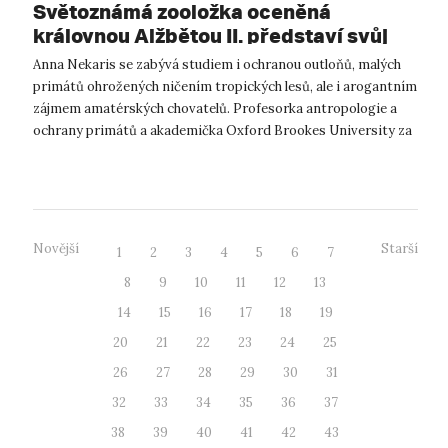
Světoznámá zooložka oceněná
královnou Alžbětou II. představí svůj
výzkum studentům UJEP i veřejnosti
Anna Nekaris se zabývá studiem i ochranou outloňů, malých
primátů ohrožených ničením tropických lesů, ale i arogantním
zájmem amatérských chovatelů. Profesorka antropologie a
ochrany primátů a akademička Oxford Brookes University za
svou činnost získal...
Novější
Starší
1
2
3
4
5
6
7
8
9
10
11
12
13
14
15
16
17
18
19
20
21
22
23
24
25
26
27
28
29
30
31
32
33
34
35
36
37
38
39
40
41
42
43