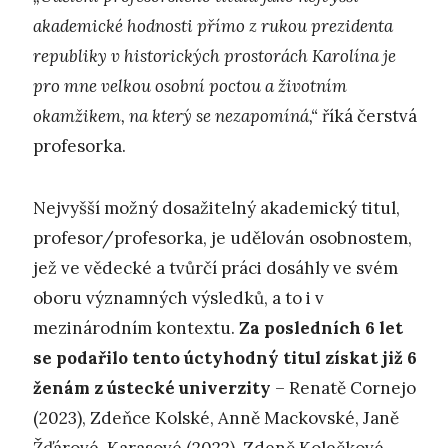
akademické hodnosti přímo z rukou prezidenta
republiky v historických prostorách Karolína je
pro mne velkou osobní poctou a životním
okamžikem, na který se nezapomíná,“
říká čerstvá
profesorka.
Nejvyšší možný dosažitelný akademický titul,
profesor/profesorka, je udělován osobnostem,
jež ve vědecké a tvůrčí práci dosáhly ve svém
oboru významných výsledků, a to i v
mezinárodním kontextu.
Za posledních 6 let
se podařilo tento úctyhodný titul získat již 6
ženám z ústecké univerzity
– Renatě Cornejo
(2023), Zdeňce Kolské, Anně Mackovské, Janě