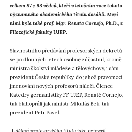
celkem 87 z 93 vědců, kteří v letošním roce tohoto
významného akademického titulu dosáhli. Mezi
nimi byla také prof. Mgr. Renata Cornejo, Ph.D., z
Filozofické fakulty UJEP.
Slavnostního předávání profesorských dekretů
se po dlouhých letech osobně zúčastnil, kromě
ministra školství mládeže a tělovýchovy, i sám
prezident České republiky, do jehož pravomoci
jmenování nových profesorů náleží. Člence
Katedry germanistiky FF UJEP, Renatě Cornejo,
tak blahopřáli jak ministr Mikuláš Bek, tak
prezident Petr Pavel.
„Udělení profesorského titulu jako nejvyšší