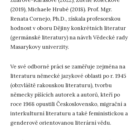
Žďárové-Karasové (2022), Zdeně Kolečkové
(2019), Michaele Hrubé (2018). Prof. Mgr.
Renata Cornejo, Ph.D., získala profesorskou
hodnost v oboru Dějiny konkrétních literatur
(germánské literatury) na návrh Vědecké rady
Masarykovy univerzity.
Ve své odborné práci se zaměřuje zejména na
literaturu německé jazykové oblasti po r. 1945
(obzvláště rakouskou literaturu), tvorbu
německy píšících autorek a autorů, kteří po
roce 1968 opustili Československo, migrační a
interkulturní literaturu a také feministickou a
genderově orientovanou literární vědu.