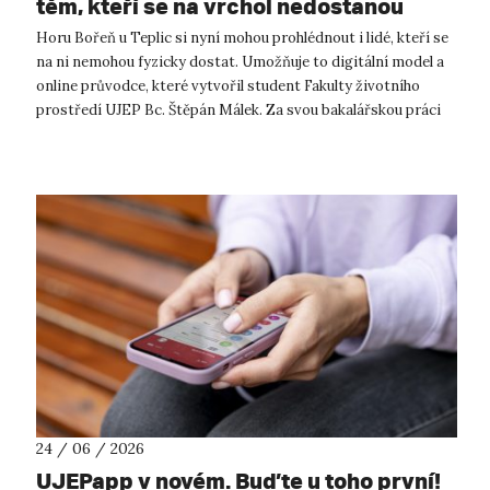
těm, kteří se na vrchol nedostanou
Horu Bořeň u Teplic si nyní mohou prohlédnout i lidé, kteří se
na ni nemohou fyzicky dostat. Umožňuje to digitální model a
online průvodce, které vytvořil student Fakulty životního
prostředí UJEP Bc. Štěpán Málek. Za svou bakalářskou práci
získal stipe...
24 / 06 / 2026
UJEPapp v novém. Buďte u toho první!