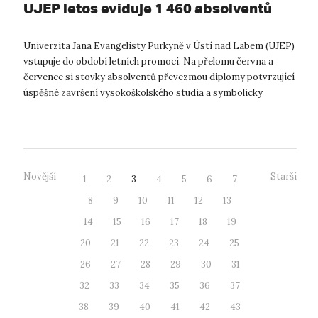
UJEP letos eviduje 1 460 absolventů
Univerzita Jana Evangelisty Purkyně v Ústí nad Labem (UJEP)
vstupuje do období letních promocí. Na přelomu června a
července si stovky absolventů převezmou diplomy potvrzující
úspěšné završení vysokoškolského studia a symbolicky
uzavřou jednu z významn...
Novější
Starší
1
2
3
4
5
6
7
8
9
10
11
12
13
14
15
16
17
18
19
20
21
22
23
24
25
26
27
28
29
30
31
32
33
34
35
36
37
38
39
40
41
42
43