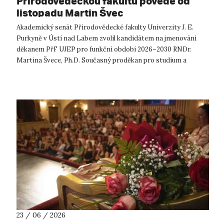
Přírodovědeckou fakultu povede od
listopadu Martin Švec
Akademický senát Přírodovědecké fakulty Univerzity J. E.
Purkyně v Ústí nad Labem zvolil kandidátem na jmenování
děkanem PřF UJEP pro funkční období 2026–2030 RNDr.
Martina Švece, Ph.D. Současný proděkan pro studium a
statutární zástupce děkana byl ve ...
23 / 06 / 2026