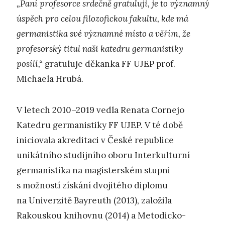
„Paní profesorce srdečně gratuluji, je to významný
úspěch pro celou filozofickou fakultu, kde má
germanistika své významné místo a věřím, že
profesorský titul naši katedru germanistiky
posílí,“
gratuluje děkanka FF UJEP prof.
Michaela Hrubá.
V letech 2010–2019 vedla Renata Cornejo
Katedru germanistiky FF UJEP. V té době
iniciovala akreditaci v České republice
unikátního studijního oboru Interkulturní
germanistika na magisterském stupni
s možností získání dvojitého diplomu
na Univerzitě Bayreuth (2013), založila
Rakouskou knihovnu (2014) a Metodicko-