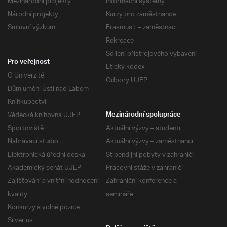
Mezinárodní projekty
Informační systémy
Národní projekty
Kurzy pro zaměstnance
Smluvní výzkum
Erasmus+ – zaměstnaci
Rekreace
Sdílení přístrojového vybavení
Pro veřejnost
Etický kodex
O Univerzitě
Odbory UJEP
Dům umění Ústí nad Labem
Knihkupectví
Vědecká knihovna UJEP
Mezinárodní spolupráce
Sportoviště
Aktuální výzvy – studenti
Nahrávací studio
Aktuální výzvy – zaměstnanci
Elektronická úřední deska –
Stipendijní pobyty v zahraničí
Akademický senát UJEP
Pracovní stáže v zahraničí
Zajišťování a vnitřní hodnocení
Zahraniční konference a
kvality
semináře
Konkurzy a volné pozice
Silverius