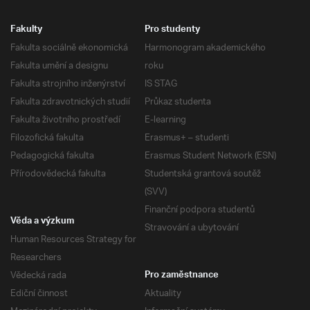
Fakulty
Pro studenty
Fakulta sociálně ekonomická
Harmonogram akademického
Fakulta umění a designu
roku
Fakulta strojního inženýrství
IS STAG
Fakulta zdravotnických studií
Průkaz studenta
Fakulta životního prostředí
E-learning
Filozofická fakulta
Erasmus+ – studenti
Pedagogická fakulta
Erasmus Student Network (ESN)
Přírodovědecká fakulta
Studentská grantová soutěž
(SVV)
Finanční podpora studentů
Věda a výzkum
Stravování a ubytování
Human Resources Strategy for
Researchers
Vědecká rada
Pro zaměstnance
Ediční činnost
Aktuality