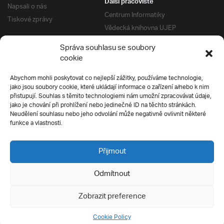
Další pracoviště
Napsali o nás
Centrum Informatiky
Tiskové zprávy
Vědecká knihovna UJEP
Správa kolejí a menz
Správa souhlasu se soubory
Univerzitní centrum podpory
Pro absolventy
cookie
Klub absolventů
Abychom mohli poskytovat co nejlepší zážitky, používáme technologie,
Silverius
jako jsou soubory cookie, které ukládají informace o zařízení a/nebo k nim
Pro uchazeče
přistupují. Souhlas s těmito technologiemi nám umožní zpracovávat údaje,
Přijímací řízení
jako je chování při prohlížení nebo jedinečné ID na těchto stránkách.
Neudělení souhlasu nebo jeho odvolání může negativně ovlivnit některé
E-prihlaska
Ochrana soukromí
funkce a vlastnosti.
Podmínky přijímacího řízení
Přípravné kurzy
Přijmout
Odmítnout
Všechna práva vyhrazena
Zobrazit preference
Cookie Policy