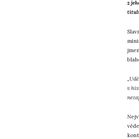
z je
titu
Slav
mini
jmen
blah
„Udě
v hi
neza
Nejv
věde
kont