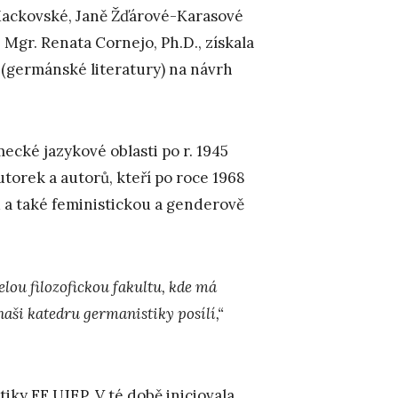
Mackovské, Janě Žďárové-Karasové
 Mgr. Renata Cornejo, Ph.D., získala
 (germánské literatury) na návrh
ecké jazykové oblasti po r. 1945
utorek a autorů, kteří po roce 1968
u a také feministickou a genderově
elou filozofickou fakultu, kde má
aši katedru germanistiky posílí,“
ky FF UJEP. V té době iniciovala