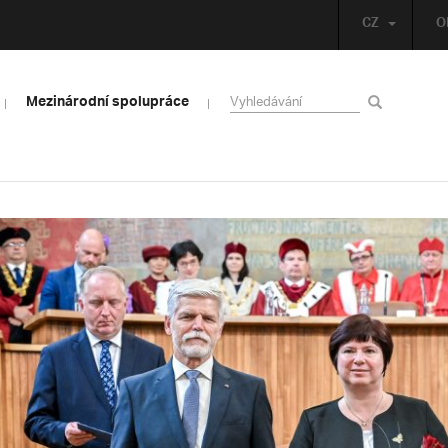
CZ
O
Mezinárodní spolupráce