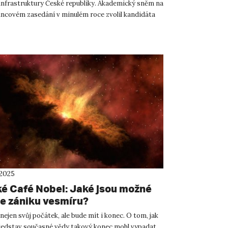
nfrastruktury České republiky. Akademický sněm na
ncovém zasedání v minulém roce zvolil kandidáta
ředsedu pr...
 2025
ké Café Nobel: Jaké jsou možné
e zániku vesmíru?
ejen svůj počátek, ale bude mít i konec. O tom, jak
ředstav současné vědy takový konec mohl vypadat,