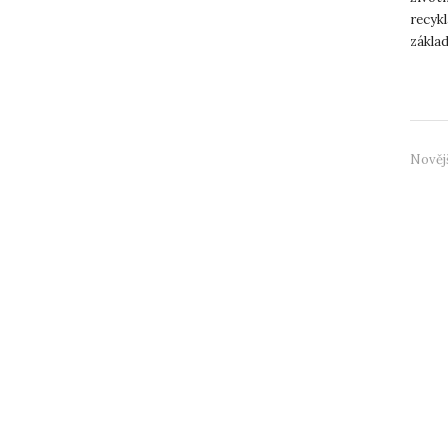
recykl
základ
s recyk
Nověj