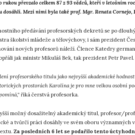
ho rukou převzalo celkem 87 z 93 vědců, kteří v letošním
lu dosáhli. Mezi nimi byla také prof. Mgr. Renata Cornejo, 
nostního předávání profesorských dekretů se po dlouhý
stra školství mládeže a tělovýchovy, i sám prezident Če
ování nových profesorů náleží. Člence Katedry germani
opřáli jak ministr Mikuláš Bek, tak prezident Petr Pavel.
lení profesorského titulu jako nejvyšší akademické hodnost
storických prostorách Karolína je pro mne velkou osobní p
pomíná,“
říká čerstvá profesorka.
yšší možný dosažitelný akademický titul, profesor/prof
cké a tvůrčí práci dosáhly ve svém oboru významných v
extu.
Za posledních 6 let se podařilo tento úctyhodný