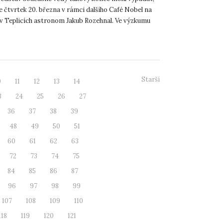
 čtvrtek 20. března v rámci dalšího Café Nobel na
v Teplicích astronom Jakub Rozehnal. Ve výzkumu
Starší
0
11
12
13
14
3
24
25
26
27
36
37
38
39
48
49
50
51
60
61
62
63
72
73
74
75
84
85
86
87
96
97
98
99
107
108
109
110
118
119
120
121