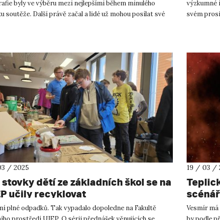
afie byly ve výběru mezi nejlepšími během minulého
výzkumné i
u soutěže. Další právě začal a lidé už mohou posílat své
svém prosi
afie. „Soutě...
na nového p
03 / 2025
19 / 03 /
 stovky dětí ze základních škol se na
Teplic
P učily recyklovat
scénář
mí plné odpadků. Tak vypadalo dopoledne na Fakultě
Vesmír má n
ího prostředí UJEP. O sérii přednášek věnujících se
by podle p