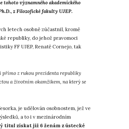
 roce tohoto významného akademického
Ph.D., z Filozofické fakulty UJEP.
ch letech osobně zúčastnil, kromě
ské republiky, do jehož pravomoci
stiky FF UJEP, Renatě Cornejo, tak
i přímo z rukou prezidenta republiky
octou a životním okamžikem, na který se
esorka, je udělován osobnostem, jež ve
ýsledků, a to i v mezinárodním
 titul získat již 6 ženám z ústecké