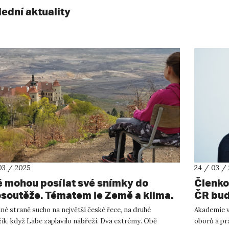
lední aktuality
03 / 2025
24 / 03 /
é mohou posílat své snímky do
Členko
osoutěže. Tématem je Země a klima.
ČR bud
ejlepších vznikne na UJEP výstava
emerit
né straně sucho na největší české řece, na druhé
Akademie v
Michae
ik, když Labe zaplavilo nábřeží. Dva extrémy. Obě
oborů a pr