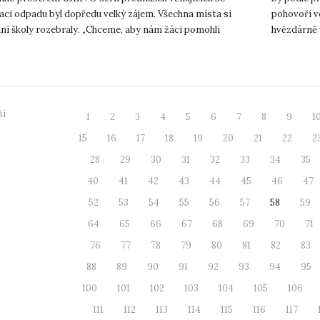
aci odpadu byl dopředu velký zájem. Všechna místa si
pohovoří ve
ní školy rozebraly. „Chceme, aby nám žáci pomohli
hvězdárně 
lací v naší o...
vzniku ...
ší
1
2
3
4
5
6
7
8
9
1
15
16
17
18
19
20
21
22
2
28
29
30
31
32
33
34
35
40
41
42
43
44
45
46
47
52
53
54
55
56
57
58
59
64
65
66
67
68
69
70
71
76
77
78
79
80
81
82
83
88
89
90
91
92
93
94
95
100
101
102
103
104
105
106
111
112
113
114
115
116
117