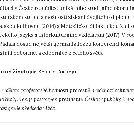
ditaci v České republice unikátního studijního oboru I
sterském stupni s možností získání dvojitého diplomu na
uskou knihovnu (2014) a Metodicko-didaktickou kniho
ckého jazyka a interkulturního vzdělávání (2017). V ro
řádala dosud největší germanistickou konferenci konan
stnili odborníci a odbornice z celého světa.
rný životopis
Renaty Cornejo.
. Udělení profesorské hodnosti procesně předchází schvále
ké školy. Ten je postoupen prezidentu České republiky k po
rasignuje předseda vlády.