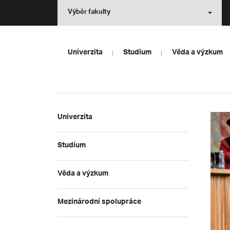
Výběr fakulty
Univerzita
Studium
Věda a výzkum
Univerzita
Studium
Věda a výzkum
Mezinárodní spolupráce