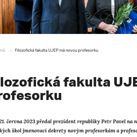
mů
Filozofická fakulta UJEP má novou profesorku
ilozofická fakulta U
rofesorku
21. června 2023 předal prezident republiky Petr Pavel na
kých škol jmenovací dekrety novým profesorkám a profeso