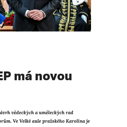
JEP má novou
 návrh vědeckých a uměleckých rad
rům. Ve Velké aule pražského Karolina je