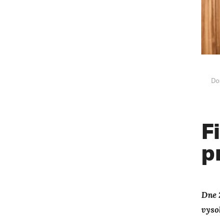
Do
F
p
Dne 
vyso