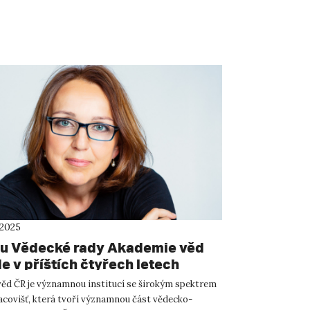
 2025
u Vědecké rady Akademie věd
e v příštích čtyřech letech
ní děkanka FF UJEP prof.
ěd ČR je významnou institucí se širokým spektrem
la Hrubá
acovišť, která tvoří významnou část vědecko-