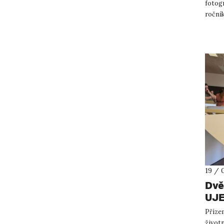
fotogr
ročník
fotogr
19 / 
Dvě
UJE
Příze
životn