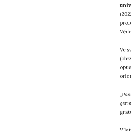
univ
(202
prof
Věde
Ve s
(obz
opus
orie
„Pan
germ
grat
V le