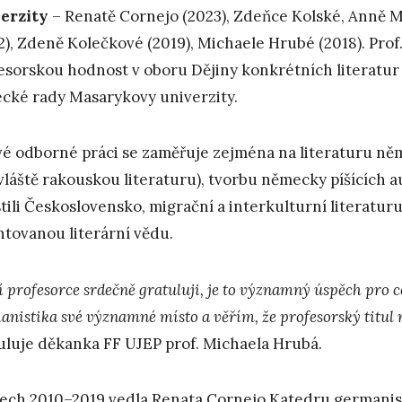
erzity
– Renatě Cornejo (2023), Zdeňce Kolské, Anně 
2), Zdeně Kolečkové (2019), Michaele Hrubé (2018). Prof.
esorskou hodnost v oboru Dějiny konkrétních literatur
cké rady Masarykovy univerzity.
vé odborné práci se zaměřuje zejména na literaturu něm
vláště rakouskou literaturu), tvorbu německy píšících a
tili Československo, migrační a interkulturní literatur
ntovanou literární vědu.
í profesorce srdečně gratuluji, je to významný úspěch pro c
anistika své významné místo a věřím, že profesorský titul n
uluje děkanka FF UJEP prof. Michaela Hrubá.
tech 2010–2019 vedla Renata Cornejo Katedru germanisti