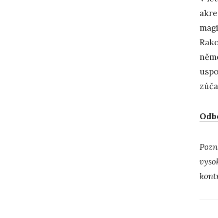
akre
magi
Rako
něme
uspo
zúča
Odbo
Pozn
vyso
kont