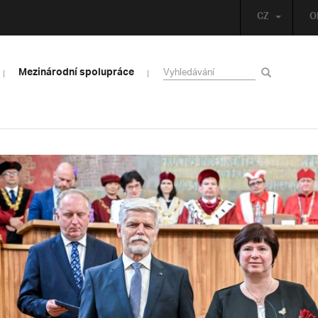
CZ
O
Mezinárodní spolupráce