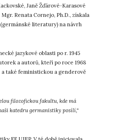
Mackovské, Janě Žďárové-Karasové
 Mgr. Renata Cornejo, Ph.D., získala
 (germánské literatury) na návrh
ecké jazykové oblasti po r. 1945
utorek a autorů, kteří po roce 1968
u a také feministickou a genderově
elou filozofickou fakultu, kde má
aši katedru germanistiky posílí,“
ky FF UJEP. V té době iniciovala