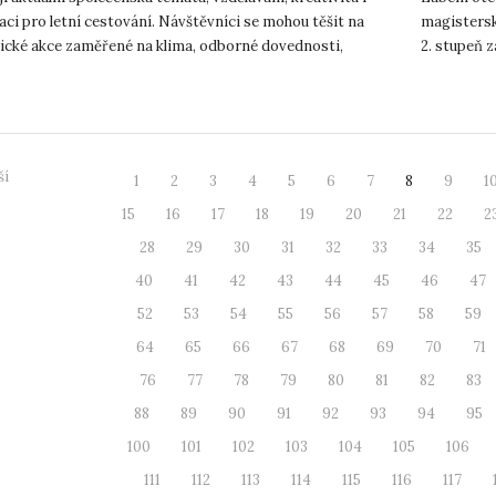
aci pro letní cestování. Návštěvníci se mohou těšit na
magistersk
ické akce zaměřené na klima, odborné dovednosti,
2. stupeň 
í i objevování...
nedostatek 
ší
1
2
3
4
5
6
7
8
9
1
15
16
17
18
19
20
21
22
2
28
29
30
31
32
33
34
35
40
41
42
43
44
45
46
47
52
53
54
55
56
57
58
59
64
65
66
67
68
69
70
71
76
77
78
79
80
81
82
83
88
89
90
91
92
93
94
95
100
101
102
103
104
105
106
111
112
113
114
115
116
117