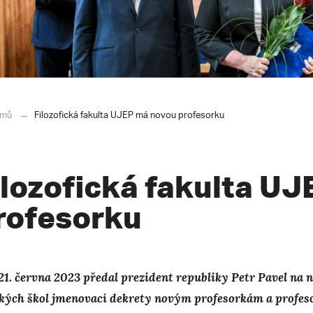
mů
Filozofická fakulta UJEP má novou profesorku
ilozofická fakulta U
rofesorku
21. června 2023 předal prezident republiky Petr Pavel na
kých škol jmenovací dekrety novým profesorkám a profeso