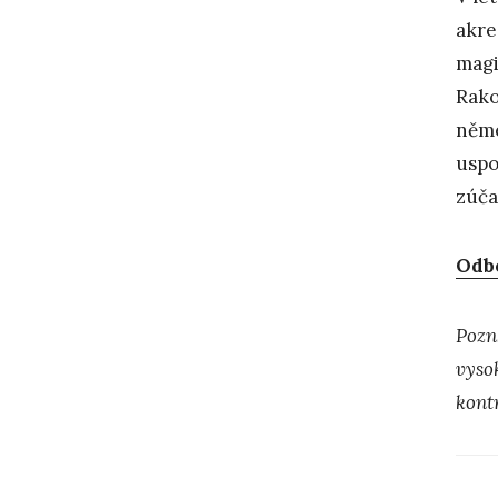
akre
magi
Rako
něme
uspo
zúča
Odbo
Pozn
vyso
kont