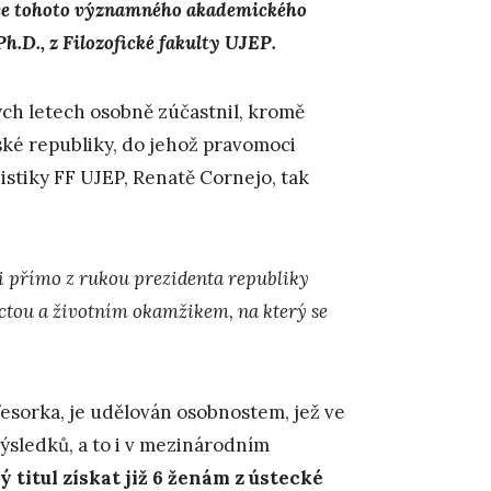
 roce tohoto významného akademického
Ph.D., z Filozofické fakulty UJEP.
ch letech osobně zúčastnil, kromě
ské republiky, do jehož pravomoci
stiky FF UJEP, Renatě Cornejo, tak
i přímo z rukou prezidenta republiky
octou a životním okamžikem, na který se
esorka, je udělován osobnostem, jež ve
ýsledků, a to i v mezinárodním
 titul získat již 6 ženám z ústecké