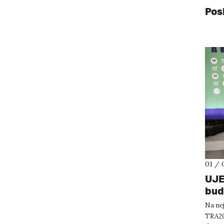
Pos
01 / 
UJE
bud
lids
Na ne
TRA20