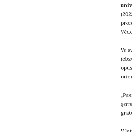
univ
(202
prof
Věde
Ve s
(obz
opus
orie
„Pan
germ
grat
V le