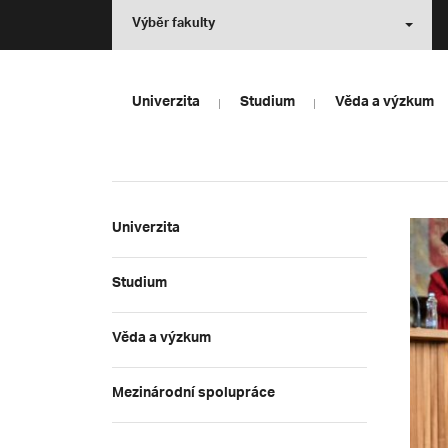
Výběr fakulty
Univerzita
Studium
Věda a výzkum
Univerzita
Studium
Věda a výzkum
Mezinárodní spolupráce