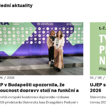
lední aktuality
06 / 2026
01 / 06 /
P v Budapešti upozornila, že
UJEP s
oucnost dopravy stojí na funkční a
2026
ky přívětivé mobilitě
jvětší evropské konferenci dopravního výzkumu
Univerzita 
26 představila Univerzita Jana Evangelisty Purkyně v
června 202