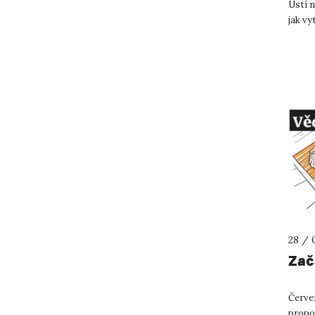
Ústí n
jak vy
dostu
28 / 
Zač
Červe
propoj