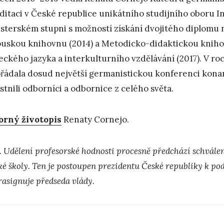
ditaci v České republice unikátního studijního oboru I
sterském stupni s možností získání dvojitého diplomu na
uskou knihovnu (2014) a Metodicko-didaktickou kniho
ckého jazyka a interkulturního vzdělávání (2017). V ro
řádala dosud největší germanistickou konferenci konan
stnili odborníci a odbornice z celého světa.
rný životopis
Renaty Cornejo.
. Udělení profesorské hodnosti procesně předchází schvále
ké školy. Ten je postoupen prezidentu České republiky k po
rasignuje předseda vlády.