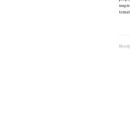
inspir
temat
tvořen
Nověj