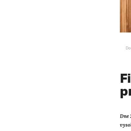
Do
F
p
Dne 
vyso