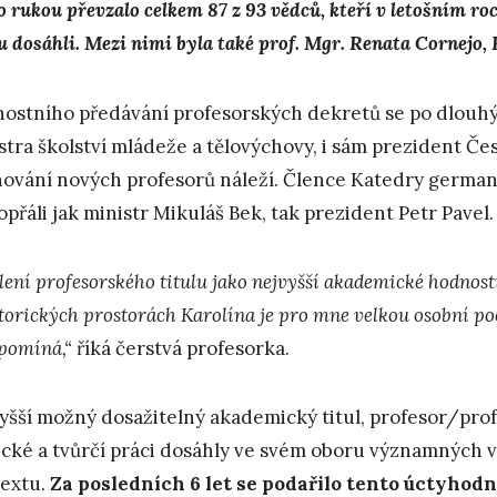
ho rukou převzalo celkem 87 z 93 vědců, kteří v letošním
lu dosáhli. Mezi nimi byla také prof. Mgr. Renata Cornejo, 
nostního předávání profesorských dekretů se po dlouhý
stra školství mládeže a tělovýchovy, i sám prezident Če
ování nových profesorů náleží. Člence Katedry germani
opřáli jak ministr Mikuláš Bek, tak prezident Petr Pavel.
lení profesorského titulu jako nejvyšší akademické hodnost
storických prostorách Karolína je pro mne velkou osobní p
pomíná,“
říká čerstvá profesorka.
yšší možný dosažitelný akademický titul, profesor/prof
cké a tvůrčí práci dosáhly ve svém oboru významných v
extu.
Za posledních 6 let se podařilo tento úctyhodný