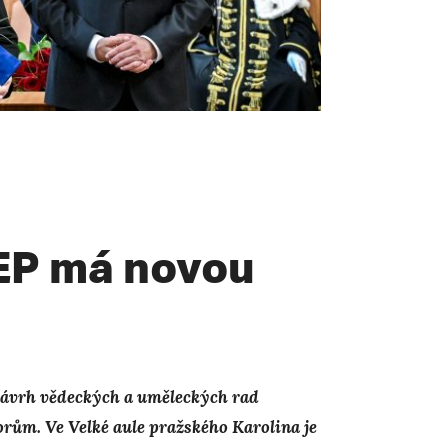
JEP má novou
 návrh vědeckých a uměleckých rad
rům. Ve Velké aule pražského Karolina je