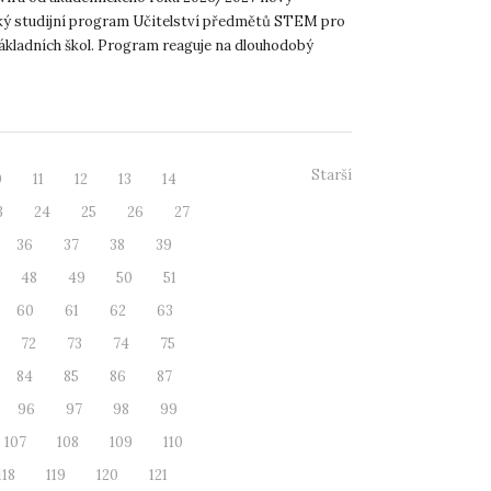
ý studijní program Učitelství předmětů STEM pro
základních škol. Program reaguje na dlouhodobý
kvalifikovaných u...
Starší
0
11
12
13
14
3
24
25
26
27
36
37
38
39
48
49
50
51
60
61
62
63
72
73
74
75
84
85
86
87
96
97
98
99
107
108
109
110
118
119
120
121