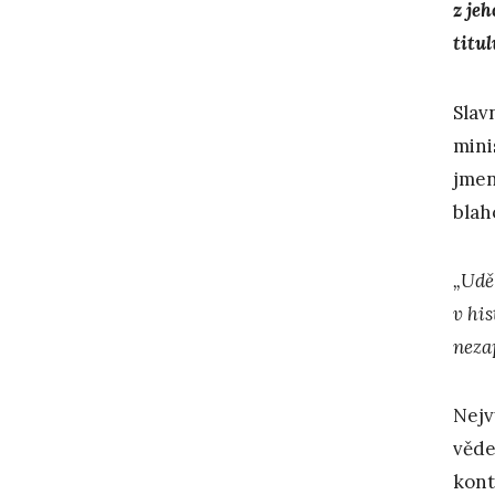
z je
titu
Slav
mini
jmen
blah
„Udě
v hi
neza
Nejv
věde
kont