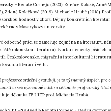
erzity
– Renatě Cornejo (2023), Zdeňce Kolské, Anně 
2), Zdeně Kolečkové (2019), Michaele Hrubé (2018). Prof.
esorskou hodnost v oboru Dějiny konkrétních literatur
cké rady Masarykovy univerzity.
vé odborné práci se zaměřuje zejména na literaturu něm
vláště rakouskou literaturu), tvorbu německy píšících a
tili Československo, migrační a interkulturní literatur
ntovanou literární vědu.
í profesorce srdečně gratuluji, je to významný úspěch pro c
anistika své významné místo a věřím, že profesorský titul n
uluje děkanka FF UJEP prof. Michaela Hrubá.
tech 2010–2019 vedla Renata Cornejo Katedru germanisti