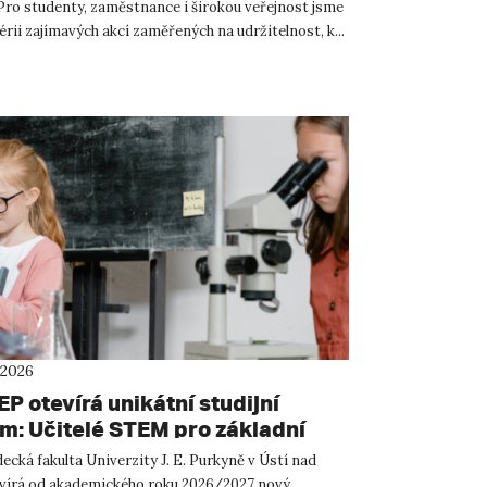
 Pro studenty, zaměstnance i širokou veřejnost jsme
sérii zajímavých akcí zaměřených na udržitelnost, k...
 2026
P otevírá unikátní studijní
m: Učitelé STEM pro základní
ískají aprobaci pro tři předměty
cká fakulta Univerzity J. E. Purkyně v Ústí nad
írá od akademického roku 2026/2027 nový