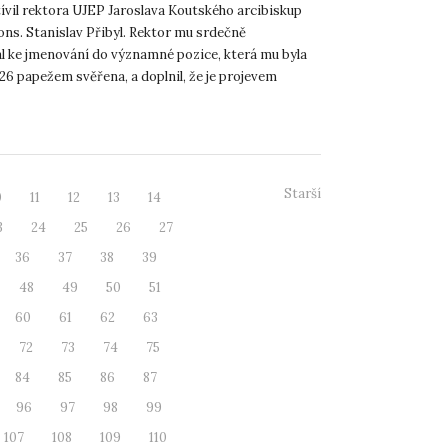
ívil rektora UJEP Jaroslava Koutského arcibiskup
ns. Stanislav Přibyl. Rektor mu srdečně
l ke jmenování do významné pozice, která mu byla
026 papežem svěřena, a doplnil, že je projevem
ho službu Církv...
Starší
0
11
12
13
14
3
24
25
26
27
36
37
38
39
48
49
50
51
60
61
62
63
72
73
74
75
84
85
86
87
96
97
98
99
107
108
109
110