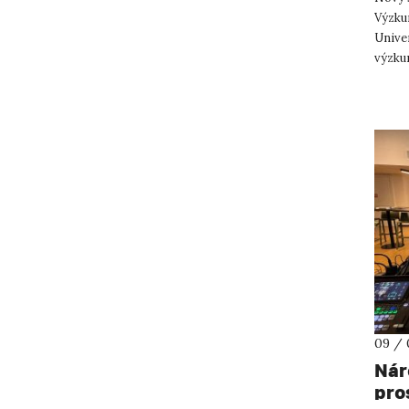
Výzku
Unive
výzku
na to,
09 / 
Nár
pro