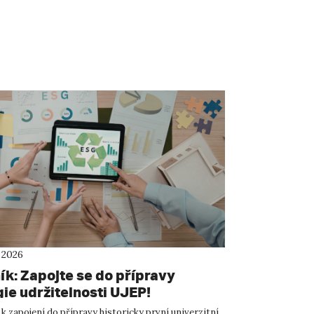
 2026
ík: Zapojte se do přípravy
ie udržitelnosti UJEP!
k zapojení do přípravy historicky první univerzitní