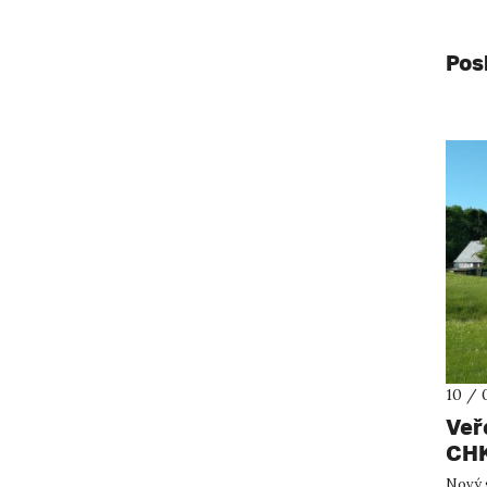
Pos
10 / 
Veř
CHK
uka
Nový 