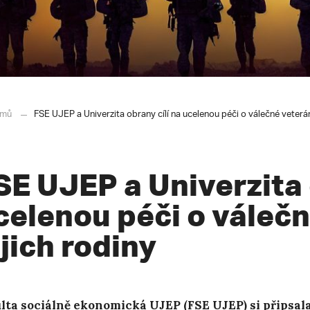
mů
FSE UJEP a Univerzita obrany cílí na ucelenou péči o válečné veterán
SE UJEP a Univerzita 
celenou péči o válečn
ejich rodiny
lta sociálně ekonomická UJEP (FSE UJEP) si připsala 