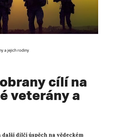
y a jejich rodiny
obrany cílí na
é veterány a
další dílčí ú
spěch na vědeckém