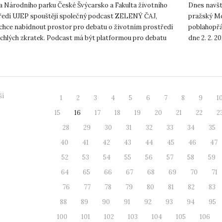
hce nabízet jednoduché odpovědi
a Národního parku České Švýcarsko a Fakulta životního
Dnes navšt
ředí UJEP spouštějí společný podcast ZELENÝ ČAJ,
pražský Mo
 chce nabídnout prostor pro debatu o životním prostředí
poblahopřá
ychlých zkratek. Podcast má být platformou pro debatu
dne 2. 2. 2
h pohledů na ...
důvěry v je
ší
1
2
3
4
5
6
7
8
9
1
15
16
17
18
19
20
21
22
2
28
29
30
31
32
33
34
35
40
41
42
43
44
45
46
47
52
53
54
55
56
57
58
59
64
65
66
67
68
69
70
71
76
77
78
79
80
81
82
83
88
89
90
91
92
93
94
95
100
101
102
103
104
105
106