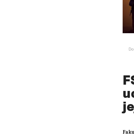
Do
F
u
j
Faku