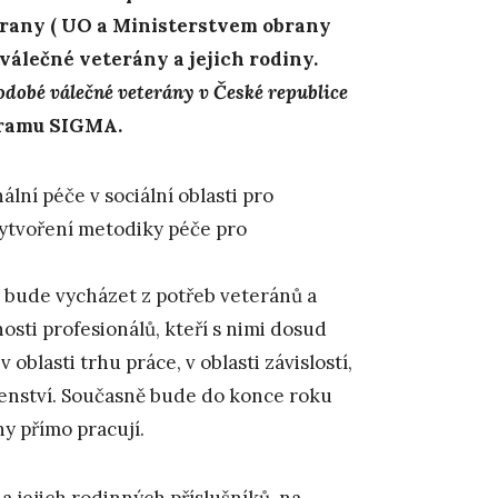
obrany ( UO a Ministerstvem obrany
válečné veterány a jejich rodiny.
dobé válečné veterány v České republice
gramu SIGMA.
lní péče v sociální oblasti pro
vytvoření metodiky péče pro
a bude vycházet z potřeb veteránů a
osti profesionálů, kteří s nimi dosud
 oblasti trhu práce, v oblasti závislostí,
enství. Současně bude do konce roku
y přímo pracují.
 jejich rodinných příslušníků, na