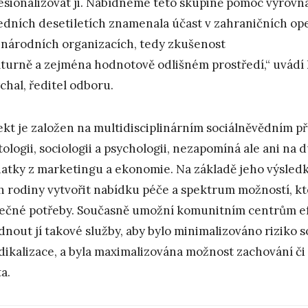
esionalizovat ji. Nabídneme této skupině pomoc vyrovnat
edních desetiletích znamenala účast v zahraničních op
národních organizacích, tedy zkušenost
lturně a zejména hodnotově odlišném prostředí,“ uvádí
chal, ředitel odboru.
ekt je založen na multidisciplinárním sociálněvědním př
tologii, sociologii a psychologii, nezapomíná ale ani na
atky z marketingu a ekonomie. Na základě jeho výsled
ch rodiny vytvořit nabídku péče a spektrum možností, k
ečné potřeby. Současně umožní komunitním centrům efe
dnout jí takové služby, aby bylo minimalizováno riziko 
adikalizace, a byla maximalizována možnost zachování či
a.