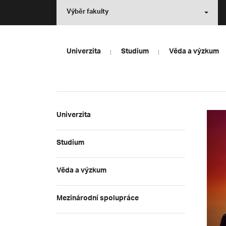
Výběr fakulty
Univerzita
Studium
Věda a výzkum
Univerzita
Studium
Věda a výzkum
Mezinárodní spolupráce