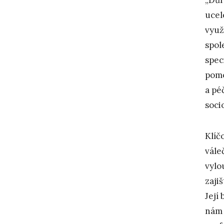
ucel
využ
spol
spec
pomo
a pé
soci
Klíč
vále
vylo
zaji
Její
nám 