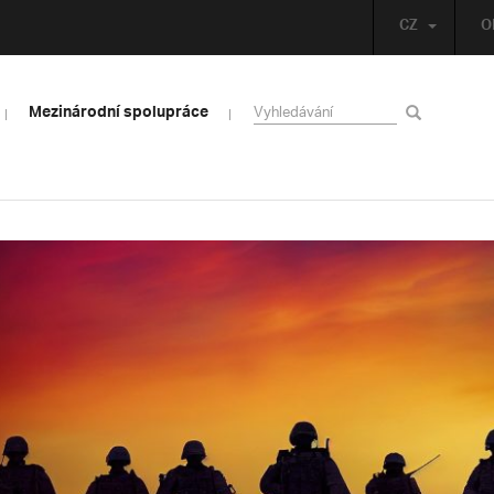
CZ
O
Mezinárodní spolupráce