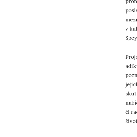
prof
posl
mezi
v ku
Spey
Proj
adik
pozn
jeji
skut
nabí
či r
život