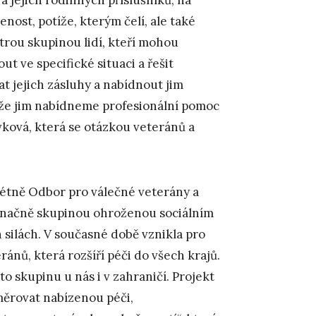
nost, potíže, kterým čelí, ale také
strou skupinou lidí, kteří mohou
 ve specifické situaci a řešit
t jejich zásluhy a nabídnout jim
, že jim nabídneme profesionální pomoc
ovková, která se otázkou veteránů a
rétně Odbor pro válečné veterány a
značně skupinou ohroženou sociálním
 silách. V současné době vznikla pro
ánů, která rozšíří péči do všech krajů.
o skupinu u nás i v zahraničí. Projekt
měrovat nabízenou péči,