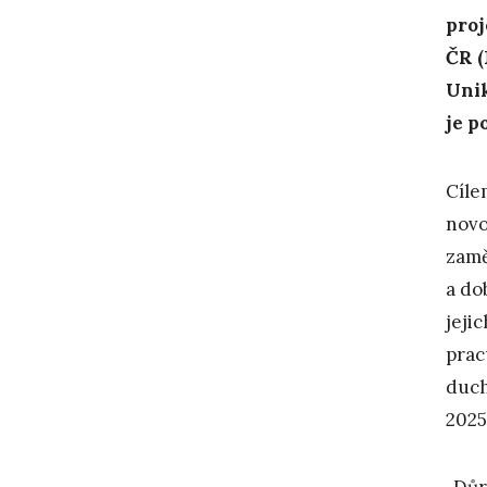
proj
ČR (
Unik
je p
Cíle
novo
zam
a do
jeji
prac
duch
2025
„Důr