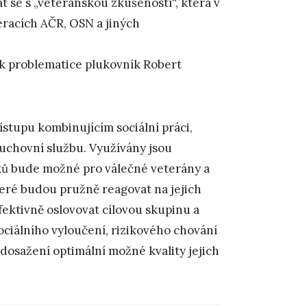
 se s „veteránskou zkušeností“, která v
eracích AČR, OSN a jiných
 k problematice plukovník Robert
ístupu kombinujícím sociální práci,
 duchovní službu. Využívány jsou
ků bude možné pro válečné veterány a
teré budou pružně reagovat na jejich
ktivně oslovovat cílovou skupinu a
sociálního vyloučení, rizikového chování
 dosažení optimální možné kvality jejich