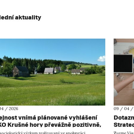
lední aktuality
04 / 2026
09 / 04 /
ejnost vnímá plánované vyhlášení
Dotazn
O Krušné hory převážně pozitivně,
Strateg
zuje nový výzkum
sociologický výzkum realizovaný ve spolupráci
Zveme Vás 