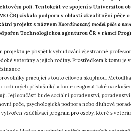
ektovém poli. Tentokrát ve spojení s Univerzitou 
MO ČR) získala podporu v oblasti zkvalitnění péče o 
átní projekt s názvem
Koordinovaný model péče o novo
odpořen Technologickou agenturou ČR v rámci Pro
m projektu je přispět k vybudování všestranné profesioná
dobé veterány a jejich rodiny. Prostředkem k tomu je 
ěstnance
brovolníky pracující s touto cílovou skupinou. Metodik
ch rodinných příslušníků a bude reagovat také na zkušen
ují. Její součástí bude sociální poradenství, poradenství v
ovní péče, psychologická podpora nebo dluhové porad
 vytvořen vzdělávací program pro osoby, které s veterán
az bude kladen na vnímání potřeb samotných veteránů a