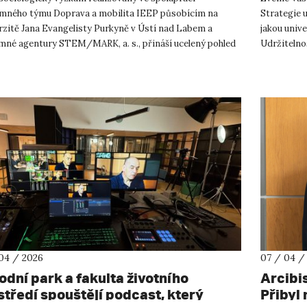
mného týmu Doprava a mobilita IEEP působícím na
Strategie u
rzitě Jana Evangelisty Purkyně v Ústí nad Labem a
jakou unive
mné agentury STEM/MARK, a. s., přináší ucelený pohled
Udržitelnos
 jak česká veřejnost vnímá p...
Váš pohle...
04 / 2026
07 / 04 /
odní park a fakulta životního
Arcibi
středí spouštějí podcast, který
Přibyl 