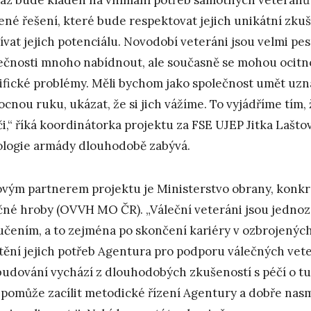
ené řešení, které bude respektovat jejich unikátní zkuše
ívat jejich potenciálu. Novodobí veteráni jsou velmi pe
ečnosti mnoho nabídnout, ale současně se mohou ocitnout
ifické problémy. Měli bychom jako společnost umět uzna
cnou ruku, ukázat, že si jich vážíme. To vyjádříme tím
či,“ říká koordinátorka projektu za FSE UJEP Jitka Lašt
ologie armády dlouhodobě zabývá.
ovým partnerem projektu je Ministerstvo obrany, konk
čné hroby (OVVH MO ČR). „Váleční veteráni jsou jedno
učením, a to zejména po skončení kariéry v ozbrojených
štění jejich potřeb Agentura pro podporu válečných veter
 budování vychází z dlouhodobých zkušeností s péčí o tut
pomůže zacílit metodické řízení Agentury a dobře nas