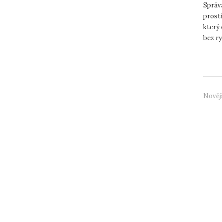
nec
Správ
prost
který
bez r
různýc
Nověj