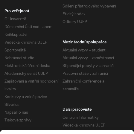
Sdílení přístrojového vybavení
Pro veřejnost
Etický kodex
O Univerzitě
Odbory UJEP
Dům umění Ústí nad Labem
Knihkupectví
Vědecká knihovna UJEP
Mezinárodní spolupráce
Sportoviště
Aktuální výzvy – studenti
Nahrávací studio
Aktuální výzvy – zaměstnanci
Elektronická úřední deska –
Stipendijní pobyty v zahraničí
Akademický senát UJEP
Pracovní stáže v zahraničí
Zajišťování a vnitřní hodnocení
Zahraniční konference a
kvality
semináře
Konkurzy a volné pozice
Silverius
Další pracoviště
Napsali o nás
Centrum Informatiky
Tiskové zprávy
Vědecká knihovna UJEP
Správa kolejí a menz