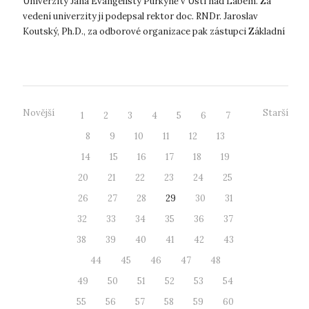
Univerzity Jana Evangelisty Purkyně v Ústí nad Labem. Za
vedení univerzity ji podepsal rektor doc. RNDr. Jaroslav
Koutský, Ph.D., za odborové organizace pak zástupci Základní
organizace VOS UJEP a...
Novější
Starší
1
2
3
4
5
6
7
8
9
10
11
12
13
14
15
16
17
18
19
20
21
22
23
24
25
26
27
28
29
30
31
32
33
34
35
36
37
38
39
40
41
42
43
44
45
46
47
48
49
50
51
52
53
54
55
56
57
58
59
60