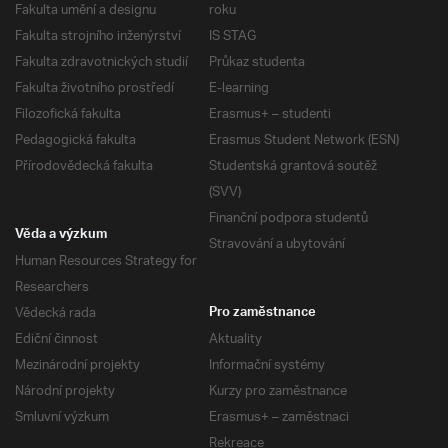
Fakulta umění a designu
roku
Fakulta strojního inženýrství
IS STAG
Fakulta zdravotnických studií
Průkaz studenta
Fakulta životního prostředí
E-learning
Filozofická fakulta
Erasmus+ – studenti
Pedagogická fakulta
Erasmus Student Network (ESN)
Přírodovědecká fakulta
Studentská grantová soutěž
(SVV)
Finanční podpora studentů
Věda a výzkum
Stravování a ubytování
Human Resources Strategy for
Researchers
Vědecká rada
Pro zaměstnance
Ediční činnost
Aktuality
Mezinárodní projekty
Informační systémy
Národní projekty
Kurzy pro zaměstnance
Smluvní výzkum
Erasmus+ – zaměstnaci
Rekreace