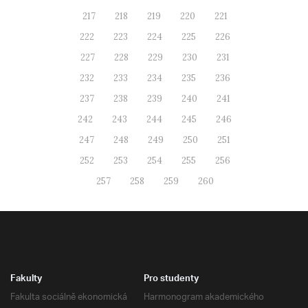
217
218
219
220
221
222
223
224
225
226
227
228
229
230
231
232
233
234
235
236
237
238
239
240
241
242
243
244
245
246
247
248
249
250
251
252
253
254
255
256
257
258
259
260
Fakulty
Pro studenty
Fakulta sociálně ekonomická
Harmonogram akademického