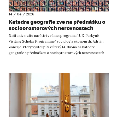
14 / 04 / 2026
Katedra geografie zve na přednášku o
socioprostorových nerovnostech
způsobených školskou politikou
Naši univerzitu navštíví v rámci programu “J. E. Purkyně
Visiting Scholar Programme” sociolog a ekonom dr. Adrián
Zancajo, který vystoupí v v úterý 14. dubna na katedře
geografie s přednáškou o socioprostorových nerovnostech
způsobených školskou politi...