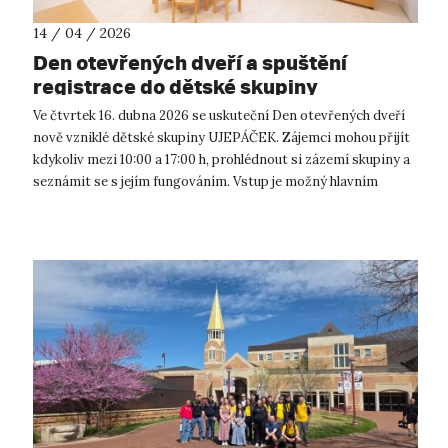
14 / 04 / 2026
Den otevřených dveří a spuštění
registrace do dětské skupiny
UJEPÁČEK
Ve čtvrtek 16. dubna 2026 se uskuteční Den otevřených dveří
nově vzniklé dětské skupiny UJEPÁČEK. Zájemci mohou přijít
kdykoliv mezi 10:00 a 17:00 h, prohlédnout si zázemí skupiny a
seznámit se s jejím fungováním. Vstup je možný hlavním
vchodem z uli...