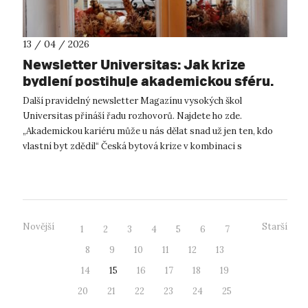
13 / 04 / 2026
Newsletter Universitas: Jak krize
bydlení postihuje akademickou sféru.
Duben, měsíc občanské vědy. AI v roli
Další pravidelný newsletter Magazínu vysokých škol
hodnotitele
Universitas přináší řadu rozhovorů. Najdete ho zde.
„Akademickou kariéru může u nás dělat snad už jen ten, kdo
vlastní byt zdědil“ Česká bytová krize v kombinaci s
nedostatečnou státní podporou vys...
Novější
Starší
1
2
3
4
5
6
7
8
9
10
11
12
13
14
15
16
17
18
19
20
21
22
23
24
25