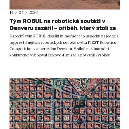
14 / 04 / 2026
Tým ROBUL na robotické soutěži v
Denveru zazářil – příběh, který stojí za
vyprávění
Ústecký tým ROBUL dosáhl mimořádného úspěchu na jedné z
nejprestižnějších robotických soutěží světa FIRST Robotics
Competition v americkém Denveru. V silné mezinárodní
konkurenci vybojoval celkové 4. místo a potvrdil vysokou
úroveň technického talentu ...