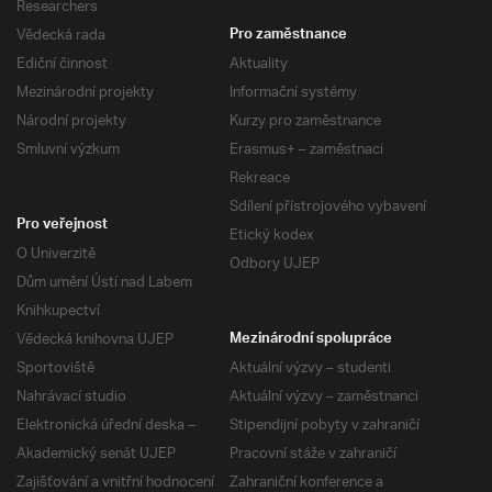
Researchers
Vědecká rada
Pro zaměstnance
Ediční činnost
Aktuality
Mezinárodní projekty
Informační systémy
Národní projekty
Kurzy pro zaměstnance
Smluvní výzkum
Erasmus+ – zaměstnaci
Rekreace
Sdílení přístrojového vybavení
Pro veřejnost
Etický kodex
O Univerzitě
Odbory UJEP
Dům umění Ústí nad Labem
Knihkupectví
Vědecká knihovna UJEP
Mezinárodní spolupráce
Sportoviště
Aktuální výzvy – studenti
Nahrávací studio
Aktuální výzvy – zaměstnanci
Elektronická úřední deska –
Stipendijní pobyty v zahraničí
Akademický senát UJEP
Pracovní stáže v zahraničí
Zajišťování a vnitřní hodnocení
Zahraniční konference a