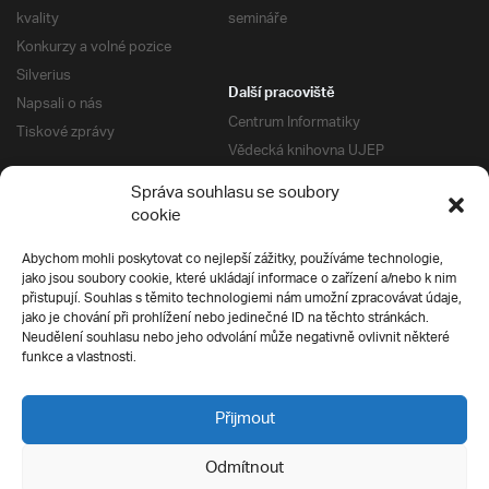
kvality
semináře
Konkurzy a volné pozice
Silverius
Další pracoviště
Napsali o nás
Centrum Informatiky
Tiskové zprávy
Vědecká knihovna UJEP
Správa kolejí a menz
Správa souhlasu se soubory
Univerzitní centrum podpory
Pro absolventy
cookie
Klub absolventů
Abychom mohli poskytovat co nejlepší zážitky, používáme technologie,
Silverius
jako jsou soubory cookie, které ukládají informace o zařízení a/nebo k nim
Pro uchazeče
přistupují. Souhlas s těmito technologiemi nám umožní zpracovávat údaje,
Přijímací řízení
jako je chování při prohlížení nebo jedinečné ID na těchto stránkách.
Neudělení souhlasu nebo jeho odvolání může negativně ovlivnit některé
E-prihlaska
Ochrana soukromí
funkce a vlastnosti.
Podmínky přijímacího řízení
Přípravné kurzy
Přijmout
Odmítnout