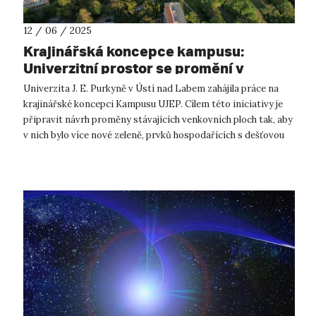
12 / 06 / 2025
Krajinářská koncepce kampusu:
Univerzitní prostor se promění v
udržitelné místo
Univerzita J. E. Purkyně v Ústí nad Labem zahájila práce na
krajinářské koncepci Kampusu UJEP. Cílem této iniciativy je
připravit návrh proměny stávajících venkovních ploch tak, aby
v nich bylo více nové zeleně, prvků hospodařících s dešťovou
vodou a n...