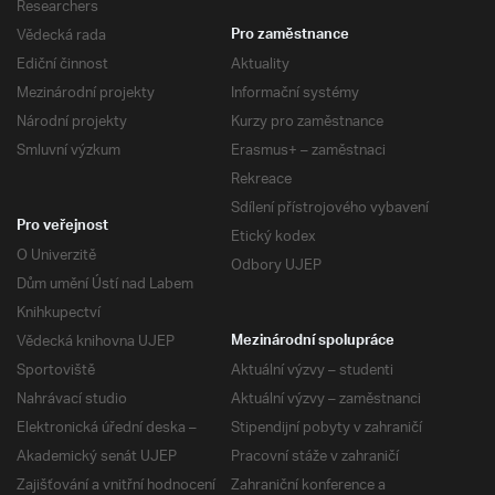
Researchers
Vědecká rada
Pro zaměstnance
Ediční činnost
Aktuality
Mezinárodní projekty
Informační systémy
Národní projekty
Kurzy pro zaměstnance
Smluvní výzkum
Erasmus+ – zaměstnaci
Rekreace
Sdílení přístrojového vybavení
Pro veřejnost
Etický kodex
O Univerzitě
Odbory UJEP
Dům umění Ústí nad Labem
Knihkupectví
Vědecká knihovna UJEP
Mezinárodní spolupráce
Sportoviště
Aktuální výzvy – studenti
Nahrávací studio
Aktuální výzvy – zaměstnanci
Elektronická úřední deska –
Stipendijní pobyty v zahraničí
Akademický senát UJEP
Pracovní stáže v zahraničí
Zajišťování a vnitřní hodnocení
Zahraniční konference a