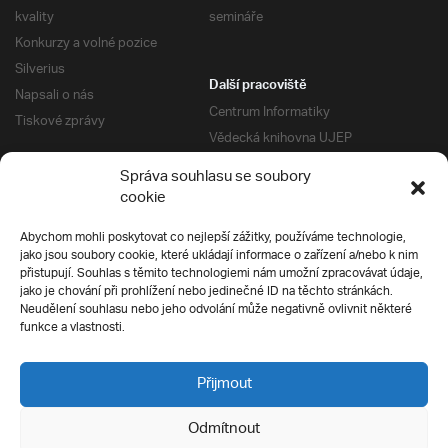
kvality
semináře
Konkurzy a volné pozice
Silverius
Další pracoviště
Napsali o nás
Centrum Informatiky
Tiskové zprávy
Vědecká knihovna UJEP
Správa kolejí a menz
Správa souhlasu se soubory
Univerzitní centrum podpory
Pro absolventy
cookie
Klub absolventů
Abychom mohli poskytovat co nejlepší zážitky, používáme technologie,
Silverius
jako jsou soubory cookie, které ukládají informace o zařízení a/nebo k nim
Pro uchazeče
přistupují. Souhlas s těmito technologiemi nám umožní zpracovávat údaje,
Přijímací řízení
jako je chování při prohlížení nebo jedinečné ID na těchto stránkách.
Neudělení souhlasu nebo jeho odvolání může negativně ovlivnit některé
E-prihlaska
Ochrana soukromí
funkce a vlastnosti.
Podmínky přijímacího řízení
Přípravné kurzy
Přijmout
Odmítnout