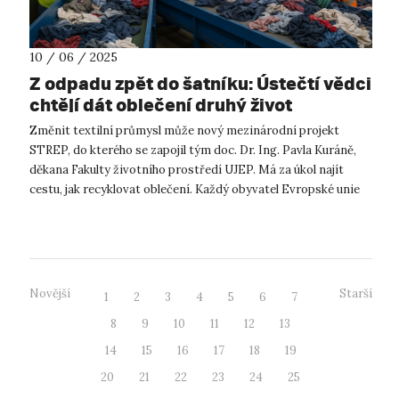
10 / 06 / 2025
Z odpadu zpět do šatníku: Ústečtí vědci
chtějí dát oblečení druhý život
Změnit textilní průmysl může nový mezinárodní projekt
STREP, do kterého se zapojil tým doc. Dr. Ing. Pavla Kuráně,
děkana Fakulty životního prostředí UJEP. Má za úkol najít
cestu, jak recyklovat oblečení. Každý obyvatel Evropské unie
v průměru vyho...
Novější
Starší
1
2
3
4
5
6
7
8
9
10
11
12
13
14
15
16
17
18
19
20
21
22
23
24
25