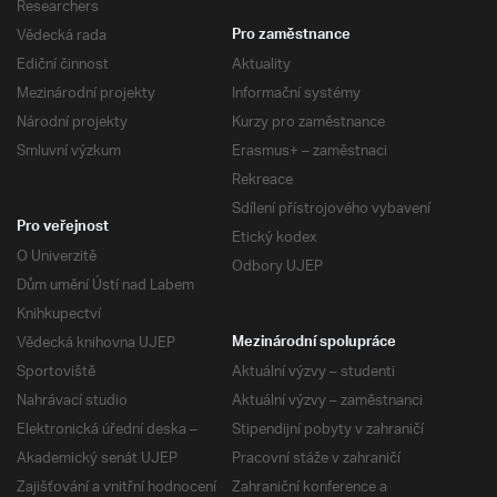
Researchers
Vědecká rada
Pro zaměstnance
Ediční činnost
Aktuality
Mezinárodní projekty
Informační systémy
Národní projekty
Kurzy pro zaměstnance
Smluvní výzkum
Erasmus+ – zaměstnaci
Rekreace
Sdílení přístrojového vybavení
Pro veřejnost
Etický kodex
O Univerzitě
Odbory UJEP
Dům umění Ústí nad Labem
Knihkupectví
Vědecká knihovna UJEP
Mezinárodní spolupráce
Sportoviště
Aktuální výzvy – studenti
Nahrávací studio
Aktuální výzvy – zaměstnanci
Elektronická úřední deska –
Stipendijní pobyty v zahraničí
Akademický senát UJEP
Pracovní stáže v zahraničí
Zajišťování a vnitřní hodnocení
Zahraniční konference a