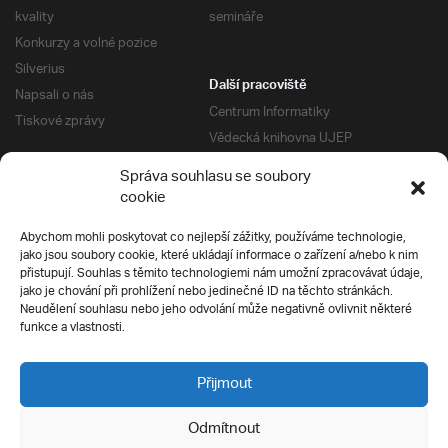
kvality
semináře
Konkurzy a volné pozice
Silverius
Další pracoviště
Napsali o nás
Centrum Informatiky
Tiskové zprávy
Vědecká knihovna UJEP
Správa kolejí a menz
Správa souhlasu se soubory
Univerzitní centrum podpory
Pro absolventy
cookie
Klub absolventů
Abychom mohli poskytovat co nejlepší zážitky, používáme technologie,
Silverius
jako jsou soubory cookie, které ukládají informace o zařízení a/nebo k nim
Pro uchazeče
přistupují. Souhlas s těmito technologiemi nám umožní zpracovávat údaje,
Přijímací řízení
jako je chování při prohlížení nebo jedinečné ID na těchto stránkách.
Neudělení souhlasu nebo jeho odvolání může negativně ovlivnit některé
E-prihlaska
Ochrana soukromí
funkce a vlastnosti.
Podmínky přijímacího řízení
Přípravné kurzy
Přijmout
Odmítnout