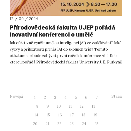
12 / 09 / 2024
Přírodovědecká fakulta UJEP pořádá
inovativní konferenci o umělé
inteligenci ve vzdělávání
Jak efektivně využít umělou inteligenci (AI) ve vzdělávání? Jaké
výzvy a příležitosti přináší AI do školních tříd? Těmito
otázkami se bude zabývat první ročník konference AI 4 Edu,
kterou pořádá Přírodovědecká fakulta Univerzity J. E. Purkyně
v Ústí na...
Novější
Starší
1
2
3
4
5
6
7
8
9
10
11
12
13
14
15
16
17
18
19
20
21
22
23
24
25