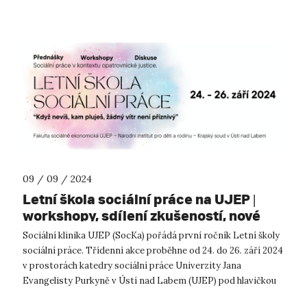
09 / 09 / 2024
Letní škola sociální práce na UJEP |
workshopy, sdílení zkušeností, nové
kontakty v sociálních oblastech
Sociální klinika UJEP (SocKa) pořádá první ročník Letní školy
sociální práce. Třídenní akce proběhne od 24. do 26. září 2024
v prostorách katedry sociální práce Univerzity Jana
Evangelisty Purkyně v Ústí nad Labem (UJEP) pod hlavičkou
Fakulty sociálně ...