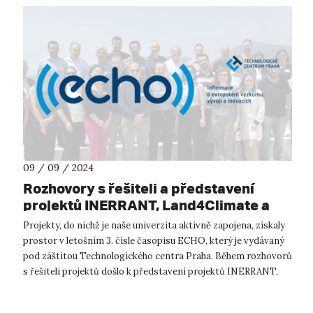
09 / 09 / 2024
Rozhovory s řešiteli a představení
projektů INERRANT, Land4Climate a
SpongeBoost v hlavní roli posledního
Projekty, do nichž je naše univerzita aktivně zapojena, získaly
vydání časopisu ECHO
prostor v letošním 3. čísle časopisu ECHO, který je vydávaný
pod záštitou Technologického centra Praha. Během rozhovorů
s řešiteli projektů došlo k představení projektů INERRANT,
Land4Clim...