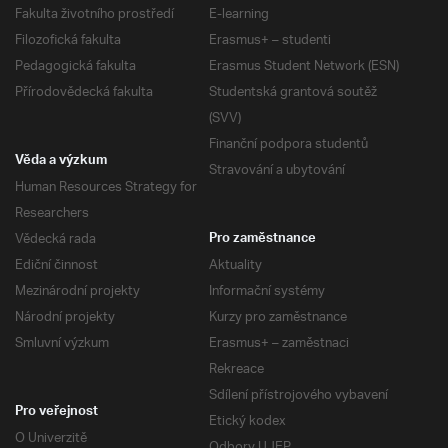
Fakulta životního prostředí
E-learning
Filozofická fakulta
Erasmus+ – studenti
Pedagogická fakulta
Erasmus Student Network (ESN)
Přírodovědecká fakulta
Studentská grantová soutěž
(SVV)
Finanční podpora studentů
Věda a výzkum
Stravování a ubytování
Human Resources Strategy for
Researchers
Vědecká rada
Pro zaměstnance
Ediční činnost
Aktuality
Mezinárodní projekty
Informační systémy
Národní projekty
Kurzy pro zaměstnance
Smluvní výzkum
Erasmus+ – zaměstnaci
Rekreace
Sdílení přístrojového vybavení
Pro veřejnost
Etický kodex
O Univerzitě
Odbory UJEP