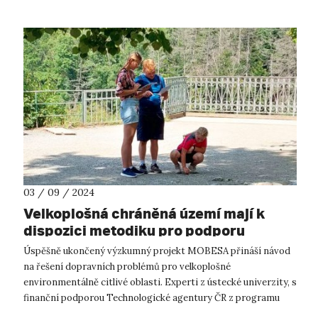
03 / 09 / 2024
Velkoplošná chráněná území mají k
dispozici metodiku pro podporu
udržitelného rozvoje mobility
Úspěšně ukončený výzkumný projekt MOBESA přináší návod
na řešení dopravních problémů pro velkoplošné
environmentálně citlivé oblasti. Experti z ústecké univerzity, s
finanční podporou Technologické agentury ČR z programu
Doprava 2020+, opět předkládají...