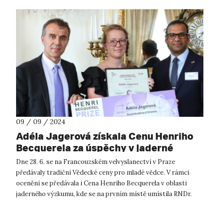
09 / 09 / 2024
Adéla Jagerová získala Cenu Henriho
Becquerela za úspěchy v jaderné
fyzice
Dne 28. 6. se na Francouzském velvyslanectví v Praze
předávaly tradiční Vědecké ceny pro mladé vědce. V rámci
ocenění se předávala i Cena Henriho Becquerela v oblasti
jaderného výzkumu, kde se na prvním místě umístila RNDr.
Adéla Jagerová. Ph.D. se svo...