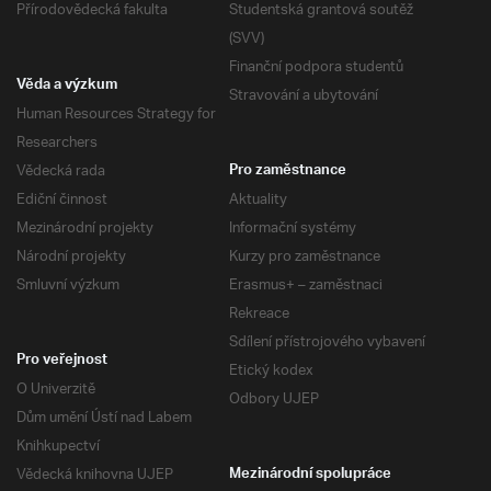
Přírodovědecká fakulta
Studentská grantová soutěž
(SVV)
Finanční podpora studentů
Věda a výzkum
Stravování a ubytování
Human Resources Strategy for
Researchers
Vědecká rada
Pro zaměstnance
Ediční činnost
Aktuality
Mezinárodní projekty
Informační systémy
Národní projekty
Kurzy pro zaměstnance
Smluvní výzkum
Erasmus+ – zaměstnaci
Rekreace
Sdílení přístrojového vybavení
Pro veřejnost
Etický kodex
O Univerzitě
Odbory UJEP
Dům umění Ústí nad Labem
Knihkupectví
Vědecká knihovna UJEP
Mezinárodní spolupráce