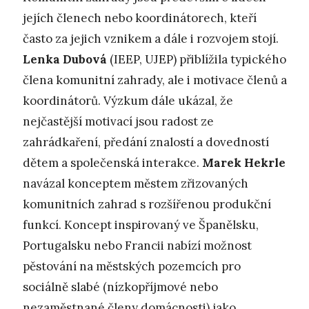
jejích členech nebo koordinátorech, kteří
často za jejich vznikem a dále i rozvojem stojí.
Lenka Dubová
(IEEP, UJEP) přiblížila typického
člena komunitní zahrady, ale i motivace členů a
koordinátorů. Výzkum dále ukázal, že
nejčastější motivací jsou radost ze
zahrádkaření, předání znalostí a dovedností
dětem a společenská interakce.
Marek Hekrle
navázal konceptem městem zřizovaných
komunitních zahrad s rozšířenou produkční
funkcí. Koncept inspirovaný ve Španělsku,
Portugalsku nebo Francii nabízí možnost
pěstování na městských pozemcích pro
sociálně slabé (nízkopříjmové nebo
nezaměstnané členy domácnosti) jako