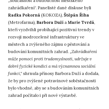
„Současnost a budoucnost městského
zahrádkaření“. Panelisté dané diskuse byli
Radka Pokorná
(KOKOZA),
Štěpán Říha
(Metrofarma),
Barbora Duží
a
Marie Tvrdá
,
kteří vyzdvihli probíhající pozitivní trendy v
rozvoji modrozelené infrastruktury ve
městech a zvýšeného zájmu o pěstování a
budování komunitních zahrad.
„Zahrádkaření
může pomoci proti trudomyslnosti, udržuje v
dobré fyzické kondici a má významnou sociální
funkci,“
shrnula přínosy Barbora Duží a dodala,
že by pro zvýšené potravinové soběstačnosti
bylo vhodné, aby se s budováním komunitních
zahrad počítalo i při nové výstavbě.