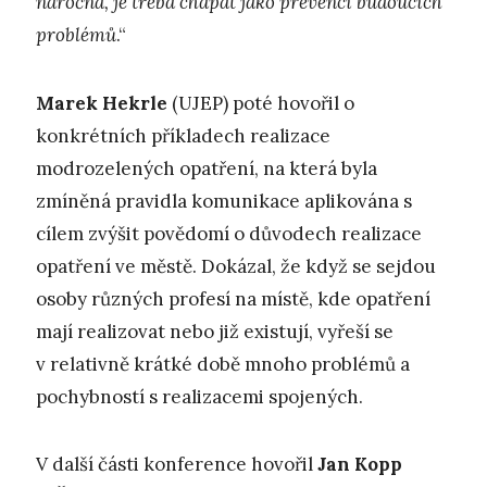
náročná, je třeba chápat jako prevenci budoucích
problémů
.“
Marek Hekrle
(UJEP) poté hovořil o
konkrétních příkladech realizace
modrozelených opatření, na která byla
zmíněná pravidla komunikace aplikována s
cílem zvýšit povědomí o důvodech realizace
opatření ve městě. Dokázal, že když se sejdou
osoby různých profesí na místě, kde opatření
mají realizovat nebo již existují, vyřeší se
v relativně krátké době mnoho problémů a
pochybností s realizacemi spojených.
V další části konference hovořil
Jan Kopp