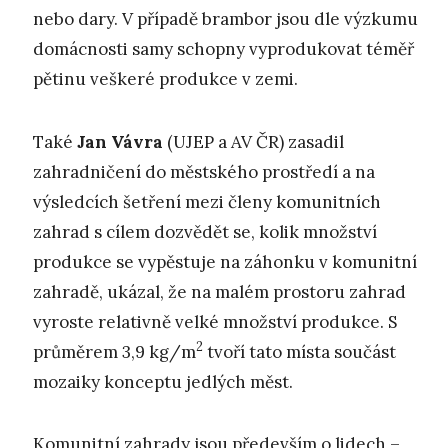
nebo dary. V případě brambor jsou dle výzkumu
domácnosti samy schopny vyprodukovat téměř
pětinu veškeré produkce v zemi.
Také
Jan Vávra
(UJEP a AV ČR) zasadil
zahradničení do městského prostředí a na
výsledcích šetření mezi členy komunitních
zahrad s cílem dozvědět se, kolik množství
produkce se vypěstuje na záhonku v komunitní
zahradě, ukázal, že na malém prostoru zahrad
vyroste relativně velké množství produkce. S
2
průměrem 3,9 kg/m
tvoří tato místa součást
mozaiky konceptu jedlých měst.
Komunitní zahrady jsou především o lidech –