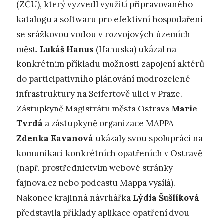
(ZČU), který vyzvedl využití připravovaného
katalogu a softwaru pro efektivní hospodaření
se srážkovou vodou v rozvojových územích
měst.
Lukáš Hanus
(Hanuska) ukázal na
konkrétním příkladu možnosti zapojení aktérů
do participativního plánování modrozelené
infrastruktury na Seifertově ulici v Praze.
Zástupkyně Magistrátu města Ostrava
Marie
Tvrdá
a zástupkyně organizace MAPPA
Zdenka Kavanová
ukázaly svou spolupráci na
komunikaci konkrétních opatřeních v Ostravě
(např. prostřednictvím webové stránky
fajnova.cz nebo podcastu Mappa vysílá).
Nakonec krajinná návrhářka
Lýdia Šušlíková
představila příklady aplikace opatření dvou