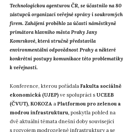
Technologickou agenturou ČR, se účastnilo na 80
zástupců organizací veřejné správy i soukromých
firem. Zahájení proběhlo za účasti náměstkyně
primátora hlavního města Prahy Jany
Komrskové, která stručně představila
environmentální odpovědnost Prahy a některé
konkrétní postupy komunikace této problematiky
k veřejnosti.
Konference, kterou pořádala
Fakulta sociálně
ekonomická
(UJEP)
ve spolupráci s
UCEEB
(ČVUT), KOKOZA
a
Platformou pro zelenou a
modrou infrastrukturu,
poskytla pohled na
dvě aktuální témata dnešní doby související
s rozvojem modrozelené infrastruktury a se