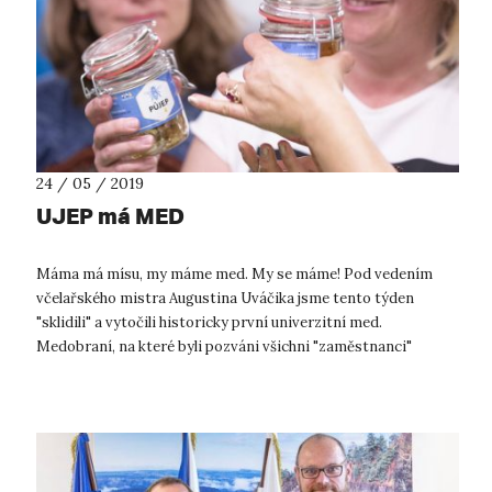
24 / 05 / 2019
UJEP má MED
Máma má mísu, my máme med. My se máme! Pod vedením
včelařského mistra Augustina Uváčika jsme tento týden
"sklidili" a vytočili historicky první univerzitní med.
Medobraní, na které byli pozváni všichni "zaměstnanci"
univerzity, se (čestně, bez přehá...