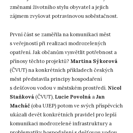
změnami životního stylu obyvatel a jejich
zájmem zvyšovat potravinovou soběstačnost.
První část se zaměřila na komunikaci měst
s veřejností při realizaci modrozelených
opatření. Jak občanům vysvětlit potřebnost a
přínosy těchto projektů?
Martina Sýkorová
(ČVUT) na konkrétních příkladech českých
měst představila principy hospodaření
s dešťovou vodou v městském prostředí.
Nicol
Staňková
(ČVUT),
Lucie Povolná
a
Jan
Macháč
(oba UJEP) potom ve svých příspěvcích
ukázali devět konkrétních pravidel pro lepší
komunikaci modrozelené infrastruktury a
problematiky hospodaření s dešťovou vodou,