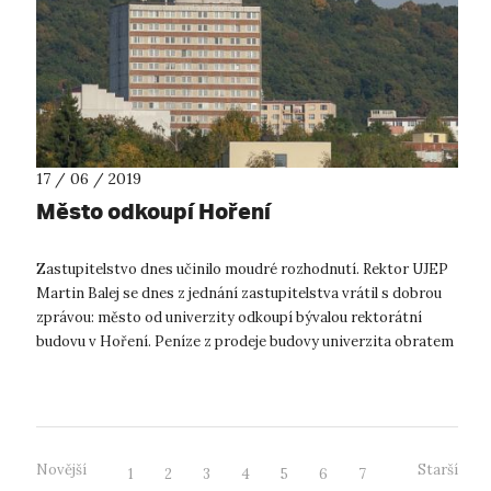
17 / 06 / 2019
Město odkoupí Hoření
Zastupitelstvo dnes učinilo moudré rozhodnutí. Rektor UJEP
Martin Balej se dnes z jednání zastupitelstva vrátil s dobrou
zprávou: město od univerzity odkoupí bývalou rektorátní
budovu v Hoření. Peníze z prodeje budovy univerzita obratem
investuje do p...
Novější
Starší
1
2
3
4
5
6
7