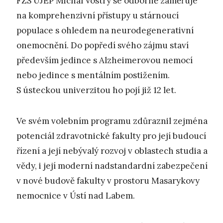
FZS UJEP Michal Vostrý se odborně zaměřuje
na komprehenzivní přístupy u stárnoucí
populace s ohledem na neurodegenerativní
onemocnění. Do popředí svého zájmu staví
především jedince s Alzheimerovou nemocí
nebo jedince s mentálním postižením.
S ústeckou univerzitou ho pojí již 12 let.
Ve svém volebním programu zdůraznil zejména
potenciál zdravotnické fakulty pro její budoucí
řízení a její nebývalý rozvoj v oblastech studia a
vědy, i její moderní nadstandardní zabezpečení
v nové budově fakulty v prostoru Masarykovy
nemocnice v Ústí nad Labem.