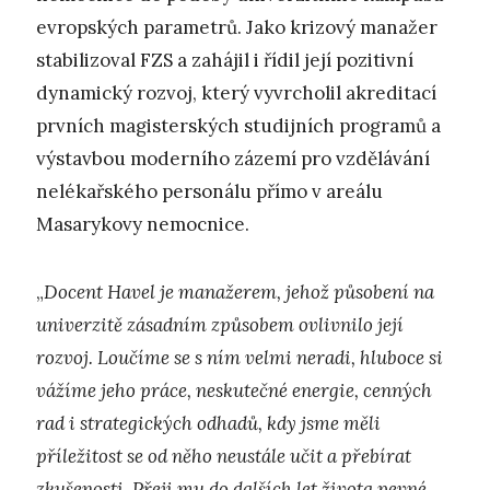
evropských parametrů. Jako krizový manažer
stabilizoval FZS a zahájil i řídil její pozitivní
dynamický rozvoj, který vyvrcholil akreditací
prvních magisterských studijních programů a
výstavbou moderního zázemí pro vzdělávání
nelékařského personálu přímo v areálu
Masarykovy nemocnice.
„
Docent Havel je manažerem, jehož působení na
univerzitě zásadním způsobem ovlivnilo její
rozvoj. Loučíme se s ním velmi neradi, hluboce si
vážíme jeho práce, neskutečné energie, cenných
rad i strategických odhadů, kdy jsme měli
příležitost se od něho neustále učit a přebírat
zkušenosti. Přeji mu do dalších let života pevné