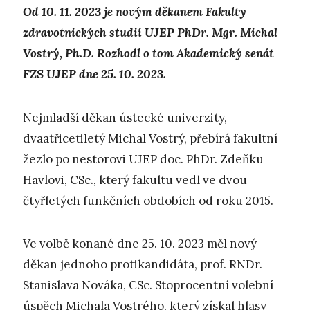
Od 10. 11. 2023 je novým děkanem Fakulty
zdravotnických studií UJEP PhDr. Mgr. Michal
Vostrý, Ph.D. Rozhodl o tom Akademický senát
FZS UJEP dne 25. 10. 2023.
Nejmladší děkan ústecké univerzity,
dvaatřicetiletý Michal Vostrý, přebírá fakultní
žezlo po nestorovi UJEP doc. PhDr. Zdeňku
Havlovi, CSc., který fakultu vedl ve dvou
čtyřletých funkčních obdobích od roku 2015.
Ve volbě konané dne 25. 10. 2023 měl nový
děkan jednoho protikandidáta, prof. RNDr.
Stanislava Nováka, CSc. Stoprocentní volební
úspěch Michala Vostrého, který získal hlasy