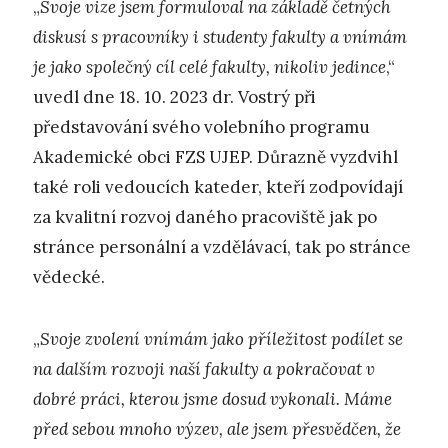
„
Svoje vize jsem formuloval na základě četných
diskusí s pracovníky i studenty fakulty a vnímám
je jako společný cíl celé fakulty, nikoliv jedince
,“
uvedl dne 18. 10. 2023 dr. Vostrý při
představování svého volebního programu
Akademické obci FZS UJEP. Důrazně vyzdvihl
také roli vedoucích kateder, kteří zodpovídají
za kvalitní rozvoj daného pracoviště jak po
stránce personální a vzdělávací, tak po stránce
vědecké.
„
Svoje zvolení vnímám jako příležitost podílet se
na dalším rozvoji naší fakulty a pokračovat v
dobré práci, kterou jsme dosud vykonali. Máme
před sebou mnoho výzev, ale jsem přesvědčen, že