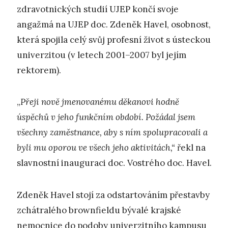
zdravotnických studií UJEP končí svoje
angažmá na UJEP doc. Zdeněk Havel, osobnost,
která spojila celý svůj profesní život s ústeckou
univerzitou (v letech 2001–2007 byl jejím
rektorem).
„
Přeji nově jmenovanému děkanovi hodně
úspěchů v jeho funkčním období. Požádal jsem
všechny zaměstnance, aby s ním spolupracovali a
byli mu oporou ve všech jeho aktivitách,“
řekl na
slavnostní inauguraci doc. Vostrého doc. Havel.
Zdeněk Havel stojí za odstartováním přestavby
zchátralého brownfieldu bývalé krajské
nemocnice do podoby univerzitního kampusu