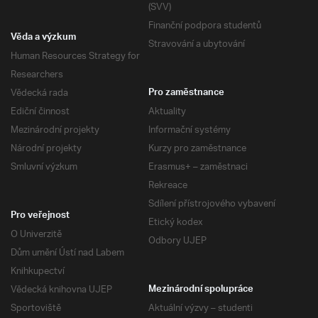
(SVV)
Finanční podpora studentů
Věda a výzkum
Stravování a ubytování
Human Resources Strategy for
Researchers
Vědecká rada
Pro zaměstnance
Ediční činnost
Aktuality
Mezinárodní projekty
Informační systémy
Národní projekty
Kurzy pro zaměstnance
Smluvní výzkum
Erasmus+ – zaměstnaci
Rekreace
Sdílení přístrojového vybavení
Pro veřejnost
Etický kodex
O Univerzitě
Odbory UJEP
Dům umění Ústí nad Labem
Knihkupectví
Vědecká knihovna UJEP
Mezinárodní spolupráce
Sportoviště
Aktuální výzvy – studenti