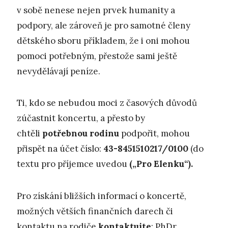
v sobě nenese nejen prvek humanity a
podpory, ale zároveň je pro samotné členy
dětského sboru příkladem, že i oni mohou
pomoci potřebným, přestože sami ještě
nevydělávají peníze.
Ti, kdo se nebudou moci z časových důvodů
zúčastnit koncertu, a přesto by
chtěli
potřebnou rodinu
podpořit, mohou
přispět na účet číslo:
43-8451510217/0100
(do
textu pro příjemce uvedou
(„Pro Elenku“).
Pro získání bližších informací o koncertě,
možných větších finančních darech či
kontaktu na rodiče
kontaktujte
: PhDr.