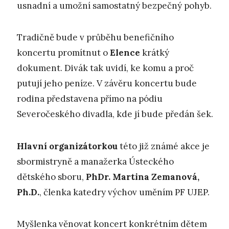
usnadní a umožní samostatný bezpečný pohyb.
Tradičně bude v průběhu benefičního
koncertu promítnut o
Elence
krátký
dokument. Divák tak uvidí, ke komu a proč
putují jeho peníze. V závěru koncertu bude
rodina představena přímo na pódiu
Severočeského divadla, kde jí bude předán šek.
Hlavní organizátorkou
této již známé akce je
sbormistryně a manažerka Ústeckého
dětského sboru,
PhDr. Martina Zemanová,
Ph.D.
, členka katedry výchov uměním PF UJEP.
Myšlenka věnovat koncert konkrétním dětem