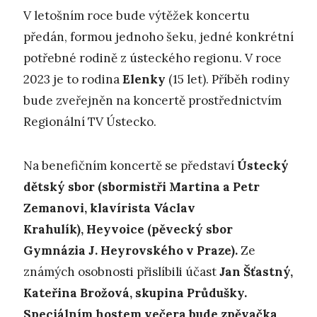
V letošním roce bude výtěžek koncertu
předán, formou jednoho šeku, jedné konkrétní
potřebné rodině z ústeckého regionu. V roce
2023 je to rodina
Elenky
(15 let). Příběh rodiny
bude zveřejněn na koncertě prostřednictvím
Regionální TV Ústecko.
Na benefičním koncertě se představí
Ústecký
dětský sbor (sbormistři Martina a Petr
Zemanovi, klavírista Václav
Krahulík), Heyvoice (pěvecký sbor
Gymnázia J. Heyrovského v Praze).
Ze
známých osobnosti přislíbili účast
Jan Šťastný,
Kateřina Brožová, skupina Průdušky.
Speciálním hostem večera bude zpěvačka