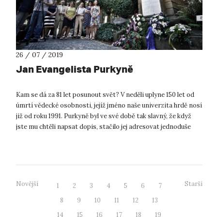
26 / 07 / 2019
Jan Evangelista Purkyně
Kam se dá za 81 let posunout svět? V neděli uplyne 150 let od
úmrtí vědecké osobnosti, jejíž jméno naše univerzita hrdě nosí
již od roku 1991. Purkyně byl ve své době tak slavný, že když
jste mu chtěli napsat dopis, stačilo jej adresovat jednoduše
"Pu...
Novější
Starší
1
2
3
4
5
6
7
8
9
10
11
12
13
14
15
16
17
18
19