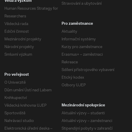
Věda a výzkum
Stravování a ubytování
Human Resources Strategy for
Researchers
Vědecká rada
Pro zaměstnance
Ediční činnost
Aktuality
Mezinárodní projekty
Informační systémy
Národní projekty
Kurzy pro zaměstnance
Smluvní výzkum
Erasmus+ – zaměstnaci
Rekreace
Sdílení přístrojového vybavení
Pro veřejnost
Etický kodex
O Univerzitě
Odbory UJEP
Dům umění Ústí nad Labem
Knihkupectví
Vědecká knihovna UJEP
Mezinárodní spolupráce
Sportoviště
Aktuální výzvy – studenti
Nahrávací studio
Aktuální výzvy – zaměstnanci
Elektronická úřední deska –
Stipendijní pobyty v zahraničí