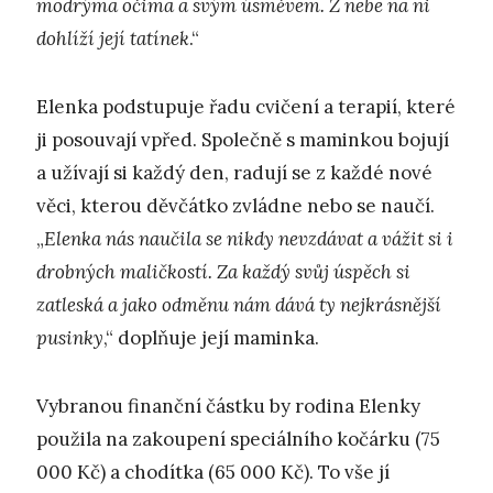
modrýma očima a svým úsměvem. Z nebe na ni
dohlíží její tatínek
.“
Elenka podstupuje řadu cvičení a terapií, které
ji posouvají vpřed. Společně s maminkou bojují
a užívají si každý den, radují se z každé nové
věci, kterou děvčátko zvládne nebo se naučí.
„
Elenka nás naučila se nikdy nevzdávat a vážit si i
drobných maličkostí. Za každý svůj úspěch si
zatleská a jako odměnu nám dává ty nejkrásnější
pusinky
,“ doplňuje její maminka.
Vybranou finanční částku by rodina Elenky
použila na zakoupení speciálního kočárku (75
000 Kč) a chodítka (65 000 Kč). To vše jí