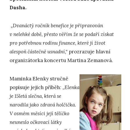
Dasha.
„Dvanáctý ročník benefice je připravován
v nelehké době, přesto věřím že se podaří získat
pro potřebnou rodinu finance, které jí život
alespoň částečně usnadní,“
prozrazuje hlavní
organizátorka koncertu Martina Zemanová.
Maminka Elenky stručně
popisuje jejich příběh: „
Elenka
je 15letá slečna, která se
narodila jako zdravá holčička.
V osmém měsíci její tělíčko
neuneslo očkovací látky