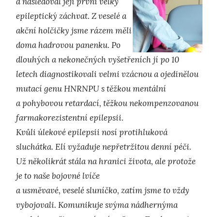
a následoval její první velký
epileptický záchvat. Z veselé a
akční holčičky jsme rázem měli
doma hadrovou panenku. Po
dlouhých a nekonečných vyšetřeních jí po 10
letech diagnostikovali velmi vzácnou a ojedinělou
mutací genu HNRNPU s těžkou mentální
a pohybovou retardací, těžkou nekompenzovanou
farmakorezistentní epilepsii.
Kvůli úlekové epilepsii nosí protihluková
sluchátka. Elí vyžaduje nepřetržitou denní péči.
Už několikrát stála na hranici života, ale protože
je to naše bojovné lvíče
a usměvavé, veselé sluníčko, zatím jsme to vždy
vybojovali. Komunikuje svýma nádhernýma