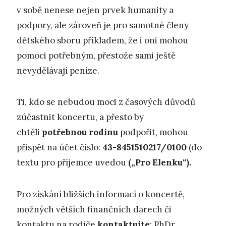
v sobě nenese nejen prvek humanity a
podpory, ale zároveň je pro samotné členy
dětského sboru příkladem, že i oni mohou
pomoci potřebným, přestože sami ještě
nevydělávají peníze.
Ti, kdo se nebudou moci z časových důvodů
zúčastnit koncertu, a přesto by
chtěli
potřebnou rodinu
podpořit, mohou
přispět na účet číslo:
43-8451510217/0100
(do
textu pro příjemce uvedou
(„Pro Elenku“).
Pro získání bližších informací o koncertě,
možných větších finančních darech či
kontaktu na rodiče
kontaktujte
: PhDr.