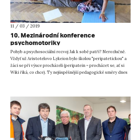
11 / 03 / 2019
10. Mezinárodní konference
psychomotoriky
Pohyb a psychosociální rozvoj Jak k sobě patří? Nerozlučně.
Vždyť už Aristotelovo Lykeion bylo školou "peripatetickou" a
žáci se při výuce procházeli (peripatein = procházet se, ať si
Wiki říká, co chce). Ty nejúspěšnější pedagogické směry dnes
ve ...