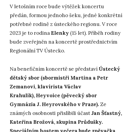
V letošním roce bude výtěžek koncertu
předán, formou jednoho šeku, jedné konkrétní
potřebné rodině z ústeckého regionu. V roce
2023 je to rodina
Elenky
(15 let). Příběh rodiny
bude zveřejněn na koncertě prostřednictvím
Regionální TV Ústecko.
Na benefičním koncertě se představí
Ústecký
dětský sbor (sbormistři Martina a Petr
Zemanovi, klavírista Václav
Krahulík), Heyvoice (pěvecký sbor
Gymnázia J. Heyrovského v Praze).
Ze
známých osobnosti přislíbili účast
Jan Šťastný,
Kateřina Brožová, skupina Průdušky.
Speciálním hostem večera bude zpěvačka