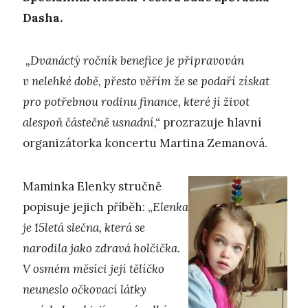
Dasha.
„Dvanáctý ročník benefice je připravován
v nelehké době, přesto věřím že se podaří získat
pro potřebnou rodinu finance, které jí život
alespoň částečně usnadní,“
prozrazuje hlavní
organizátorka koncertu Martina Zemanová.
Maminka Elenky stručně
popisuje jejich příběh: „
Elenka
je 15letá slečna, která se
narodila jako zdravá holčička.
V osmém měsíci její tělíčko
neuneslo očkovací látky