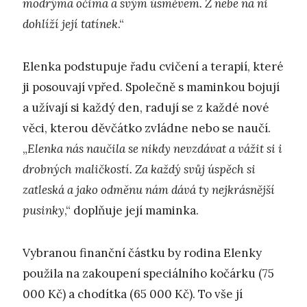
modrýma očima a svým úsměvem. Z nebe na ni
dohlíží její tatínek
.“
Elenka podstupuje řadu cvičení a terapií, které
ji posouvají vpřed. Společně s maminkou bojují
a užívají si každý den, radují se z každé nové
věci, kterou děvčátko zvládne nebo se naučí.
„
Elenka nás naučila se nikdy nevzdávat a vážit si i
drobných maličkostí. Za každý svůj úspěch si
zatleská a jako odměnu nám dává ty nejkrásnější
pusinky
,“ doplňuje její maminka.
Vybranou finanční částku by rodina Elenky
použila na zakoupení speciálního kočárku (75
000 Kč) a chodítka (65 000 Kč). To vše jí