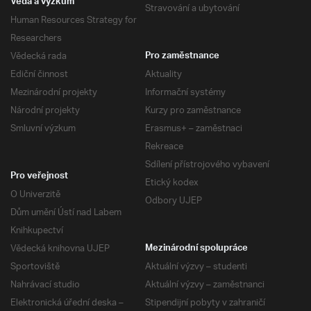
Věda a výzkum
Stravování a ubytování
Human Resources Strategy for
Researchers
Vědecká rada
Pro zaměstnance
Ediční činnost
Aktuality
Mezinárodní projekty
Informační systémy
Národní projekty
Kurzy pro zaměstnance
Smluvní výzkum
Erasmus+ – zaměstnaci
Rekreace
Sdílení přístrojového vybavení
Pro veřejnost
Etický kodex
O Univerzitě
Odbory UJEP
Dům umění Ústí nad Labem
Knihkupectví
Vědecká knihovna UJEP
Mezinárodní spolupráce
Sportoviště
Aktuální výzvy – studenti
Nahrávací studio
Aktuální výzvy – zaměstnanci
Elektronická úřední deska –
Stipendijní pobyty v zahraničí