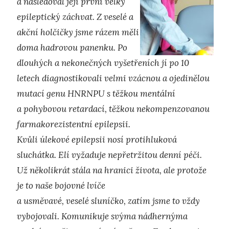
a následoval její první velký
epileptický záchvat. Z veselé a
akční holčičky jsme rázem měli
doma hadrovou panenku. Po
dlouhých a nekonečných vyšetřeních jí po 10
letech diagnostikovali velmi vzácnou a ojedinělou
mutací genu HNRNPU s těžkou mentální
a pohybovou retardací, těžkou nekompenzovanou
farmakorezistentní epilepsii.
Kvůli úlekové epilepsii nosí protihluková
sluchátka. Elí vyžaduje nepřetržitou denní péči.
Už několikrát stála na hranici života, ale protože
je to naše bojovné lvíče
a usměvavé, veselé sluníčko, zatím jsme to vždy
vybojovali. Komunikuje svýma nádhernýma