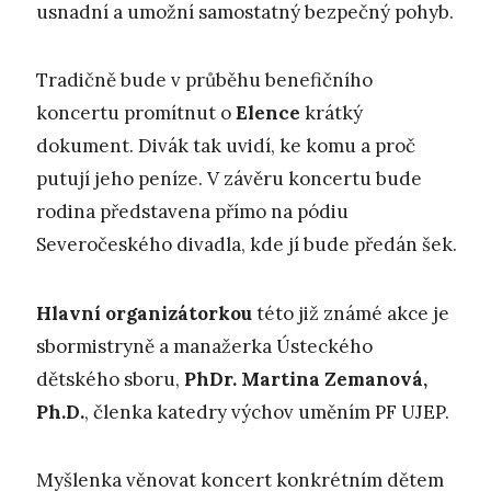
usnadní a umožní samostatný bezpečný pohyb.
Tradičně bude v průběhu benefičního
koncertu promítnut o
Elence
krátký
dokument. Divák tak uvidí, ke komu a proč
putují jeho peníze. V závěru koncertu bude
rodina představena přímo na pódiu
Severočeského divadla, kde jí bude předán šek.
Hlavní organizátorkou
této již známé akce je
sbormistryně a manažerka Ústeckého
dětského sboru,
PhDr. Martina Zemanová,
Ph.D.
, členka katedry výchov uměním PF UJEP.
Myšlenka věnovat koncert konkrétním dětem