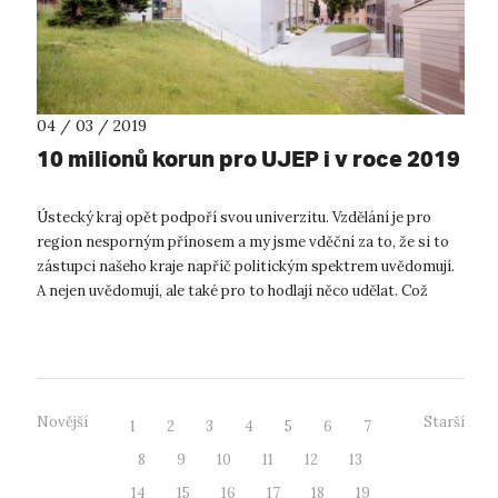
04 / 03 / 2019
10 milionů korun pro UJEP i v roce 2019
Ústecký kraj opět podpoří svou univerzitu. Vzdělání je pro
region nesporným přínosem a my jsme vděční za to, že si to
zástupci našeho kraje napříč politickým spektrem uvědomují.
A nejen uvědomují, ale také pro to hodlají něco udělat. Což
znamená, ž...
Novější
Starší
1
2
3
4
5
6
7
8
9
10
11
12
13
14
15
16
17
18
19