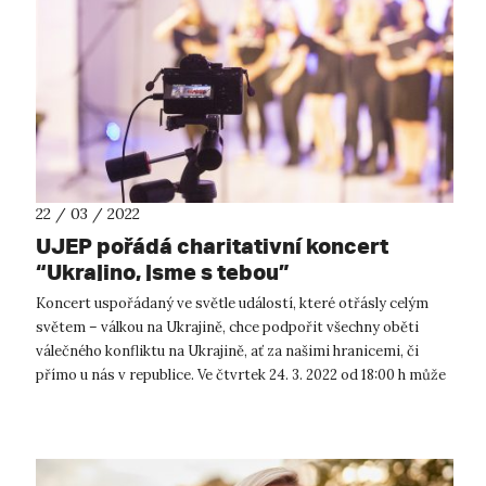
22 / 03 / 2022
UJEP pořádá charitativní koncert
“Ukrajino, jsme s tebou”
Koncert uspořádaný ve světle událostí, které otřásly celým
světem – válkou na Ukrajině, chce podpořit všechny oběti
válečného konfliktu na Ukrajině, ať za našimi hranicemi, či
přímo u nás v republice. Ve čtvrtek 24. 3. 2022 od 18:00 h může
veřej...