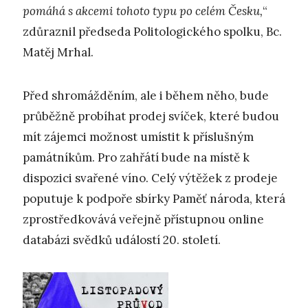
pomáhá s akcemi tohoto typu po celém Česku,
“
zdůraznil předseda Politologického spolku, Bc.
Matěj Mrhal.
Před shromážděním, ale i během něho, bude
průběžně probíhat prodej svíček, které budou
mít zájemci možnost umístit k příslušným
památníkům. Pro zahřátí bude na místě k
dispozici svařené víno. Celý výtěžek z prodeje
poputuje k podpoře sbírky Paměť národa, která
zprostředkovává veřejně přístupnou online
databázi svědků událostí 20. století.