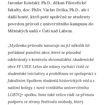
Jaroslav Koutský, Ph.D., děkan Filozofické
fakulty, doc. PhDr. Václav Drška, Ph.D., ale i
další hosté, kteří poté společně se studenty
povedou průvod z univerzitního kampusu do
Městských sadů v Ústí nad Labem.
„
Myšlenka průvodu navazuje na již několik let
pořádané pamětní akce, které se původně
odehrávaly v kontextu shromáždění Akademické
obce FF UJEP. Letos ale oslavy vychází čistě ze
studentské iniciativy a proběhnou ve spolupráci s
fakultním Spolkem studentů historických věd a s
našimi kolegy z nově vzniklého univerzitního
LGBTQ+ spolku. Jsme také velice rádi za přímou
podporu ze strany Festivalu svobody, který