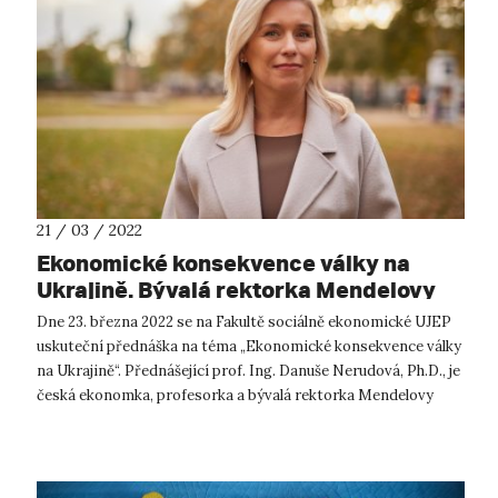
21 / 03 / 2022
Ekonomické konsekvence války na
Ukrajině. Bývalá rektorka Mendelovy
univerzity v Brně přednáší na UJEP.
Dne 23. března 2022 se na Fakultě sociálně ekonomické UJEP
uskuteční přednáška na téma „Ekonomické konsekvence války
na Ukrajině“. Přednášející prof. Ing. Danuše Nerudová, Ph.D., je
česká ekonomka, profesorka a bývalá rektorka Mendelovy
univerzity v Br...