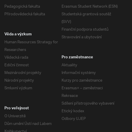
Pedagogická fakulta
Erasmus Student Network (ESN)
Přírodovědecká fakulta
Studentská grantová soutěž
(SVV)
Finanční podpora studentů
Věda a výzkum
Stravování a ubytování
Human Resources Strategy for
Researchers
Vědecká rada
Pro zaměstnance
Ediční činnost
Aktuality
Mezinárodní projekty
Informační systémy
Národní projekty
Kurzy pro zaměstnance
Smluvní výzkum
Erasmus+ – zaměstnaci
Rekreace
Sdílení přístrojového vybavení
Pro veřejnost
Etický kodex
O Univerzitě
Odbory UJEP
Dům umění Ústí nad Labem
Knihkupectví