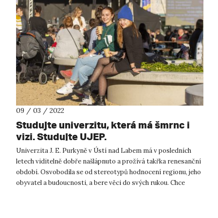
09 / 03 / 2022
Studujte univerzitu, která má šmrnc i
vizi. Studujte UJEP.
Univerzita J. E. Purkyně v Ústí nad Labem má v posledních
letech viditelně dobře našlápnuto a prožívá takřka renesanční
období. Osvobodila se od stereotypů hodnocení regionu, jeho
obyvatel a budoucnosti, a bere věci do svých rukou. Chce
pomáhat, vést a...