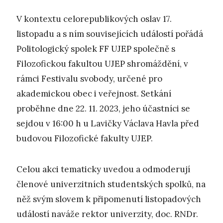
V kontextu celorepublikových oslav 17.
listopadu a s ním souvisejících událostí pořádá
Politologický spolek FF UJEP společně s
Filozofickou fakultou UJEP shromáždění, v
rámci Festivalu svobody, určené pro
akademickou obec i veřejnost. Setkání
proběhne dne 22. 11. 2023, jeho účastníci se
sejdou v 16:00 h u Lavičky Václava Havla před
budovou Filozofické fakulty UJEP.
Celou akci tematicky uvedou a odmoderují
členové univerzitních studentských spolků, na
něž svým slovem k připomenutí listopadových
událostí naváže rektor univerzity, doc. RNDr.