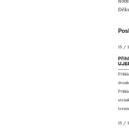
hodi
Děku
Posl
15 / 
Přih
UJEP
Přihl
dvoule
Přihlá
stránk
termín
15 / 