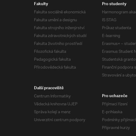
Fakulty
Pro studenty
Fakulta sociálně ekonomická
Harmonogram aka
Fakulta umění a designu
IS STAG
Fakulta strojního inženýrství
Průkaz studenta
Fakulta zdravotnických studií
E-learning
Fakulta životního prostředí
Erasmus+ – studen
Filozofická fakulta
Erasmus Student N
Pedagogická fakulta
Studentská granto
Přírodovědecká fakulta
Finanční podpora 
Stravování a ubyto
Další pracoviště
Centrum Informatiky
Pro uchazeče
Vědecká knihovna UJEP
Přijímací řízení
Správa kolejí a menz
E-prihlaska
Univerzitní centrum podpory
Podmínky přijímací
Přípravné kurzy