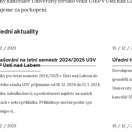
ny kanceláře Univerzity třetího věku UJEP v Ústí nad L
jeme za pochopení.
ední aktuality
12 / 2023
15 / 12 / 
lašování na letní semestr 2024/2025 U3V
Úřední 
 Ústí nad Labem
Dovolujeme
ášky pro letní semestr 2024/2025 v Ústí nad Labem do
(pondělí) a
tého studia U3V přijímáme od 18. 12. 2024 do 13. 1. 2024.
Univerzity
šku, nabídku kurzů a podrobnosti najdete na našich
kancelář U3
ách v sekci přihláška. Přihlášku je možné podat i po
u(po d...
12 / 2023
15 / 12 / 