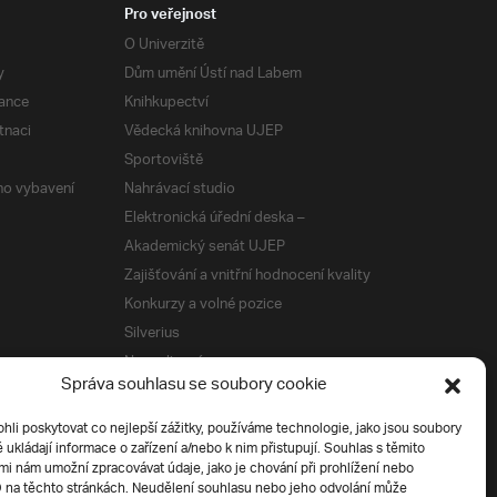
Pro veřejnost
O Univerzitě
y
Dům umění Ústí nad Labem
ance
Knihkupectví
tnaci
Vědecká knihovna UJEP
Sportoviště
ého vybavení
Nahrávací studio
Elektronická úřední deska –
Akademický senát UJEP
Zajišťování a vnitřní hodnocení kvality
Konkurzy a volné pozice
Silverius
Napsali o nás
Správa souhlasu se soubory cookie
Tiskové zprávy
i poskytovat co nejlepší zážitky, používáme technologie, jako jsou soubory
é ukládají informace o zařízení a/nebo k nim přistupují. Souhlas s těmito
í
i nám umožní zpracovávat údaje, jako je chování při prohlížení nebo
D na těchto stránkách. Neudělení souhlasu nebo jeho odvolání může