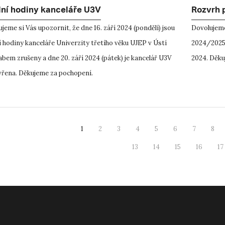
ní hodiny kanceláře U3V
Rozvrh 
jeme si Vás upozornit, že dne 16. září 2024 (pondělí) jsou
Dovolujeme
 hodiny kanceláře Univerzity třetího věku UJEP v Ústí
2024/2025 
bem zrušeny a dne 20. září 2024 (pátek) je kancelář U3V
2024. Děku
avřena. Děkujeme za pochopení.
1
2
3
4
5
6
7
8
13
14
15
16
17