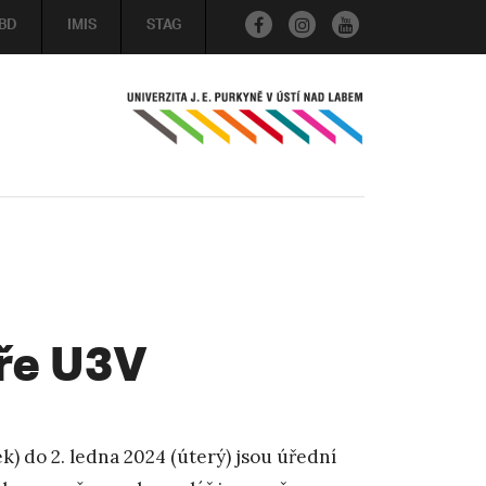
BD
IMIS
STAG
ře U3V
k) do 2. ledna 2024 (úterý) jsou úřední