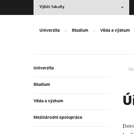
Výběr fakulty
Univerzita
Studium
Věda a výzkum
Univerzita
Do
Studium
Ú
Věda a výzkum
Mezinárodní spolupráce
Dovo