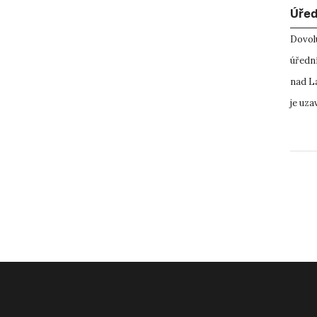
Úřed
Dovolu
úřední
nad La
je uz