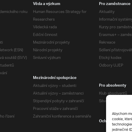
Věda a výzkum
Pro zaměstnance
demického roku
Human Resources Strategy for
Aktuality
Researchers
Informační systém
Vědecká rada
Kurzy pro zaměstn
Ediční činnost
Erasmus+ – zaměs
ti
Mezinárodní projekty
Rekreace
etwork (ESN)
Národní projekty
Sdílení přístrojov
vá soutěž (SVV)
Smluvní výzkum
Etický kodex
studentů
Odbory UJEP
vání
Mezinárodní spolupráce
Aktuální výzvy – studenti
Pro absolventy
Aktuální výzvy – zaměstnanci
Klub absolventů
Stipendijní pobyty v zahraničí
Silverius
Pracovní stáže v zahraničí
Abychom mohl
ho řízení
Zahraniční konference a semináře
cookie, kter
Ochrana soukrom
technologiem
jedinečné I