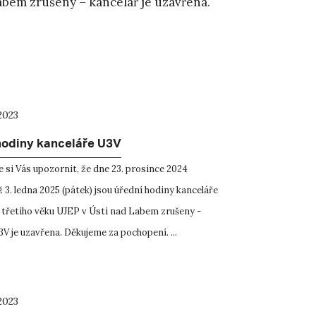
abem zrušeny – kancelář je uzavřena.
2023
hodiny kanceláře U3V
 si Vás upozornit, že dne 23. prosince 2024
ž 3. ledna 2025 (pátek) jsou úřední hodiny kanceláře
 třetího věku UJEP v Ústí nad Labem zrušeny -
V je uzavřena. Děkujeme za pochopení. ...
2023