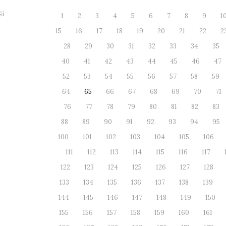
ší
1
2
3
4
5
6
7
8
9
1
15
16
17
18
19
20
21
22
2
28
29
30
31
32
33
34
35
40
41
42
43
44
45
46
47
52
53
54
55
56
57
58
59
64
65
66
67
68
69
70
71
76
77
78
79
80
81
82
83
88
89
90
91
92
93
94
95
100
101
102
103
104
105
106
111
112
113
114
115
116
117
122
123
124
125
126
127
128
133
134
135
136
137
138
139
144
145
146
147
148
149
150
155
156
157
158
159
160
161