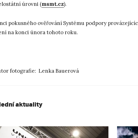
elostátní úrovni (
msmt.cz
).
mci pokusného ověřování Systému podpory provázejícíc
ení na konci února tohoto roku.
tor fotografie: Lenka Bauerová
lední aktuality