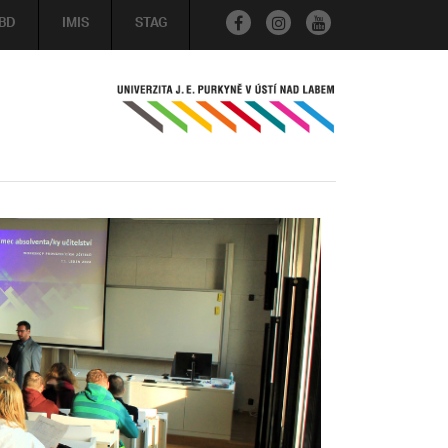
BD
IMIS
STAG