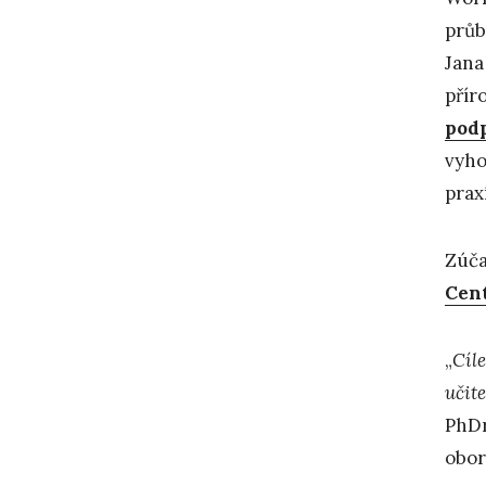
průb
Jana
přír
podp
vyho
prax
Zúča
Cent
„
Cíl
učite
PhDr
obor