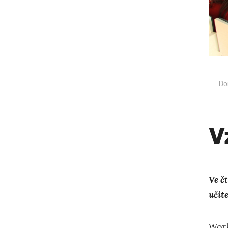
Do
V
Ve č
učite
Work