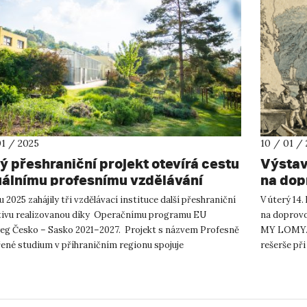
01 / 2025
10 / 01 /
ý přeshraniční projekt otevírá cestu
Výstav
uálnímu profesnímu vzdělávání
na dop
u 2025 zahájily tři vzdělávací instituce další přeshraniční
V úterý 14.
ativu realizovanou díky Operačnímu programu EU
na doprovo
reg Česko – Sasko 2021–2027. Projekt s názvem Profesně
MY LOMY. P
ené studium v příhraničním regionu spojuje
rešerše př
ovědeckou fakultu ...
archivní zdr