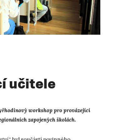
í učitele
čtyřhodinový workshop pro provázející
regionálních zapojených školách.
ství
“ byl součástí povinného