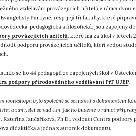
ěžného vzdělávání provázejících učitelů v rámci dvoul
 Evangelisty Purkyně, resp. její tři fakulty, které připra
odovědecká, pedagogická a filozofická, jsou zapojeny d
ory provázejících učitelů
, které má za úkol v letech 
dnotit podporu provázejících učitelů, kteří vedou stud
ích.
stnilo se ho 44 pedagogů ze zapojených škol v Ústeckém
ra podpory přírodovědného vzdělávání PřF UJEP
.
em workshopu bylo společně se seznámit s dokumentem Kom
lství a zamyslet se nad tím, jak ho budeme v rámci přípravy
. Kateřina Jančaříková, Ph.D., vedoucí Centra podpory 
ová didaktička a jedna z autorek dokumentu.