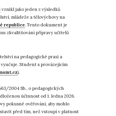
í
vznikl jako jeden z výsledků
lství, mládeže a tělovýchovy na
ké republice
. Tento dokument je
ímu zkvalitňování přípravy učitelů
itelství na pedagogické praxi a
h vyučuje. Student s provázejícím
msmt.cz
).
 563/2004 Sb., o pedagogických
dloženou účinnost od 1. ledna 2026.
hovy pokusné ověřování, aby mohlo
tavit před tím, než vstoupí v platnost