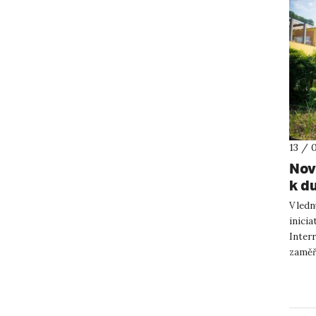
13 / 
Nov
k d
V ledn
inici
Inter
zaměř
Přírod