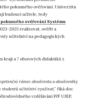
etého pokusného ověřování. Univerzita
vují budoucí učitele, tedy
o
pokusného ověřování Systému
2023–2025 realizovat, ověřit a
enty učitelství na pedagogických
 kraji a 7 oborových didaktiků z
petenční rámec absolventa a absolventky
 studentů učitelství využívat
,” říká doc.
přírodovědného vzdělávání PřF UJEP,