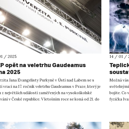
01 / 2025
14 / 01 /
P opět na veletrhu Gaudeamus
Teplic
ha 2025
sousta
rzita Jana Evangelisty Purkyně v Ústí nad Labem se s
Možná vás 
í vrací na 17. ročník veletrhu Gaudeamus v Praze, který je
světelnými
u z největších událostí zaměřených na vysokoškolské
bojíte. Co 
vání v České republice. V letošním roce se koná od 21. do
fyzička Iv
n...
návštěvníků