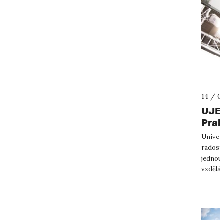
14 / 
UJE
Pra
Unive
radost
jedno
vzdělá
23. led