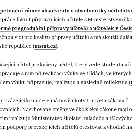
etenční rámec absolventa a absolventky učitelstv
upráce fakult připravujících učitele s Ministerstvem ško
ormě
pregraduální přípravy učitelů a učitelek v Čes
ečnou vizí pro kvalitu přípravy učitelů a má sloužit dalš
ské republice (
msmt.cz
).
ázející učitel je zkušený učitel, který vede studenta uč
upracuje s ním při realizaci výuky ve třídách, ve kterýc
elem výuku připravuje, realizuje a následně reflektuje (
 provázejícího učitele má nově ukotvit novela zákona č.
ovnících. Navrhované změny ve školském zákoně mají o
tím realizuje Ministerstvo školství, mládeže a tělovýc
ém podpory provázejících učitelů otestovat a vhodně nas