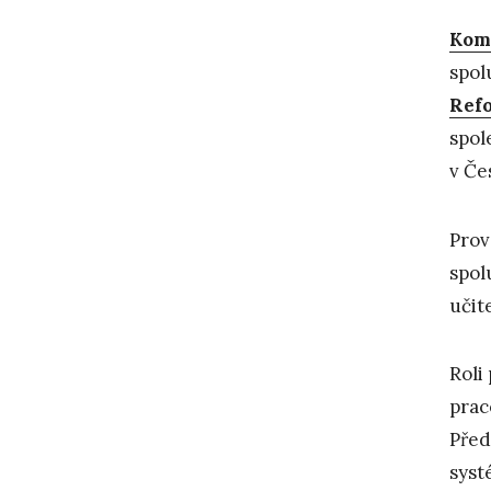
Komp
spol
Ref
spol
v Če
Prov
spol
učit
Roli
prac
Před
syst