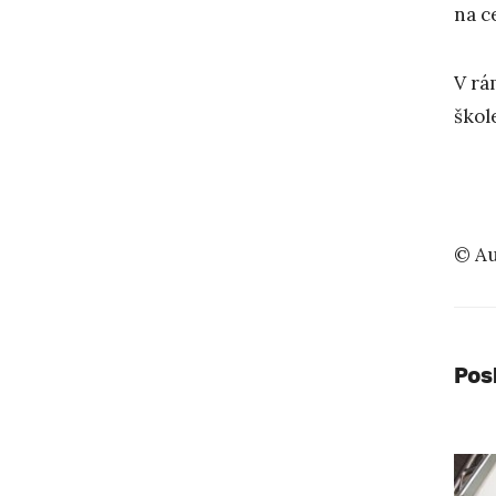
na c
V rá
škol
© Au
Pos