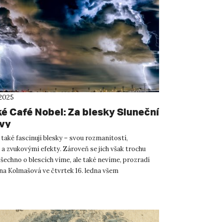
 2025
ké Café Nobel: Za blesky Sluneční
vy
také fascinují blesky – svou rozmanitostí,
 a zvukovými efekty. Zároveň se jich však trochu
všechno o blescích víme, ale také nevíme, prozradí
ana Kolmašová ve čtvrtek 16. ledna všem
m teplického plan...