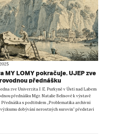
 2025
a MY LOMY pokračuje. UJEP zve
rovodnou přednášku
 ledna zve Univerzita J. E. Purkyně v Ústí nad Labem
dnou přednášku Mgr. Natalie Belisové k výstavě
řednáška s podtitulem „Problematika archivní
i výzkumu dobývání nerostných surovin” představí
oje a...