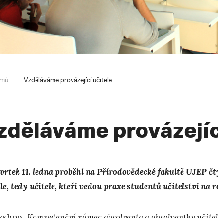
mů
Vzděláváme provázející učitele
zděláváme provázejíc
tvrtek 11. ledna proběhl na Přírodovědecké fakultě UJEP 
le, tedy učitele, kteří vedou praxe studentů učitelství na 
shop „
Kompetenční rámec absolventa a absolventky učitel