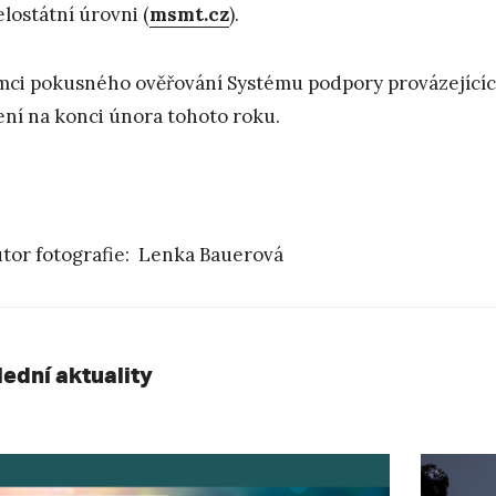
elostátní úrovni (
msmt.cz
).
mci pokusného ověřování Systému podpory provázejícíc
ení na konci února tohoto roku.
tor fotografie: Lenka Bauerová
lední aktuality