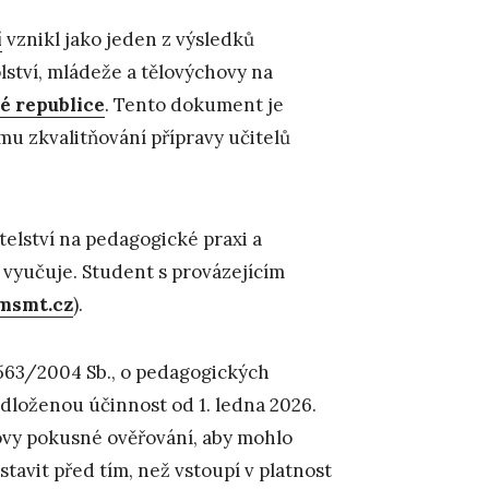
í
vznikl jako jeden z výsledků
lství, mládeže a tělovýchovy na
ké republice
. Tento dokument je
ímu zkvalitňování přípravy učitelů
itelství na pedagogické praxi a
h vyučuje. Student s provázejícím
msmt.cz
).
 563/2004 Sb., o pedagogických
dloženou účinnost od 1. ledna 2026.
hovy pokusné ověřování, aby mohlo
tavit před tím, než vstoupí v platnost