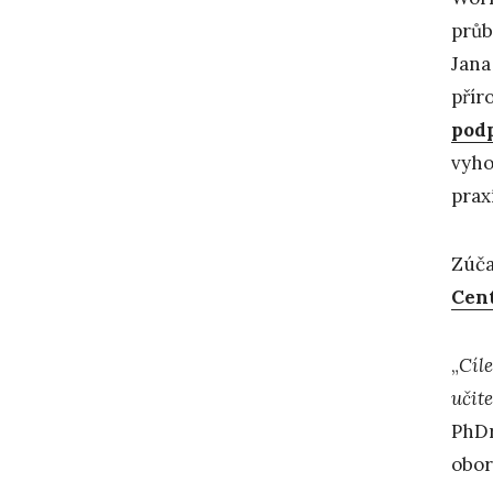
průb
Jana
přír
podp
vyho
prax
Zúča
Cent
„
Cíl
učite
PhDr
obor