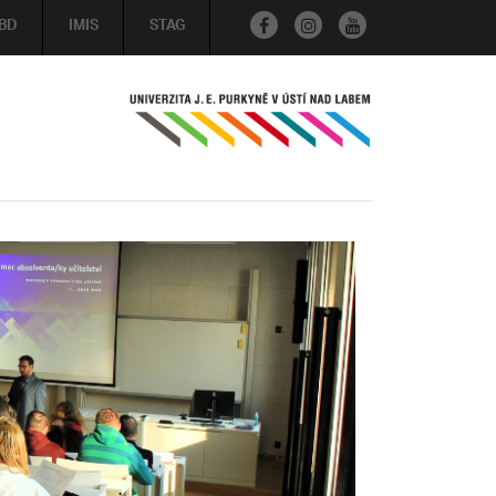
BD
IMIS
STAG