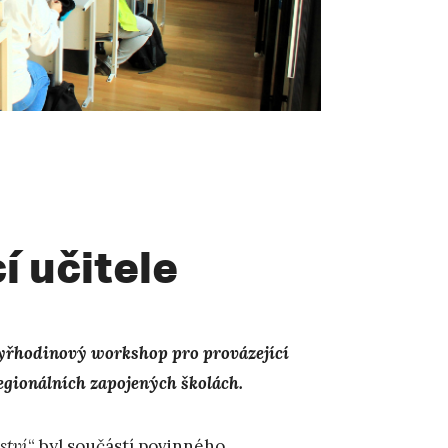
í učitele
čtyřhodinový workshop pro provázející
regionálních zapojených školách.
ství
“ byl součástí povinného