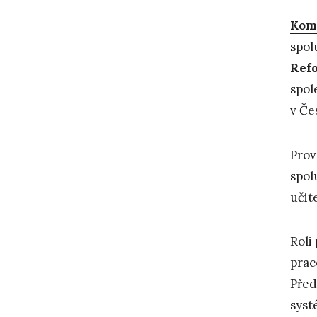
Komp
spol
Ref
spol
v Če
Prov
spol
učit
Roli
prac
Před
syst