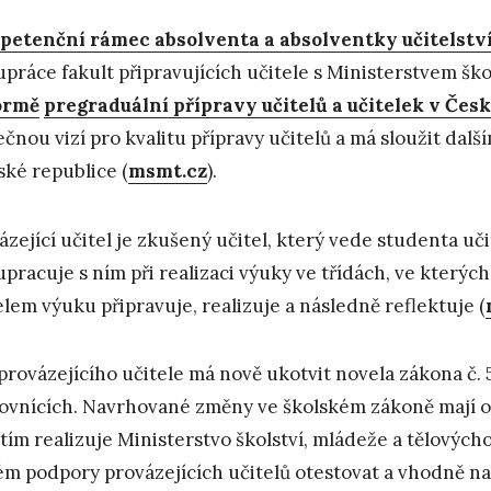
etenční rámec absolventa a absolventky učitelstv
upráce fakult připravujících učitele s Ministerstvem ško
ormě
pregraduální přípravy učitelů a učitelek v Čes
ečnou vizí pro kvalitu přípravy učitelů a má sloužit dalš
ské republice (
msmt.cz
).
ázející učitel je zkušený učitel, který vede studenta uč
upracuje s ním při realizaci výuky ve třídách, ve kterýc
elem výuku připravuje, realizuje a následně reflektuje (
 provázejícího učitele má nově ukotvit novela zákona č.
ovnících. Navrhované změny ve školském zákoně mají o
tím realizuje Ministerstvo školství, mládeže a tělovýc
ém podpory provázejících učitelů otestovat a vhodně nas