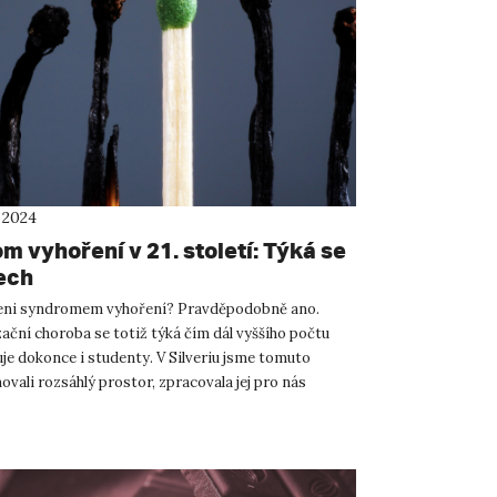
 2024
 vyhoření v 21. století: Týká se
ech
eni syndromem vyhoření? Pravděpodobně ano.
zační choroba se totiž týká čím dál vyššího počtu
uje dokonce i studenty. V Silveriu jsme tomuto
vali rozsáhlý prostor, zpracovala jej pro nás
unclíková. Č...