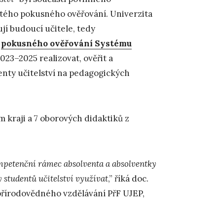
etého pokusného ověřování. Univerzita
vují budoucí učitele, tedy
o
pokusného ověřování Systému
2023–2025 realizovat, ověřit a
enty učitelství na pedagogických
 kraji a 7 oborových didaktiků z
petenční rámec absolventa a absolventky
 studentů učitelství využívat
,” říká doc.
přírodovědného vzdělávání PřF UJEP,