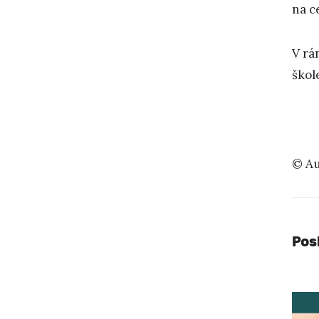
na c
V rá
škol
© Au
Pos