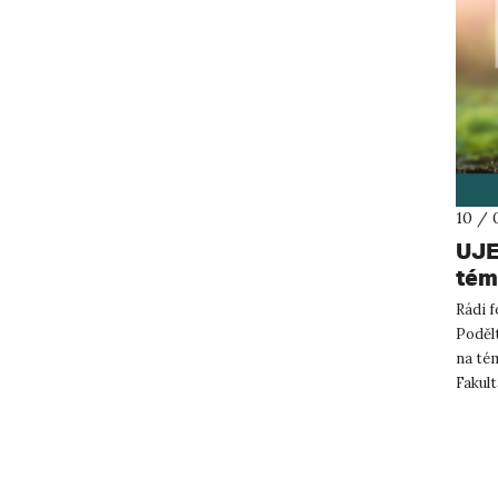
10 / 
UJE
tém
Rádi f
Podělt
na tém
Fakult
výherc