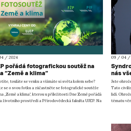
04 / 2024
09 / 04 /
P pořádá fotografickou soutěž na
Syndrom
a “Země a klima”
nás vš
otíte, touláte se venku a všímáte si světa kolem sebe?
Jste ohrož
e se o svou fotku a zúčastněte se fotografické soutěže
Tato civili
a „Země a klima“, kterou u příležitosti Dne Země pořádá
lidí. Ohrož
a životního prostředí a Přírodovědecká fakulta UJEP. Na
tématu věno
...
Kateřina Br