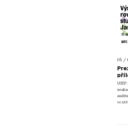
05 / 
Pre
pří
UJEP z
neaka
auditu
ve stř
Akce j