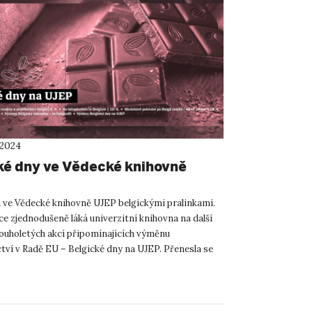
 2024
ké dny ve Vědecké knihovně
á ve Vědecké knihovně UJEP belgickými pralinkami.
e zjednodušeně láká univerzitní knihovna na další
louholetých akcí připomínajících výměnu
tví v Radě EU – Belgické dny na UJEP. Přenesla se
í západoev...