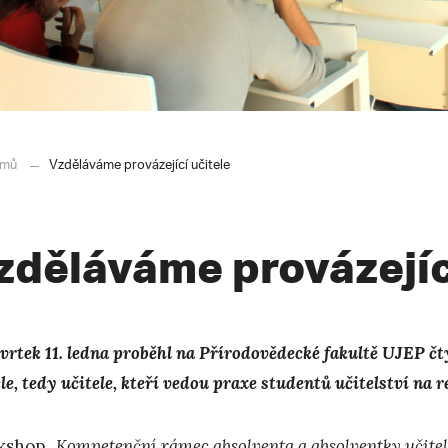
mů
Vzděláváme provázející učitele
zděláváme provázejíc
tvrtek 11. ledna proběhl na Přírodovědecké fakultě UJEP 
le, tedy učitele, kteří vedou praxe studentů učitelství na 
shop „
Kompetenční rámec absolventa a absolventky učitel