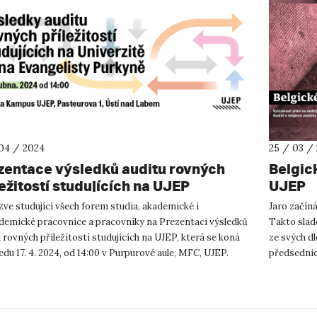
04 / 2024
25 / 03 /
zentace výsledků auditu rovných
Belgic
ležitostí studujících na UJEP
UJEP
ve studující všech forem studia, akademické i
Jaro začín
demické pracovnice a pracovníky na Prezentaci výsledků
Takto sladc
 rovných příležitostí studujících na UJEP, která se koná
ze svých d
edu 17. 4. 2024, od 14:00 v Purpurové aule, MFC, UJEP.
předsednic
e zaměř...
do elegantn