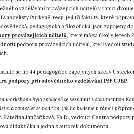
ěžného vzdělávání provázejících učitelů v rámci dvoul
 Evangelisty Purkyně, resp. její tři fakulty, které připra
odovědecká, pedagogická a filozofická, jsou zapojeny d
ory provázejících učitelů
, které má za úkol v letech 
dnotit podporu provázejících učitelů, kteří vedou stud
ích.
stnilo se ho 44 pedagogů ze zapojených škol v Ústeckém
ra podpory přírodovědného vzdělávání PřF UJEP
.
em workshopu bylo společně se seznámit s dokumentem Kom
lství a zamyslet se nad tím, jak ho budeme v rámci přípravy
. Kateřina Jančaříková, Ph.D., vedoucí Centra podpory 
ová didaktička a jedna z autorek dokumentu.