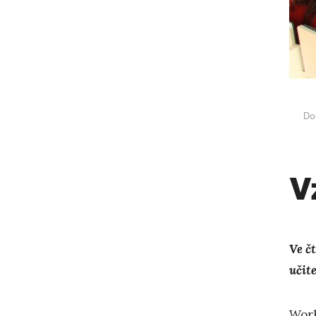
Do
V
Ve č
učite
Work