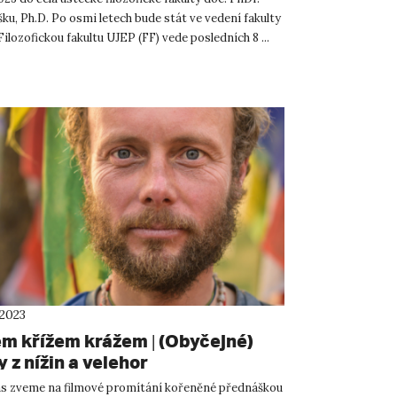
ku, Ph.D. Po osmi letech bude stát ve vedení fakulty
Filozofickou fakultu UJEP (FF) vede posledních 8 ...
 2023
m křížem krážem | (Obyčejné)
 z nížin a velehor
s zveme na filmové promítání kořeněné přednáškou