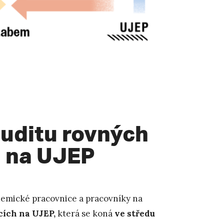
uditu rovných
h na UJEP
demické pracovnice a pracovníky na
cích na UJEP,
která se koná
ve středu