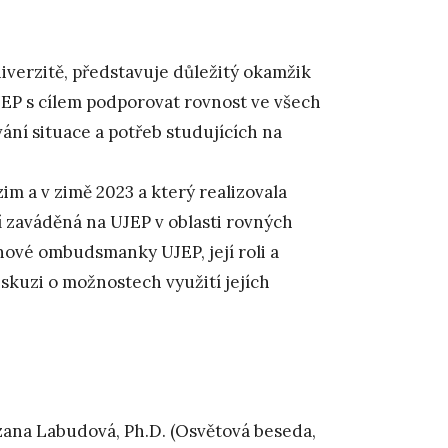
niverzitě, představuje důležitý okamžik
JEP s cílem podporovat rovnost ve všech
ní situace a potřeb studujících na
im a v zimě 2023 a který realizovala
í zaváděná na UJEP v oblasti rovných
nové ombudsmanky UJEP, její roli a
iskuzi o možnostech využití jejích
ana Labudová, Ph.D. (Osvětová beseda,