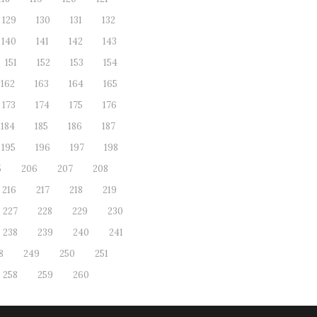
129
130
131
132
140
141
142
143
151
152
153
154
162
163
164
165
173
174
175
176
184
185
186
187
195
196
197
198
5
206
207
208
216
217
218
219
227
228
229
230
238
239
240
241
8
249
250
251
258
259
260