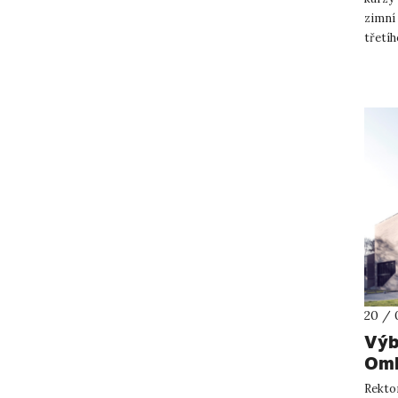
zimní
třetíh
dlouho
20 / 
Výb
Omb
ozn
Rektor