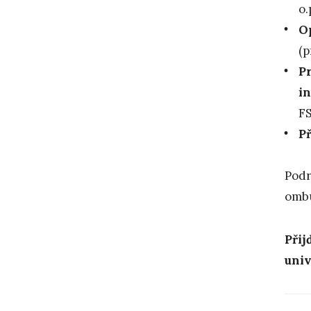
o.
Op
(p
P
in
FS
P
Podr
omb
Přij
univ