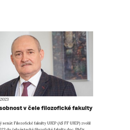
 2023
obnost v čele filozofické fakulty
 senát Filozofické fakulty UJEP (AS FF UJEP) zvolil
2023 do čela ústecké filozofické fakulty doc. PhDr.