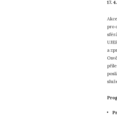
17. 
Akce
pro 
sfér
UJE
a zp
Osvě
příl
posl
služ
Pro
Pr