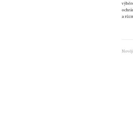
výběr
ochrá
a růz
dalším
Nověj