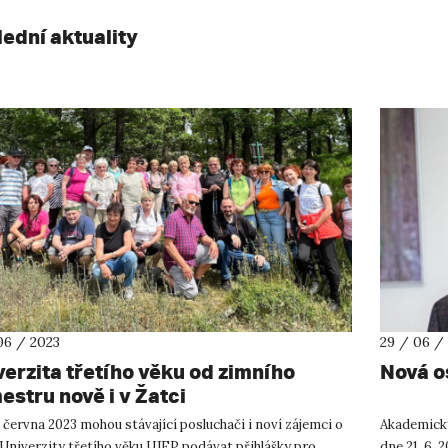
lední aktuality
06 / 2023
29 / 06 /
verzita třetího věku od zimního
Nová os
estru nově i v Žatci
 června 2023 mohou stávající posluchači i noví zájemci o
Akademický
Univerzity třetího věku UJEP podávat přihlášky pro
dne 21. 6. 