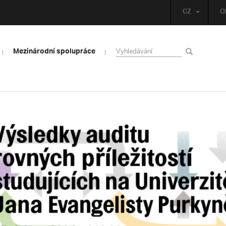
CZ
O
Mezinárodní spolupráce