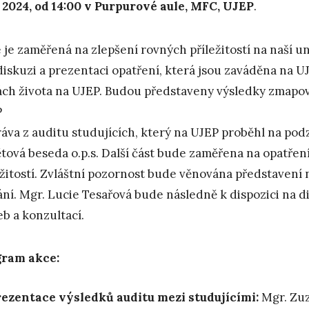
4. 2024, od 14:00 v Purpurové aule, MFC, UJEP
.
 je zaměřená na zlepšení rovných příležitostí na naší u
diskuzi a prezentaci opatření, která jsou zaváděna na U
ách života na UJEP. Budou představeny výsledky zmapová
P
ráva z auditu studujících, který na UJEP proběhl na podz
tová beseda o.p.s. Další část bude zaměřena na opatřen
ežitostí. Zvláštní pozornost bude věnována představení 
ání. Mgr. Lucie Tesařová bude následně k dispozici na d
eb a konzultací.
gram akce:
ezentace výsledků auditu mezi studujícími:
Mgr. Zuz