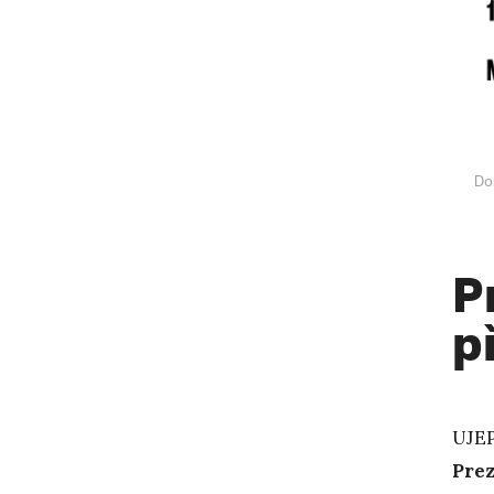
Do
P
p
UJEP
Prez