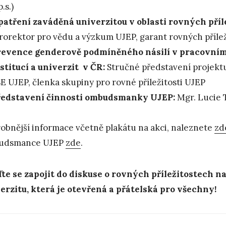
p.s.)
atření zaváděná univerzitou v oblasti rovných příle
rorektor pro vědu a výzkum UJEP, garant rovných přílež
revence genderově podmíněného násilí v pracovní
stitucí a univerzit v ČR:
Stručné představení projektu 
E UJEP, členka skupiny pro rovné příležitosti UJEP
ředstavení činnosti ombudsmanky UJEP:
Mgr. Lucie 
obnější informace včetně plakátu na akci, naleznete
zd
udsmance UJEP
zde
.
ďte se zapojit do diskuse o rovných příležitostech 
erzitu, která je otevřená a přátelská pro všechny!