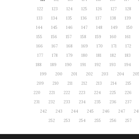
122
123
124
125
126
127
128
133
134
135
136
137
138
139
144
145
146
147
148
149
150
155
156
157
158
159
160
161
166
167
168
169
170
171
172
177
178
179
180
181
182
183
188
189
190
191
192
193
194
199
200
201
202
203
204
20
209
210
211
212
213
214
215
220
221
222
223
224
225
226
231
232
233
234
235
236
237
242
243
244
245
246
247
24
252
253
254
255
256
257