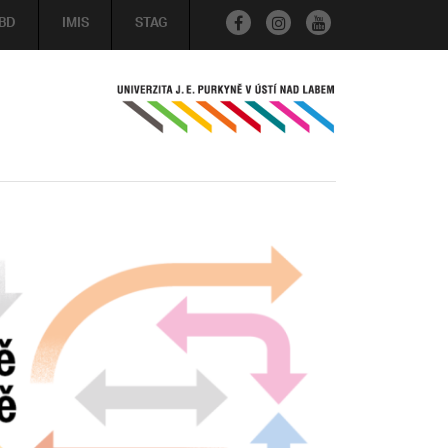
BD
IMIS
STAG