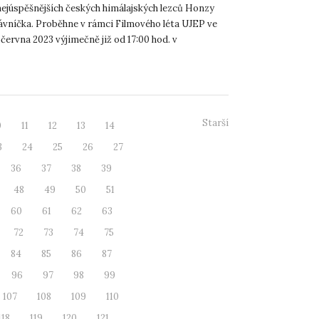
nejúspěšnějších českých himálajských lezců Honzy
ávníčka. Proběhne v rámci Filmového léta UJEP ve
 června 2023 výjimečně již od 17:00 hod. v
 Kampusu UJ...
Starší
0
11
12
13
14
3
24
25
26
27
36
37
38
39
48
49
50
51
60
61
62
63
72
73
74
75
84
85
86
87
96
97
98
99
107
108
109
110
118
119
120
121