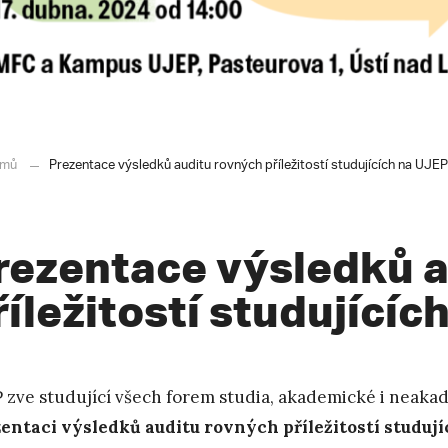
mů
Prezentace výsledků auditu rovných příležitostí studujících na UJEP
rezentace výsledků a
říležitostí studujícíc
 zve studující všech forem studia, akademické i neaka
entaci výsledků auditu rovných příležitostí studují