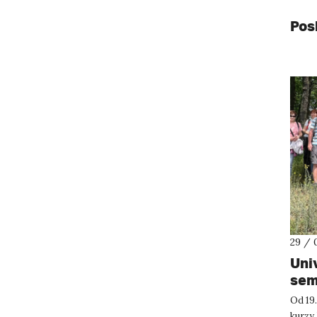
Pos
29 / 
Uni
sem
Od 19.
kurzy 