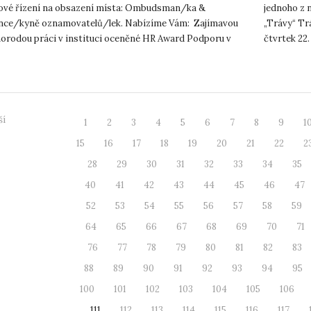
ové řízení na obsazení místa: Ombudsman/ka &
jednoho z 
nce/kyně oznamovatelů/lek. Nabízíme Vám: Zajímavou
„Trávy“ Tr
norodou práci v instituci oceněné HR Award Podporu v
čtvrtek 22.
 rozvoji...
Amfiteátru
ší
1
2
3
4
5
6
7
8
9
1
15
16
17
18
19
20
21
22
2
28
29
30
31
32
33
34
35
40
41
42
43
44
45
46
47
52
53
54
55
56
57
58
59
64
65
66
67
68
69
70
71
76
77
78
79
80
81
82
83
88
89
90
91
92
93
94
95
100
101
102
103
104
105
106
111
112
113
114
115
116
117