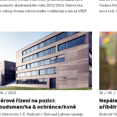
 semestr akademického roku 2023/2024. Univerzita
Václava Drš
o věku je forma celoživotního vzdělávání a má na UJEP
nová tvář. 
letou tra...
06 / 2023
16 / 06 /
ěrové řízení na pozici:
Nepále
udsman/ka & ochránce/kyně
příběhy
amovatelů/lek
 Univerzity J. E. Purkyně v Ústí nad Labem vypisuje
Srdečně Vá