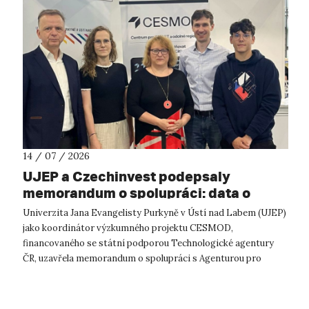
14 / 07 / 2026
UJEP a Czechinvest podepsaly
memorandum o spolupráci: data o
podnikatelském prostředí posílí
Univerzita Jana Evangelisty Purkyně v Ústí nad Labem (UJEP)
výzkum CESMOD
jako koordinátor výzkumného projektu CESMOD,
financovaného se státní podporou Technologické agentury
ČR, uzavřela memorandum o spolupráci s Agenturou pro
podporu podnikání a investic CzechInve...