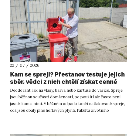
22 / 07 / 2026
Kam se spreji? Přestanov testuje jejich
sběr, vědci z nich chtějí získat cenné
kovy
Deodorant, lak na vlasy, barva nebo kartuše do vařiče. Spreje
jsou běžnou součástí domácností, po použití ale často není
jasné, kam s nimi. V běžném odpadu končí natlakované spreje,
což jsou obaly plné hořlavých plynů. Fakulta životního
prostředí UJ...