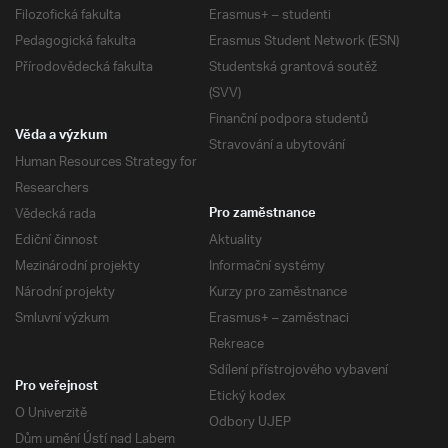
Filozofická fakulta
Erasmus+ – studenti
Pedagogická fakulta
Erasmus Student Network (ESN)
Přírodovědecká fakulta
Studentská grantová soutěž
(SVV)
Finanční podpora studentů
Věda a výzkum
Stravování a ubytování
Human Resources Strategy for
Researchers
Vědecká rada
Pro zaměstnance
Ediční činnost
Aktuality
Mezinárodní projekty
Informační systémy
Národní projekty
Kurzy pro zaměstnance
Smluvní výzkum
Erasmus+ – zaměstnaci
Rekreace
Sdílení přístrojového vybavení
Pro veřejnost
Etický kodex
O Univerzitě
Odbory UJEP
Dům umění Ústí nad Labem