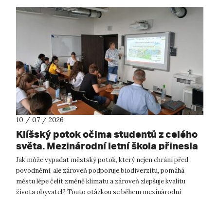
10 / 07 / 2026
Klíšský potok očima studentů z celého
světa. Mezinárodní letní škola přinesla
inspiraci pro budoucnost Ústí nad
Jak může vypadat městský potok, který nejen chrání před
Labem.
povodněmi, ale zároveň podporuje biodiverzitu, pomáhá
městu lépe čelit změně klimatu a zároveň zlepšuje kvalitu
života obyvatel? Touto otázkou se během mezinárodní
Summer School on Urban River Res...