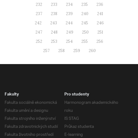
232
233
234
235
236
237
238
239
240
241
242
243
244
245
246
247
248
249
250
251
252
253
254
255
256
257
258
259
260
Fakulty
Pro studenty
Fakulta sociálně ekonomická
Harmonogram akademického
Fakulta umění a designu
roku
Fakulta strojního inženýrství
IS STAG
Fakulta zdravotnických studií
Průkaz studenta
Fakulta životního prostředí
E-learning