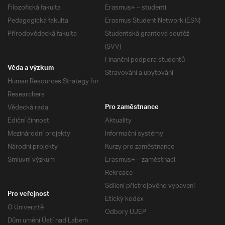
Filozofická fakulta
Erasmus+ – studenti
Pedagogická fakulta
Erasmus Student Network (ESN)
Přírodovědecká fakulta
Studentská grantová soutěž
(SVV)
Finanční podpora studentů
Věda a výzkum
Stravování a ubytování
Human Resources Strategy for
Researchers
Vědecká rada
Pro zaměstnance
Ediční činnost
Aktuality
Mezinárodní projekty
Informační systémy
Národní projekty
Kurzy pro zaměstnance
Smluvní výzkum
Erasmus+ – zaměstnaci
Rekreace
Sdílení přístrojového vybavení
Pro veřejnost
Etický kodex
O Univerzitě
Odbory UJEP
Dům umění Ústí nad Labem