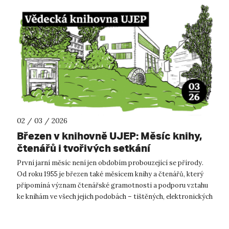
02 / 03 / 2026
Březen v knihovně UJEP: Měsíc knihy,
čtenářů i tvořivých setkání
První jarní měsíc není jen obdobím probouzející se přírody.
Od roku 1955 je březen také měsícem knihy a čtenářů, který
připomíná význam čtenářské gramotnosti a podporu vztahu
ke knihám ve všech jejich podobách – tištěných, elektronických
i audioknižníc...