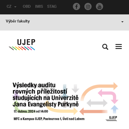
CZ
OBD
IMIS
STAG
Výběr fakulty
Toggl
navig