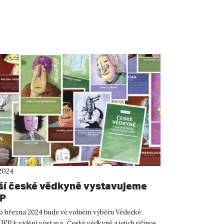
2024
ší české vědkyně vystavujeme
EP
o března 2024 bude ve volném výběru Vědecké
JEP k vidění výstava „České vědkyně a jejich přínos