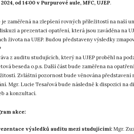
4. 2024, od 14:00 v Purpurové aule, MFC, UJEP
.
 je zaměřená na zlepšení rovných příležitostí na naší u
diskuzi a prezentaci opatření, která jsou zaváděna na U
ách života na UJEP. Budou představeny výsledky zmapová
P
ráva z auditu studujících, který na UJEP proběhl na podz
tová beseda o.p.s. Další část bude zaměřena na opatřen
ežitostí. Zvláštní pozornost bude věnována představení 
ání. Mgr. Lucie Tesařová bude následně k dispozici na d
eb a konzultací.
gram akce:
ezentace výsledků auditu mezi studujícími:
Mgr. Zuz