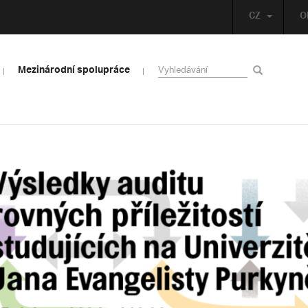
CZ
O
Mezinárodní spolupráce