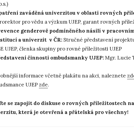
p.s.)
atření zaváděná univerzitou v oblasti rovných příle
rorektor pro vědu a výzkum UJEP, garant rovných přílež
revence genderově podmíněného násilí v pracovní
stitucí a univerzit v ČR:
Stručné představení projektu 
E UJEP, členka skupiny pro rovné příležitosti UJEP
ředstavení činnosti ombudsmanky UJEP:
Mgr. Lucie 
obnější informace včetně plakátu na akci, naleznete
zd
udsmance UJEP
zde
.
ďte se zapojit do diskuse o rovných příležitostech 
erzitu, která je otevřená a přátelská pro všechny!