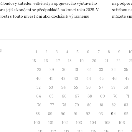
ů budovy kateder, velké auly a spojovacího výstavního
na podporu
ru, jejíž ukončení se předpokládá na konci roku 2025. V
střelbou na
losti s touto investiční akcí dochází k výraznému
můžete smě
í pohybu v a...
Masarykovu
ší
1
2
3
4
5
6
7
8
9
1
15
16
17
18
19
20
21
22
2
28
29
30
31
32
33
34
35
40
41
42
43
44
45
46
47
52
53
54
55
56
57
58
59
64
65
66
67
68
69
70
71
76
77
78
79
80
81
82
83
88
89
90
91
92
93
94
95
100
101
102
103
104
105
106
111
112
113
114
115
116
117