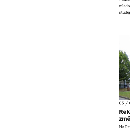
mlado
studu
nepřek
05 / 
Rek
změ
Na Pe