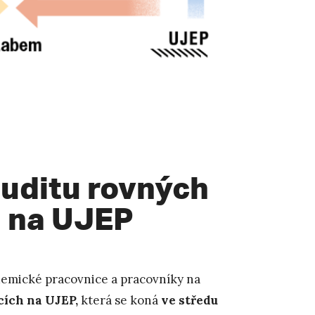
uditu rovných
h na UJEP
demické pracovnice a pracovníky na
cích na UJEP,
která se koná
ve středu