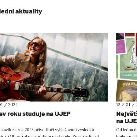
lední aktuality
01 / 2024
12 / 01 / 
ev roku studuje na UJEP
Největ
na UJ
slavík za rok 2023 přivedl při vyhlašování výsledků
Od ledna d
egorii Objev roku na pódium pražského Fóra Karlín 24
knihovny U