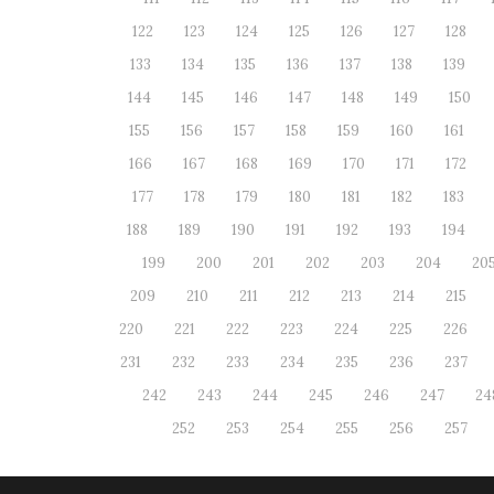
122
123
124
125
126
127
128
133
134
135
136
137
138
139
144
145
146
147
148
149
150
155
156
157
158
159
160
161
166
167
168
169
170
171
172
177
178
179
180
181
182
183
188
189
190
191
192
193
194
199
200
201
202
203
204
20
209
210
211
212
213
214
215
220
221
222
223
224
225
226
231
232
233
234
235
236
237
242
243
244
245
246
247
24
252
253
254
255
256
257