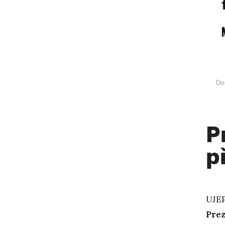
Do
P
p
UJEP
Prez