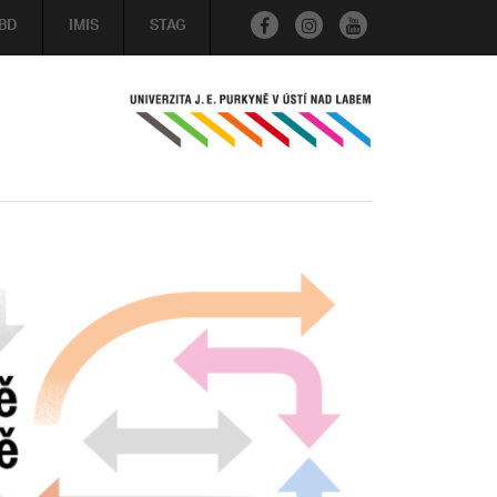
BD
IMIS
STAG