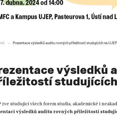
mů
Prezentace výsledků auditu rovných příležitostí studujících na UJEP
rezentace výsledků a
říležitostí studujícíc
 zve studující všech forem studia, akademické i neaka
entaci výsledků auditu rovných příležitostí studují