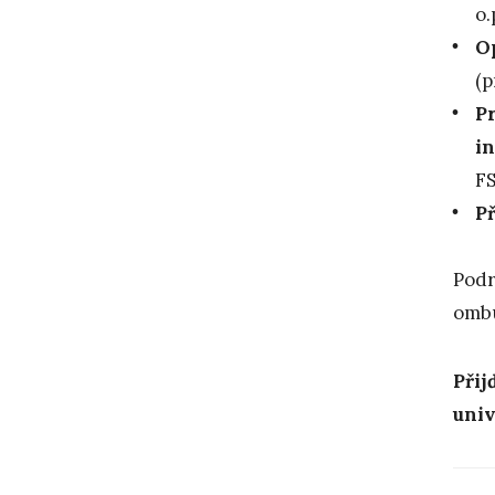
o.
Op
(p
P
in
FS
P
Podr
omb
Přij
univ