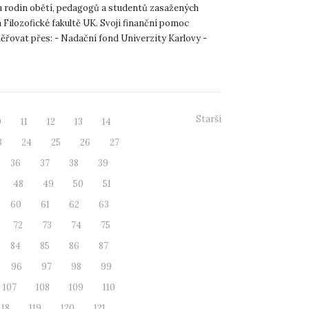
 rodin obětí, pedagogů a studentů zasažených
 Filozofické fakultě UK. Svoji finanční pomoc
řovat přes: - Nadační fond Univerzity Karlovy -
 u...
Starší
0
11
12
13
14
3
24
25
26
27
36
37
38
39
48
49
50
51
60
61
62
63
72
73
74
75
84
85
86
87
96
97
98
99
107
108
109
110
118
119
120
121