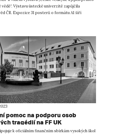
 vědě“. Výstavu ústecké univerzitě zapůjčila
ěd ČR. Expozice 31 posterů o formátu A1 šíří
 českých vě...
2023
ní pomoc na podporu osob
ých tragédií na FF UK
ipojuje k oficiálním finančním sbírkám vysokých škol