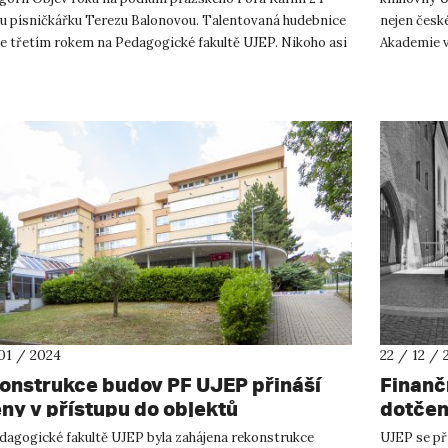
u písničkářku Terezu Balonovou. Talentovaná hudebnice
nejen české
je třetím rokem na Pedagogické fakultě UJEP. Nikoho asi
Akademie v
vapí, ž...
povědomí o
01 / 2024
22 / 12 / 
onstrukce budov PF UJEP přináší
Finanč
ny v přístupu do objektů
dotčen
dagogické fakultě UJEP byla zahájena rekonstrukce
UJEP se př