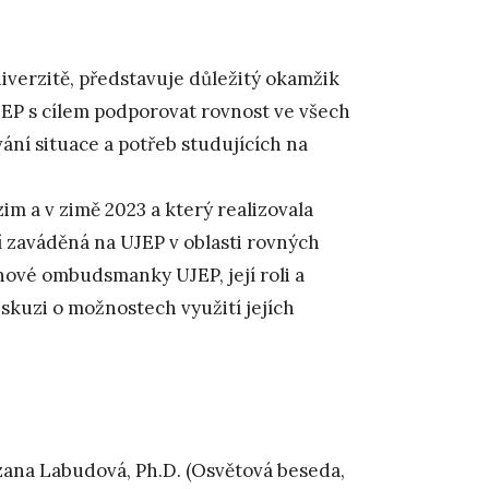
niverzitě, představuje důležitý okamžik
JEP s cílem podporovat rovnost ve všech
ní situace a potřeb studujících na
im a v zimě 2023 a který realizovala
í zaváděná na UJEP v oblasti rovných
nové ombudsmanky UJEP, její roli a
iskuzi o možnostech využití jejích
ana Labudová, Ph.D. (Osvětová beseda,