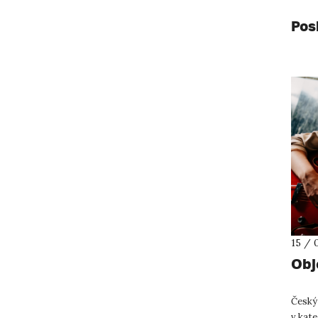
Pos
15 / 
Obj
Český 
v kat