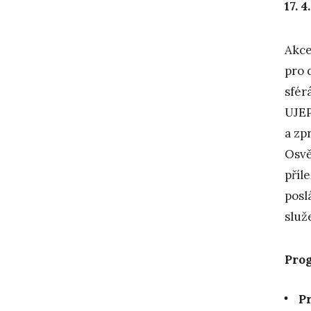
17. 
Akce
pro 
sfér
UJE
a zp
Osvě
příl
posl
služ
Pro
Pr