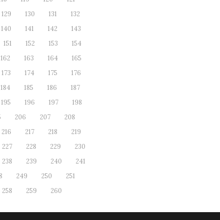
129
130
131
132
140
141
142
143
151
152
153
154
162
163
164
165
173
174
175
176
184
185
186
187
195
196
197
198
5
206
207
208
216
217
218
219
227
228
229
230
238
239
240
241
8
249
250
251
258
259
260