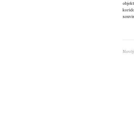
objekt
korido
souvis
omezen
Nověj