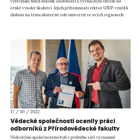
vystřídalo hned několik osobností s význačným vlivem na
české vysoké školství. Jejich přítomnosti rektor UJEP využil k
diskusi na téma skutečné role univerzit ve svých regionech.
Dne 1. září navští...
17 / 10 / 2022
Vědecké společnosti ocenily práci
odborníků z Přírodovědecké fakulty
UJEP
Vědeckými společnostmi byli v průběhu září významně