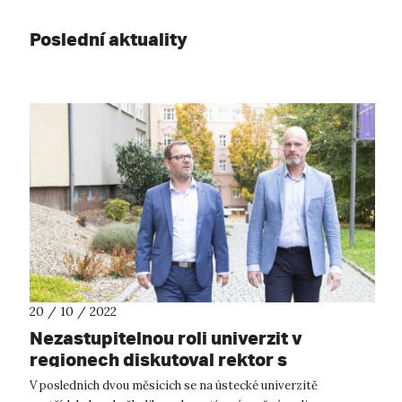
Poslední aktuality
20 / 10 / 2022
Nezastupitelnou roli univerzit v
regionech diskutoval rektor s
vrcholnými zástupci vysokého školství
V posledních dvou měsících se na ústecké univerzitě