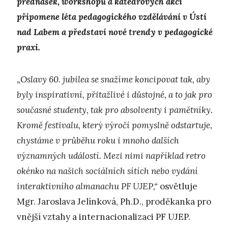
přednášek, workshopů a katedrových akcí
připomene léta pedagogického vzdělávání v Ústí
nad Labem a představí nové trendy v pedagogické
praxi.
„Oslavy 60. jubilea se snažíme koncipovat tak, aby
byly inspirativní, přitažlivé i důstojné, a to jak pro
současné studenty, tak pro absolventy i pamětníky.
Kromě festivalu, který výročí pomyslně odstartuje,
chystáme v průběhu roku i mnoho dalších
významných událostí. Mezi nimi například retro
okénko na našich sociálních sítích nebo vydání
interaktivního almanachu PF UJEP,“
osvětluje
Mgr. Jaroslava Jelínková, Ph.D., proděkanka pro
vnější vztahy a internacionalizaci PF UJEP.