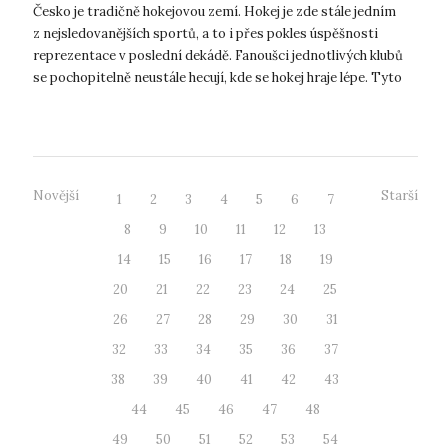
UJEP
Česko je tradičně hokejovou zemí. Hokej je zde stále jedním
z nejsledovanějších sportů, a to i přes pokles úspěšnosti
reprezentace v poslední dekádě. Fanoušci jednotlivých klubů
se pochopitelně neustále hecují, kde se hokej hraje lépe. Tyto
šarvátk...
Novější
Starší
1
2
3
4
5
6
7
8
9
10
11
12
13
14
15
16
17
18
19
20
21
22
23
24
25
26
27
28
29
30
31
32
33
34
35
36
37
38
39
40
41
42
43
44
45
46
47
48
49
50
51
52
53
54