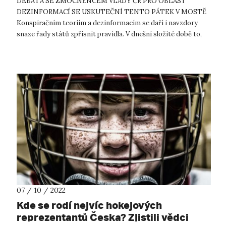
DEBATA SE ZMOCNĚNCEM VLÁDY ČR PRO OBLAST
DEZINFORMACÍ SE USKUTEČNÍ TENTO PÁTEK V MOSTĚ
Konspiračním teoriím a dezinformacím se daří i navzdory
snaze řady států zpřísnit pravidla. V dnešní složité době to,
bohužel, platí obzvlášť. Katedra politologie F...
07 / 10 / 2022
Kde se rodí nejvíc hokejových
reprezentantů Česka? Zjistili vědci