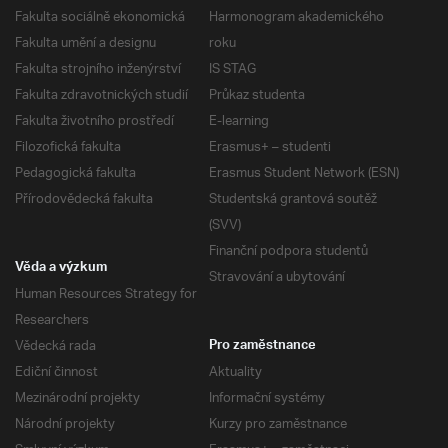
Fakulta sociálně ekonomická
Harmonogram akademického
Fakulta umění a designu
roku
Fakulta strojního inženýrství
IS STAG
Fakulta zdravotnických studií
Průkaz studenta
Fakulta životního prostředí
E-learning
Filozofická fakulta
Erasmus+ – studenti
Pedagogická fakulta
Erasmus Student Network (ESN)
Přírodovědecká fakulta
Studentská grantová soutěž
(SVV)
Finanční podpora studentů
Věda a výzkum
Stravování a ubytování
Human Resources Strategy for
Researchers
Vědecká rada
Pro zaměstnance
Ediční činnost
Aktuality
Mezinárodní projekty
Informační systémy
Národní projekty
Kurzy pro zaměstnance