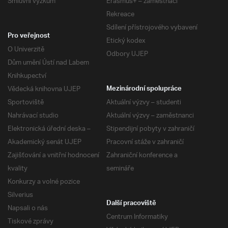
Smluvní výzkum
Erasmus+ – zaměstnaci
Rekreace
Sdílení přístrojového vybavení
Pro veřejnost
Etický kodex
O Univerzitě
Odbory UJEP
Dům umění Ústí nad Labem
Knihkupectví
Vědecká knihovna UJEP
Mezinárodní spolupráce
Sportoviště
Aktuální výzvy – studenti
Nahrávací studio
Aktuální výzvy – zaměstnanci
Elektronická úřední deska –
Stipendijní pobyty v zahraničí
Akademický senát UJEP
Pracovní stáže v zahraničí
Zajišťování a vnitřní hodnocení
Zahraniční konference a
kvality
semináře
Konkurzy a volné pozice
Silverius
Další pracoviště
Napsali o nás
Centrum Informatiky
Tiskové zprávy