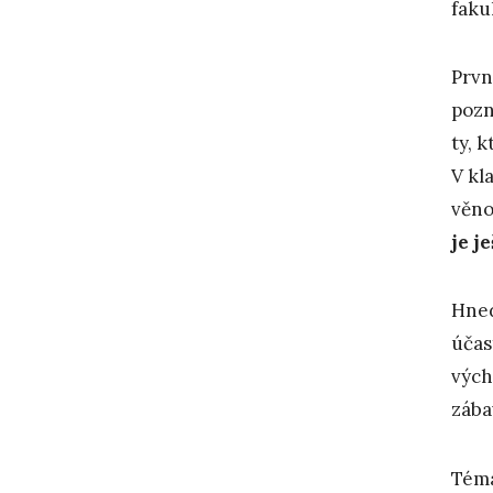
faku
Prvn
pozn
ty, 
V kl
věno
je j
Hned
účas
vých
zába
Téma