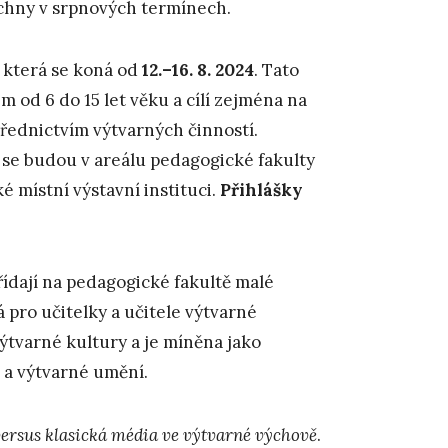
echny v srpnových termínech.
, která se koná od
12.–16. 8. 2024
. Tato
m od 6 do 15 let věku a cílí zejména na
střednictvím výtvarných činností.
, se budou v areálu pedagogické fakulty
 místní výstavní instituci.
Přihlášky
třídají na pedagogické fakultě malé
 pro učitelky a učitele výtvarné
výtvarné kultury a je míněna jako
 a výtvarné umění.
versus klasická média ve výtvarné výchově
.