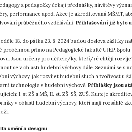
edagogy a pedagožky čekají přednášky, návštěvy význ
iéry, performance apod. Akce je akreditovaná MŠMT, abs
lvování průběžného vzdělávání.
Přihlašování již bylo 
eděle 18. do pátku 23. 8. 2024 budou doslova zážitky na
é proběhnou přímo na Pedagogické fakultě UJEP. Spolu 
ovu. Jsou určeny pro učitele/ky, kteří/ré chtějí rozvíj
nout se v oblasti hudební výchovy dále. Seznámí se s 
bní výchovy, jak rozvíjet hudební sluch a tvořivost u žá
rní technologie v hudební výchově.
Přihlášky jsou st
ujících: I. st ZŠ a MŠ, II. st. ZŠ, SŠ, ZUŠ. Kurz je akr
rníky v oblasti hudební výchovy, kteří mají rozsáhlé zk
eží.
lta umění a designu