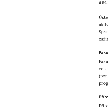
a na
Úste
akti
Spra
zaží
Faku
Faku
ve s
(pon
prog
Přír
Přír