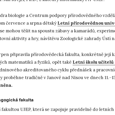
dra biologie a Centrum podpory přírodovědného vzděláv
om července a srpna dětský
Letní přírodovědnou unive
 se mohou těšit na spoustu zábavy a kamarádů, experime
tovní aktivity a hry, návštěvu Zoologické zahrady Ústí 
rpen připravila přírodovědecká fakulta, konkrétně její 
ých matematiků a fyziků, opět také
Letní školu učitel
dninového akreditovaného cyklu přednášek a pracovníc
ky proběhne tradičně v Janově nad Nisou ve dnech 11.–15
lněna.
gogická fakulta
í fakultou UJEP, která se zapojuje pravidelně do letních