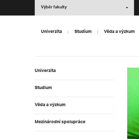
Výběr fakulty
Univerzita
Studium
Věda a výzkum
Univerzita
Studium
Věda a výzkum
Mezinárodní spolupráce