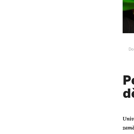
Do
P
d
Univ
zamě