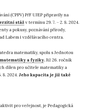
ání (CPPV) PřF UJEP připravily na
rzitní stáž
v termínu 29. 7. – 2. 8. 2024.
nty a pokusy, poznávání přírody,
nad Labem i vzdělávacího centra.
katedra matematiky, spolu s Jednotou
ů matematiky a fyziky
.
Již 26. ročník
h dílen pro učitele matematiky a
. 8. 2024.
Jeho kapacita je již také
 aktivit pro veřejnost, je Pedagogická