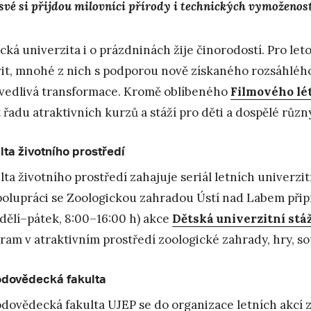
 své si přijdou milovníci přírody i technických vymoženost
cká univerzita i o prázdninách žije činorodostí. Pro leto
vit, mnohé z nich s podporou nově získaného rozsáhlé
vedlivá transformace. Kromě oblíbeného
Filmového lé
t řadu atraktivních kurzů a stáží pro děti a dospělé různ
lta životního prostředí
lta životního prostředí zahajuje seriál letních univerzit
polupráci se Zoologickou zahradou Ústí nad Labem při
dělí–pátek, 8:00–16:00 h) akce
Dětská univerzitní stá
ram v atraktivním prostředí zoologické zahrady, hry, s
odovědecká fakulta
odovědecká fakulta UJEP se do organizace letních akcí z