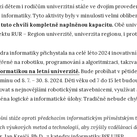
zí dětem i rodičům univerzitní stáže ve dvojím proved
 informatiky. Tyto aktivity byly v minulosti velmi oblíben
v tuto chvíli kompletně naplněnou kapacitu.
Obě univ
ektu RUR – Region univerzitě, univerzita regionu, i pro
dra informatiky přichystala na celé léto 2024 inovativní
řené na robotiku, programování a algoritmizaci, takzv
formatikou na letní univerzitě.
Bude probíhat v pětid
rmínu od 8. 7. – 30. 8. 2024. Děti věku od 7 do 15 let b
ovat s nejnovějšími robotickými stavebnicemi, využívat 
éna logické a informatické úlohy. Tradičně nebude chy
ošní stáže oproti předchozím informatickým příměstským t
ch výukových metod a technologií, aby zvýšily vzdělávací d
. Jan Krejčí, Ph.D., z katedry informatiky PřF UJEP.