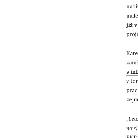
nabí
malé
již 
proj
Kate
zamě
s in
v te
prac
zejm
„
Let
nový
RNDr