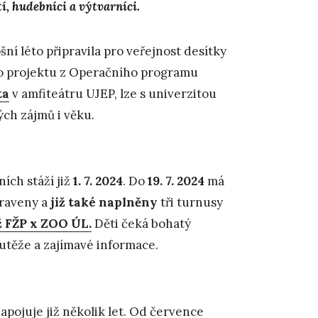
í, hudebníci a výtvarníci.
šní léto připravila pro veřejnost desítky
ho projektu z Operačního programu
ta
v amfiteátru UJEP, lze s univerzitou
ých zájmů i věku.
ních stáží již
1. 7. 2024
. Do
19. 7. 2024
má
praveny a
již také naplněny
tři turnusy
ž FŽP x ZOO ÚL.
Děti čeká bohatý
outěže a zajímavé informace.
apojuje již několik let. Od července