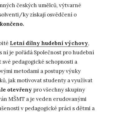
amných českých umělců, výtvarné
olventi/ky získají osvědčení o
ukončeno.
bité
Letní dílny hudební výchovy
,
s ní je pořádá Společnost pro hudební
et své pedagogické schopnosti a
novými metodami a postupy výuky
ků, jak motivovat studenty a využívat
ále otevřeny
pro všechny skupiny
editován MŠMT a je veden erudovanými
ušenosti v pedagogické práci s dětmi a