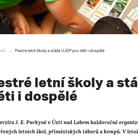
mů
Pestré letní školy a stáže UJEP pro děti i dospělé
estré letní školy a s
ěti i dospělé
erzita J. E. Purkyně v Ústí nad Labem každoročně organiz
řených letních škol, příměstských táborů a kempů. V leto