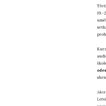
Třet
19.–
uměl
setk
proh
Kurz
audi
škol
odes
shrn
Akce
Letn