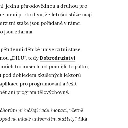
ení, jednu přírodovědnou a druhou pro
é, není proto divu, že letošní stáže mají
erzitní stáže jsou pořádané v rámci
to jsou zdarma.
 pětidenní dětské univerzitní stáže
anou „DILU“, tedy
Dobrodružství
enních turnusech, od pondělí do pátku,
udou pod dohledem zkušených lektorů
aplikace pro programování a řešit
bět ani program tělovýchovný.
áborům přinášejí řadu inovací, včetně
opad na mladé univerzitní stážisty
,“ říká