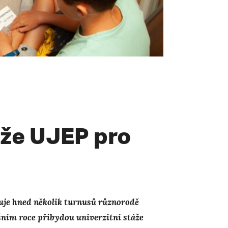
táže UJEP pro
uje hned několik turnusů různorodě
šním roce přibydou univerzitní stáže