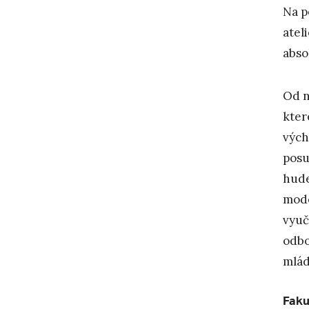
Na p
atel
abso
Od n
kter
vých
posu
hude
mode
vyuč
odbo
mlád
Faku