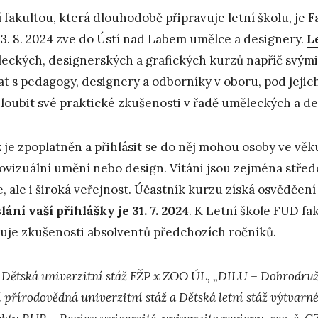
í fakultou, která dlouhodobě připravuje letní školu, je
23. 8. 2024 zve do Ústí nad Labem umělce a designery.
L
eckých, designerských a grafických kurzů napříč svými 
at s pedagogy, designery a odborníky v oboru, pod jeji
loubit své praktické zkušenosti v řadě uměleckých a d
 je zpoplatněn a přihlásit se do něj mohou osoby ve věk
ovizuální umění nebo design. Vítáni jsou zejména střed
e, ale i široká veřejnost. Účastník kurzu získá osvědčení
lání vaší přihlášky je 31. 7. 2024
. K Letní škole FUD fa
uje zkušenosti absolventů předchozích ročníků.
 Dětská univerzitní stáž FŽP x ZOO ÚL, „DILU – Dobrodružst
í přírodovědná univerzitní stáž a Dětská letní stáž výtvarn