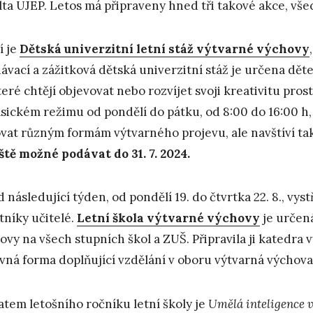
lta UJEP. Letos má připraveny hned tři takové akce, vš
í je
Dětská univerzitní letní stáž výtvarné výchovy
ávací a zážitková dětská univerzitní stáž je určena děte
které chtějí objevovat nebo rozvíjet svoji kreativitu pro
asickém režimu od pondělí do pátku, od 8:00 do 16:00 h
vat různým formám výtvarného projevu, ale navštíví také
eště možné podávat do 31. 7. 2024.
 následující týden, od pondělí 19. do čtvrtka 22. 8., vys
tníky učitelé.
Letní škola výtvarné výchovy
je určená
ovy na všech stupních škol a ZUŠ. Připravila ji katedra 
vná forma doplňující vzdělání v oboru výtvarná výchova
tem letošního ročníku letní školy je
Umělá inteligence 