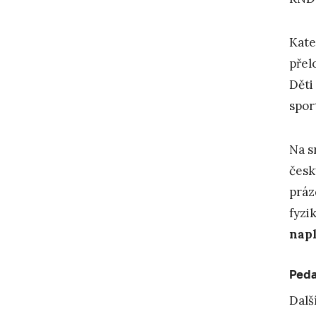
Kate
přel
Děti
spor
Na s
česk
práz
fyzi
nap
Peda
Dalš