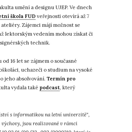
 Fakulta umění a designu UJEP. Ve dnech
etní škola FUD
veřejnosti otevírá až 7
ateliéry. Zájemci májí možnost se
chž lektorským vedením mohou získat či
esignérských technik.
u od 16 let se zájmem o současné
oškoláci, uchazeči o studium na vysoké
 o jeho absolvování.
Termín pro
kulta vydala také
podcast
, který
ví s informatikou na letní univerzitě“,
é výchovy, jsou realizované v rámci