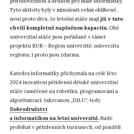
přírodovědnou a druhou pro malé informatiky.
Tyto aktivity byly v minulosti velmi oblíbené,
není proto divu, že letošní stáže mají
již v tuto
chvíli kompletně naplněnou kapacitu.
Obě
univerzitní stáže jsou pořádané v rámci
projektu RUR – Region univerzitě, univerzita
regionu, i proto jsou zdarma.
Katedra informatiky přichystala na celé léto
2024 inovativní pětidenní dětské univerzitní
stáže zaměřené na robotiku, programování a
algoritmizaci, takzvanou „DILU“, tedy
Dobrodružství
s informatikou na letní univerzitě.
Bude
probíhat v pětidenních turnusech, od pondělí