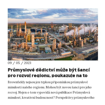
09 / 05 / 2023
Průmyslové dědictví může být šancí
pro rozvoj regionu, poukazuje na to
nová publikace UJEP
Brownfieldy nejsou jen trpkou připomínkou průmyslové
minulosti našeho regionu. Mohou být novou šancí pro jeho
rozvoj. Nejen o tom vypovídá nová publikace Průmyslová
minulost, kreativní budoucnost? Perspektivy průmyslového
dědictví Podkrušnohoří kolekti...