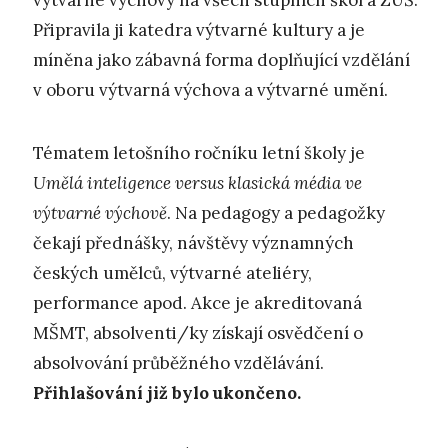
výtvarné výchovy na všech stupních škol a ZUŠ.
Připravila ji katedra výtvarné kultury a je
míněna jako zábavná forma doplňující vzdělání
v oboru výtvarná výchova a výtvarné umění.
Tématem letošního ročníku letní školy je
Umělá inteligence versus klasická média ve
výtvarné výchově
. Na pedagogy a pedagožky
čekají přednášky, návštěvy významných
českých umělců, výtvarné ateliéry,
performance apod. Akce je akreditovaná
MŠMT, absolventi/ky získají osvědčení o
absolvování průběžného vzdělávání.
Přihlašování již bylo ukončeno.