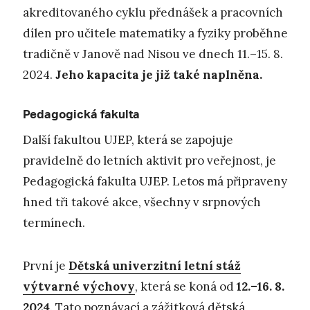
akreditovaného cyklu přednášek a pracovních
dílen pro učitele matematiky a fyziky proběhne
tradičně v Janově nad Nisou ve dnech 11.–15. 8.
2024.
Jeho kapacita je již také naplněna.
Pedagogická fakulta
Další fakultou UJEP, která se zapojuje
pravidelně do letních aktivit pro veřejnost, je
Pedagogická fakulta UJEP. Letos má připraveny
hned tři takové akce, všechny v srpnových
termínech.
První je
Dětská univerzitní letní stáž
výtvarné výchovy
, která se koná od
12.–16. 8.
2024
. Tato poznávací a zážitková dětská