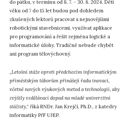
do pátku, v termínu od 8. 7. – 30. 8. 2024. Děti
věku od 7 do 15 let budou pod dohledem
zkušených lektorů pracovat s nejnovějšími
robotickými stavebnicemi, využívat aplikace
pro programování a řešit zejména logické a
informatické úlohy. Tradičně nebude chybět
ani program tělovýchovný.
„
Letošní stáže oproti předchozím informatickým
příměstským táborům přinášejí řadu inovací,
včetně nových výukových metod a technologií, aby
zvýšily vzdělávací dopad na mladé univerzitní
stážisty
,“ říká RNDr. Jan Krejčí, Ph.D., z katedry
informatiky PřF UJEP.