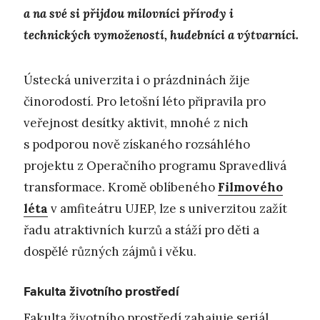
a na své si přijdou milovníci přírody i
technických vymožeností, hudebníci a výtvarníci.
Ústecká univerzita i o prázdninách žije
činorodostí. Pro letošní léto připravila pro
veřejnost desítky aktivit, mnohé z nich
s podporou nově získaného rozsáhlého
projektu z Operačního programu Spravedlivá
transformace. Kromě oblíbeného
Filmového
léta
v amfiteátru UJEP, lze s univerzitou zažít
řadu atraktivních kurzů a stáží pro děti a
dospělé různých zájmů i věku.
Fakulta životního prostředí
Fakulta životního prostředí zahajuje seriál