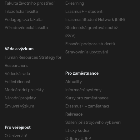
Fakulta životního prostředí
E-learning
Filozofická fakulta
Erasmus+ – studenti
Pedagogická fakulta
Erasmus Student Network (ESN)
Přírodovědecká fakulta
Studentská grantová soutěž
(SVV)
Finanční podpora studentů
Věda a výzkum
Stravování a ubytování
Human Resources Strategy for
Researchers
Vědecká rada
Pro zaměstnance
Ediční činnost
Aktuality
Mezinárodní projekty
Informační systémy
Národní projekty
Kurzy pro zaměstnance
Smluvní výzkum
Erasmus+ – zaměstnaci
Rekreace
Sdílení přístrojového vybavení
Pro veřejnost
Etický kodex
O Univerzitě
Odbory UJEP