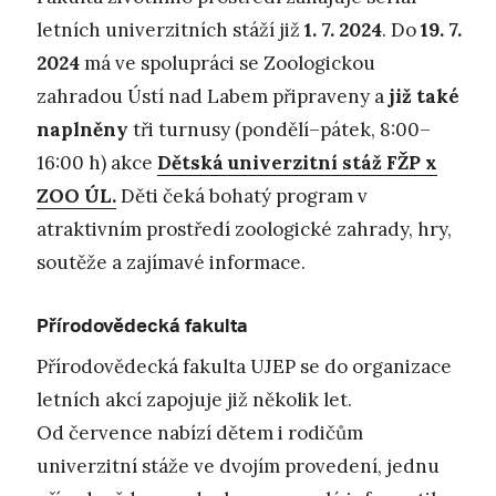
letních univerzitních stáží již
1. 7. 2024
. Do
19. 7.
2024
má ve spolupráci se Zoologickou
zahradou Ústí nad Labem připraveny a
již také
naplněny
tři turnusy (pondělí–pátek, 8:00–
16:00 h) akce
Dětská univerzitní stáž FŽP x
ZOO ÚL.
Děti čeká bohatý program v
atraktivním prostředí zoologické zahrady, hry,
soutěže a zajímavé informace.
Přírodovědecká fakulta
Přírodovědecká fakulta UJEP se do organizace
letních akcí zapojuje již několik let.
Od července nabízí dětem i rodičům
univerzitní stáže ve dvojím provedení, jednu