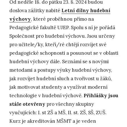
Od neděle 18. do pátku 23. 8. 2024 budou
doslova zážitky nabité
Letní dílny hudební
výchovy
, které proběhnou přímo na
Pedagogické fakultě UJEP. Spolu s ní je pořádá
Společnost pro hudební výchovu. Jsou určeny
pro učitele/ky, kteří/ré chtějí rozvíjet své
pedagogické schopnosti a posunout se v oblasti
hudební výchovy dále. Seznámí se s novými
metodami a postupy výuky hudební výchovy,
jak rozvíjet hudební sluch a tvořivost u žáků,
jak motivovat studenty a využívat moderní
technologie v hudební výchově.
Přihlášky jsou
stále otevřeny
pro všechny skupiny
vyučujících: I. st ZŠ a MŠ, II. st. ZŠ, SŠ, ZUŠ.
Kurz je akreditován MŠMT a je veden