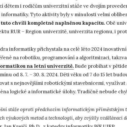
zí dětem i rodičům univerzitní stáže ve dvojím proved
 informatiky. Tyto aktivity byly v minulosti velmi oblíben
v tuto chvíli kompletně naplněnou kapacitu.
Obě univ
ektu RUR – Region univerzitě, univerzita regionu, i pro
dra informatiky přichystala na celé léto 2024 inovativní
řené na robotiku, programování a algoritmizaci, takzv
formatikou na letní univerzitě.
Bude probíhat v pětid
rmínu od 8. 7. – 30. 8. 2024. Děti věku od 7 do 15 let b
ovat s nejnovějšími robotickými stavebnicemi, využívat 
éna logické a informatické úlohy. Tradičně nebude chy
ošní stáže oproti předchozím informatickým příměstským t
ch výukových metod a technologií, aby zvýšily vzdělávací d
. Jan Krejčí, Ph.D., z katedry informatiky PřF UJEP.