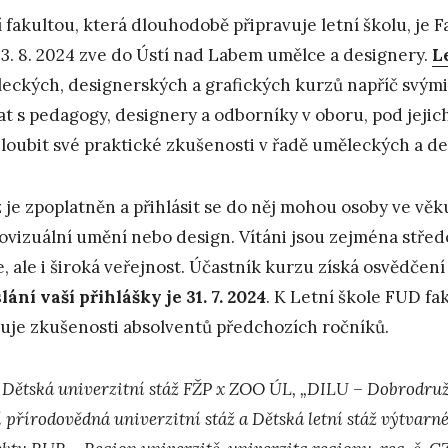
í fakultou, která dlouhodobě připravuje letní školu, je
23. 8. 2024 zve do Ústí nad Labem umělce a designery.
L
eckých, designerských a grafických kurzů napříč svými 
at s pedagogy, designery a odborníky v oboru, pod jeji
loubit své praktické zkušenosti v řadě uměleckých a d
 je zpoplatněn a přihlásit se do něj mohou osoby ve věk
ovizuální umění nebo design. Vítáni jsou zejména střed
e, ale i široká veřejnost. Účastník kurzu získá osvědčení
lání vaší přihlášky je 31. 7. 2024
. K Letní škole FUD fa
uje zkušenosti absolventů předchozích ročníků.
 Dětská univerzitní stáž FŽP x ZOO ÚL, „DILU – Dobrodružst
í přírodovědná univerzitní stáž a Dětská letní stáž výtvarn