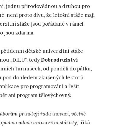
ení, jednu přírodovědnou a druhou pro
é, není proto divu, že letošní stáže mají
erzitní stáže jsou pořádané v rámci
to jsou zdarma.
 pětidenní dětské univerzitní stáže
anou „DILU“, tedy
Dobrodružství
enních turnusech, od pondělí do pátku,
udou pod dohledem zkušených lektorů
aplikace pro programování a řešit
bět ani program tělovýchovný.
áborům přinášejí řadu inovací, včetně
opad na mladé univerzitní stážisty
,“ říká