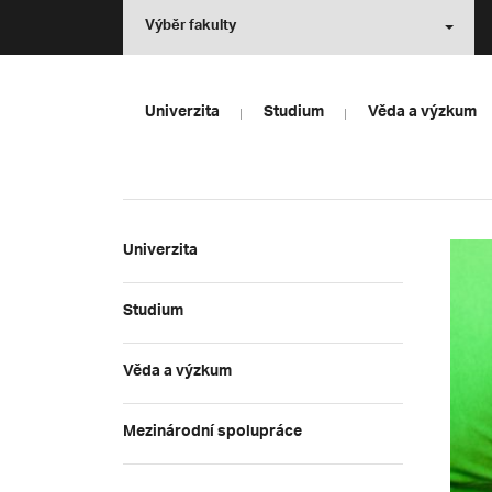
Výběr fakulty
Univerzita
Studium
Věda a výzkum
Univerzita
Studium
Věda a výzkum
Mezinárodní spolupráce