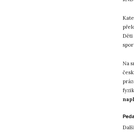
Kate
přel
Děti
spor
Na s
česk
práz
fyzi
nap
Peda
Dalš