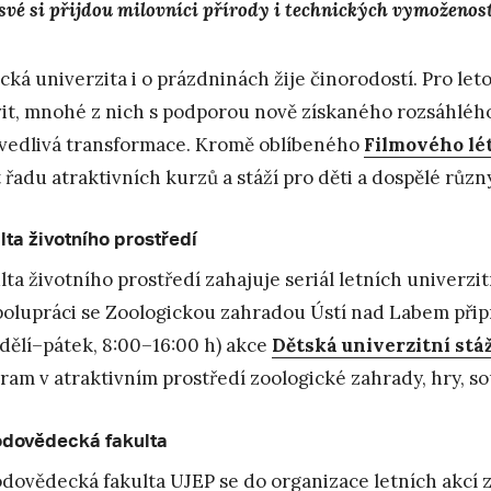
 své si přijdou milovníci přírody i technických vymoženost
cká univerzita i o prázdninách žije činorodostí. Pro leto
vit, mnohé z nich s podporou nově získaného rozsáhlé
vedlivá transformace. Kromě oblíbeného
Filmového lé
t řadu atraktivních kurzů a stáží pro děti a dospělé různ
lta životního prostředí
lta životního prostředí zahajuje seriál letních univerzit
polupráci se Zoologickou zahradou Ústí nad Labem při
dělí–pátek, 8:00–16:00 h) akce
Dětská univerzitní stá
ram v atraktivním prostředí zoologické zahrady, hry, s
odovědecká fakulta
odovědecká fakulta UJEP se do organizace letních akcí z