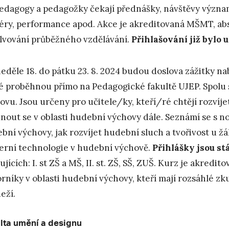
edagogy a pedagožky čekají přednášky, návštěvy význ
iéry, performance apod. Akce je akreditovaná MŠMT, abs
lvování průběžného vzdělávání.
Přihlašování již bylo 
eděle 18. do pátku 23. 8. 2024 budou doslova zážitky na
é proběhnou přímo na Pedagogické fakultě UJEP. Spolu 
ovu. Jsou určeny pro učitele/ky, kteří/ré chtějí rozvíj
nout se v oblasti hudební výchovy dále. Seznámí se s 
bní výchovy, jak rozvíjet hudební sluch a tvořivost u žá
rní technologie v hudební výchově.
Přihlášky jsou st
ujících: I. st ZŠ a MŠ, II. st. ZŠ, SŠ, ZUŠ. Kurz je akr
rníky v oblasti hudební výchovy, kteří mají rozsáhlé zk
eží.
lta umění a designu