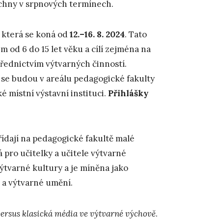
echny v srpnových termínech.
, která se koná od
12.–16. 8. 2024
. Tato
m od 6 do 15 let věku a cílí zejména na
střednictvím výtvarných činností.
, se budou v areálu pedagogické fakulty
 místní výstavní instituci.
Přihlášky
třídají na pedagogické fakultě malé
 pro učitelky a učitele výtvarné
výtvarné kultury a je míněna jako
 a výtvarné umění.
versus klasická média ve výtvarné výchově
.