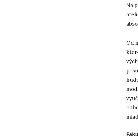
Na p
atel
abso
Od n
kter
vých
posu
hude
mode
vyuč
odbo
mlád
Faku