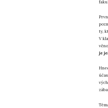
faku
Prvn
pozn
ty, 
V kl
věno
je j
Hned
účas
vých
zába
Téma