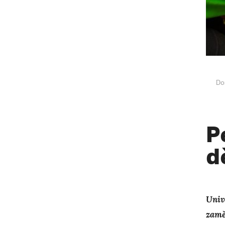
Do
P
d
Univ
zamě