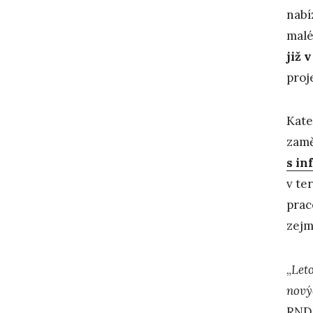
nabí
malé
již 
proj
Kate
zamě
s in
v te
prac
zejm
„
Let
nový
RNDr