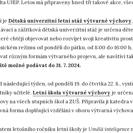
lta UJEP. Letos má připraveny hned tři takové akce, vš
í je
Dětská univerzitní letní stáž výtvarné výchovy
ávací a zážitková dětská univerzitní stáž je určena děte
které chtějí objevovat nebo rozvíjet svoji kreativitu pro
asickém režimu od pondělí do pátku, od 8:00 do 16:00 h
vat různým formám výtvarného projevu, ale navštíví také
eště možné podávat do 31. 7. 2024.
 následující týden, od pondělí 19. do čtvrtka 22. 8., vys
tníky učitelé.
Letní škola výtvarné výchovy
je určená
ovy na všech stupních škol a ZUŠ. Připravila ji katedra 
vná forma doplňující vzdělání v oboru výtvarná výchova
tem letošního ročníku letní školy je
Umělá inteligence 