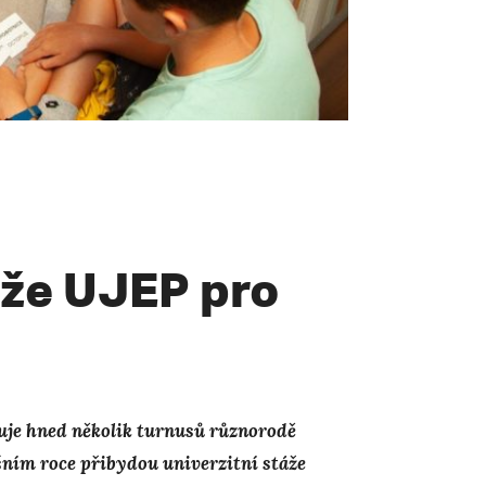
táže UJEP pro
uje hned několik turnusů různorodě
šním roce přibydou univerzitní stáže