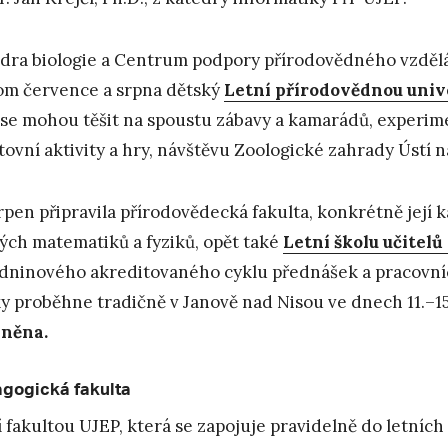
dra biologie a Centrum podpory přírodovědného vzděláv
om července a srpna dětský
Letní přírodovědnou unive
 se mohou těšit na spoustu zábavy a kamarádů, experime
tovní aktivity a hry, návštěvu Zoologické zahrady Ústí 
rpen připravila přírodovědecká fakulta, konkrétně její 
ých matematiků a fyziků, opět také
Letní školu učitel
dninového akreditovaného cyklu přednášek a pracovníc
ky proběhne tradičně v Janově nad Nisou ve dnech 11.–15
lněna.
gogická fakulta
í fakultou UJEP, která se zapojuje pravidelně do letních