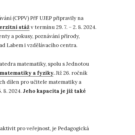
ání (CPPV) PřF UJEP připravily na
rzitní stáž
v termínu 29. 7. – 2. 8. 2024.
nty a pokusy, poznávání přírody,
nad Labem i vzdělávacího centra.
katedra matematiky, spolu s Jednotou
ů matematiky a fyziky
.
Již 26. ročník
h dílen pro učitele matematiky a
. 8. 2024.
Jeho kapacita je již také
 aktivit pro veřejnost, je Pedagogická