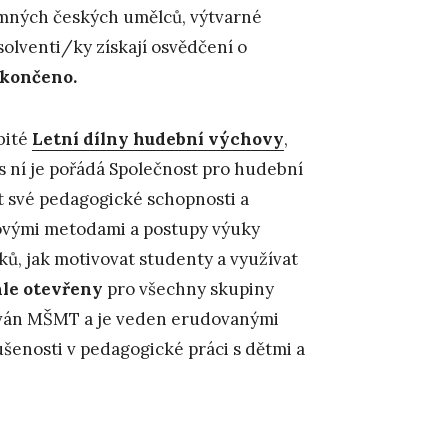
amných českých umělců, výtvarné
olventi/ky získají osvědčení o
ukončeno.
bité
Letní dílny hudební výchovy
,
s ní je pořádá Společnost pro hudební
et své pedagogické schopnosti a
novými metodami a postupy výuky
ků, jak motivovat studenty a využívat
ále otevřeny
pro všechny skupiny
editován MŠMT a je veden erudovanými
ušenosti v pedagogické práci s dětmi a