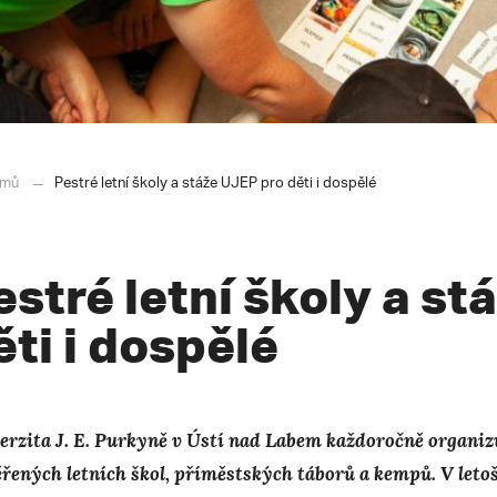
mů
Pestré letní školy a stáže UJEP pro děti i dospělé
estré letní školy a s
ěti i dospělé
erzita J. E. Purkyně v Ústí nad Labem každoročně organiz
řených letních škol, příměstských táborů a kempů. V leto