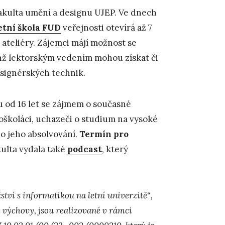
 Fakulta umění a designu UJEP. Ve dnech
etní škola FUD
veřejnosti otevírá až 7
ateliéry. Zájemci májí možnost se
chž lektorským vedením mohou získat či
esignérských technik.
u od 16 let se zájmem o současné
oškoláci, uchazeči o studium na vysoké
 o jeho absolvování.
Termín pro
kulta vydala také
podcast
, který
ví s informatikou na letní univerzitě“,
é výchovy, jsou realizované v rámci