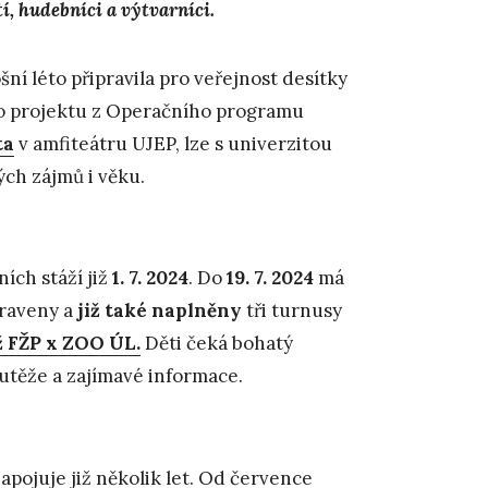
í, hudebníci a výtvarníci.
šní léto připravila pro veřejnost desítky
ho projektu z Operačního programu
ta
v amfiteátru UJEP, lze s univerzitou
ých zájmů i věku.
ních stáží již
1. 7. 2024
. Do
19. 7. 2024
má
praveny a
již také naplněny
tři turnusy
ž FŽP x ZOO ÚL.
Děti čeká bohatý
outěže a zajímavé informace.
apojuje již několik let. Od července