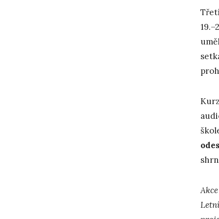
Třet
19.–
uměl
setk
proh
Kurz
audi
škol
odes
shrn
Akce
Letn