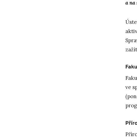
a na
Úste
akti
Spra
zaží
Faku
Faku
ve s
(pon
prog
Přír
Přír