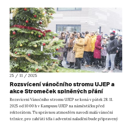
25 / 11 / 2025
Rozsvícení vánočního stromu UJEP a
akce Stromeček splněných přání
Rozsvícení Vánočního stromu UJEP se koná v pátek 28. 11.
2025 od 10:00 h v Kampusu UJEP na náměstíčku před
rektorátem. Tu správnou atmosféru navodí malá vánoční
tržnice, pro zahřátí těla i adventní naladění bude připravený
svařáček, čaj a vánoční ml...