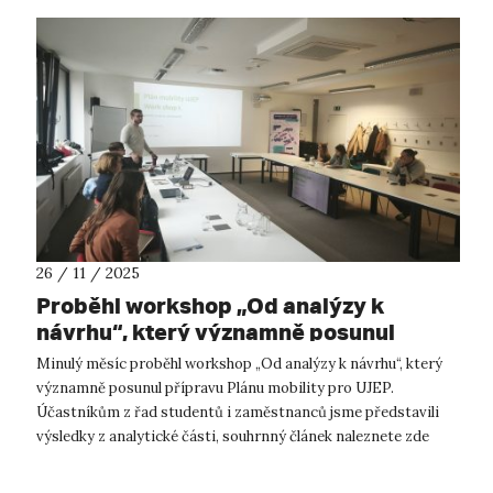
26 / 11 / 2025
Proběhl workshop „Od analýzy k
návrhu“, který významně posunul
přípravu Plánu mobility pro UJEP.
Minulý měsíc proběhl workshop „Od analýzy k návrhu“, který
významně posunul přípravu Plánu mobility pro UJEP.
Účastníkům z řad studentů i zaměstnanců jsme představili
výsledky z analytické části, souhrnný článek naleznete zde
(https://rur.ujep.cz/plan-...