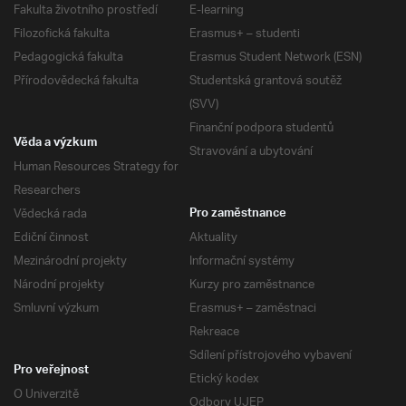
Fakulta životního prostředí
E-learning
Filozofická fakulta
Erasmus+ – studenti
Pedagogická fakulta
Erasmus Student Network (ESN)
Přírodovědecká fakulta
Studentská grantová soutěž
(SVV)
Finanční podpora studentů
Věda a výzkum
Stravování a ubytování
Human Resources Strategy for
Researchers
Vědecká rada
Pro zaměstnance
Ediční činnost
Aktuality
Mezinárodní projekty
Informační systémy
Národní projekty
Kurzy pro zaměstnance
Smluvní výzkum
Erasmus+ – zaměstnaci
Rekreace
Sdílení přístrojového vybavení
Pro veřejnost
Etický kodex
O Univerzitě
Odbory UJEP