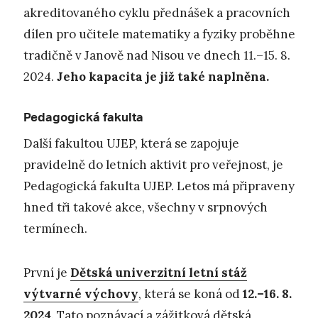
akreditovaného cyklu přednášek a pracovních
dílen pro učitele matematiky a fyziky proběhne
tradičně v Janově nad Nisou ve dnech 11.–15. 8.
2024.
Jeho kapacita je již také naplněna.
Pedagogická fakulta
Další fakultou UJEP, která se zapojuje
pravidelně do letních aktivit pro veřejnost, je
Pedagogická fakulta UJEP. Letos má připraveny
hned tři takové akce, všechny v srpnových
termínech.
První je
Dětská univerzitní letní stáž
výtvarné výchovy
, která se koná od
12.–16. 8.
2024
. Tato poznávací a zážitková dětská