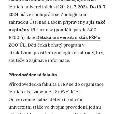
letních univerzitních stáží již
1. 7. 2024
. Do
19. 7.
2024
má ve spolupráci se Zoologickou
zahradou Ústí nad Labem připraveny a
již také
naplněny
tři turnusy (pondělí–pátek, 8:00–
16:00 h) akce
Dětská univerzitní stáž FŽP x
ZOO ÚL.
Děti čeká bohatý program v
atraktivním prostředí zoologické zahrady, hry,
soutěže a zajímavé informace.
Přírodovědecká fakulta
Přírodovědecká fakulta UJEP se do organizace
letních akcí zapojuje již několik let.
Od července nabízí dětem i rodičům
univerzitní stáže ve dvojím provedení, jednu