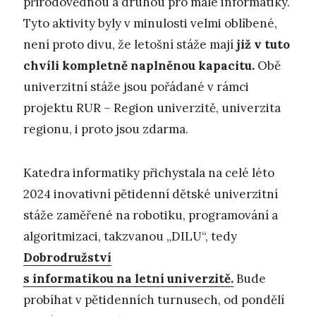
přírodovědnou a druhou pro malé informatiky.
Tyto aktivity byly v minulosti velmi oblíbené,
není proto divu, že letošní stáže mají
již v tuto
chvíli kompletně naplněnou kapacitu.
Obě
univerzitní stáže jsou pořádané v rámci
projektu RUR – Region univerzitě, univerzita
regionu, i proto jsou zdarma.
Katedra informatiky přichystala na celé léto
2024 inovativní pětidenní dětské univerzitní
stáže zaměřené na robotiku, programování a
algoritmizaci, takzvanou „DILU“, tedy
Dobrodružství
s informatikou na letní univerzitě.
Bude
probíhat v pětidenních turnusech, od pondělí