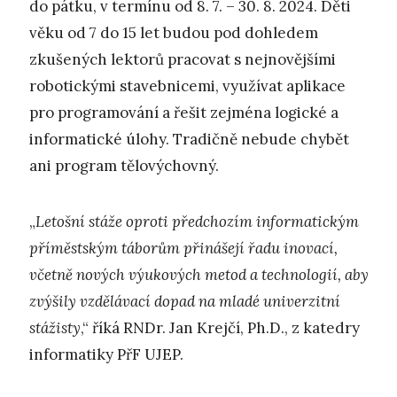
do pátku, v termínu od 8. 7. – 30. 8. 2024. Děti
věku od 7 do 15 let budou pod dohledem
zkušených lektorů pracovat s nejnovějšími
robotickými stavebnicemi, využívat aplikace
pro programování a řešit zejména logické a
informatické úlohy. Tradičně nebude chybět
ani program tělovýchovný.
„
Letošní stáže oproti předchozím informatickým
příměstským táborům přinášejí řadu inovací,
včetně nových výukových metod a technologií, aby
zvýšily vzdělávací dopad na mladé univerzitní
stážisty
,“ říká RNDr. Jan Krejčí, Ph.D., z katedry
informatiky PřF UJEP.