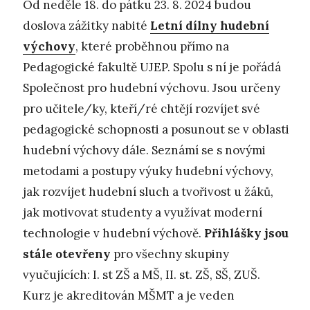
Od neděle 18. do pátku 23. 8. 2024 budou
doslova zážitky nabité
Letní dílny hudební
výchovy
, které proběhnou přímo na
Pedagogické fakultě UJEP. Spolu s ní je pořádá
Společnost pro hudební výchovu. Jsou určeny
pro učitele/ky, kteří/ré chtějí rozvíjet své
pedagogické schopnosti a posunout se v oblasti
hudební výchovy dále. Seznámí se s novými
metodami a postupy výuky hudební výchovy,
jak rozvíjet hudební sluch a tvořivost u žáků,
jak motivovat studenty a využívat moderní
technologie v hudební výchově.
Přihlášky jsou
stále otevřeny
pro všechny skupiny
vyučujících: I. st ZŠ a MŠ, II. st. ZŠ, SŠ, ZUŠ.
Kurz je akreditován MŠMT a je veden