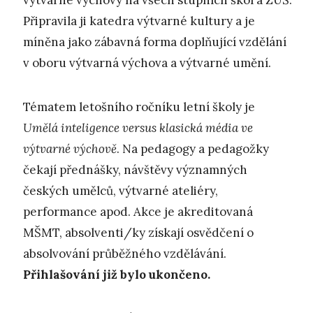
výtvarné výchovy na všech stupních škol a ZUŠ.
Připravila ji katedra výtvarné kultury a je
míněna jako zábavná forma doplňující vzdělání
v oboru výtvarná výchova a výtvarné umění.
Tématem letošního ročníku letní školy je
Umělá inteligence versus klasická média ve
výtvarné výchově
. Na pedagogy a pedagožky
čekají přednášky, návštěvy významných
českých umělců, výtvarné ateliéry,
performance apod. Akce je akreditovaná
MŠMT, absolventi/ky získají osvědčení o
absolvování průběžného vzdělávání.
Přihlašování již bylo ukončeno.