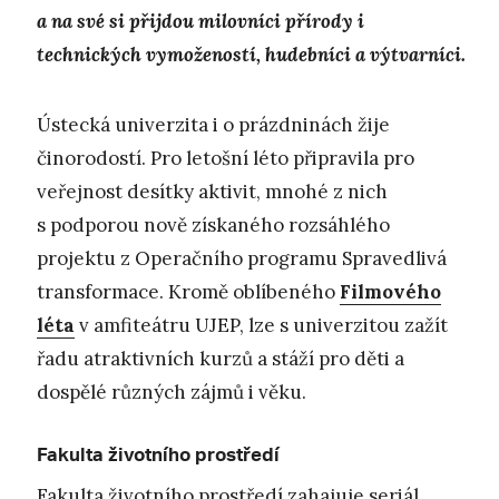
a na své si přijdou milovníci přírody i
technických vymožeností, hudebníci a výtvarníci.
Ústecká univerzita i o prázdninách žije
činorodostí. Pro letošní léto připravila pro
veřejnost desítky aktivit, mnohé z nich
s podporou nově získaného rozsáhlého
projektu z Operačního programu Spravedlivá
transformace. Kromě oblíbeného
Filmového
léta
v amfiteátru UJEP, lze s univerzitou zažít
řadu atraktivních kurzů a stáží pro děti a
dospělé různých zájmů i věku.
Fakulta životního prostředí
Fakulta životního prostředí zahajuje seriál