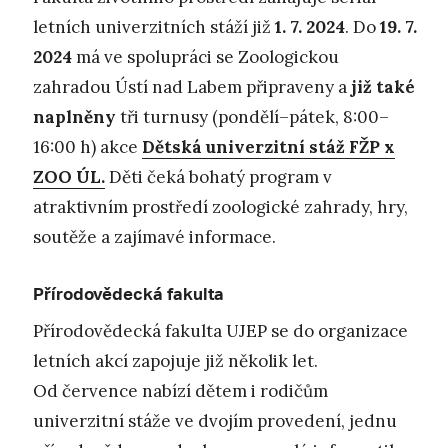
letních univerzitních stáží již
1. 7. 2024
. Do
19. 7.
2024
má ve spolupráci se Zoologickou
zahradou Ústí nad Labem připraveny a
již také
naplněny
tři turnusy (pondělí–pátek, 8:00–
16:00 h) akce
Dětská univerzitní stáž FŽP x
ZOO ÚL.
Děti čeká bohatý program v
atraktivním prostředí zoologické zahrady, hry,
soutěže a zajímavé informace.
Přírodovědecká fakulta
Přírodovědecká fakulta UJEP se do organizace
letních akcí zapojuje již několik let.
Od července nabízí dětem i rodičům
univerzitní stáže ve dvojím provedení, jednu