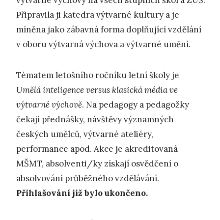
výtvarné výchovy na všech stupních škol a ZUŠ.
Připravila ji katedra výtvarné kultury a je
míněna jako zábavná forma doplňující vzdělání
v oboru výtvarná výchova a výtvarné umění.
Tématem letošního ročníku letní školy je
Umělá inteligence versus klasická média ve
výtvarné výchově
. Na pedagogy a pedagožky
čekají přednášky, návštěvy významných
českých umělců, výtvarné ateliéry,
performance apod. Akce je akreditovaná
MŠMT, absolventi/ky získají osvědčení o
absolvování průběžného vzdělávání.
Přihlašování již bylo ukončeno.