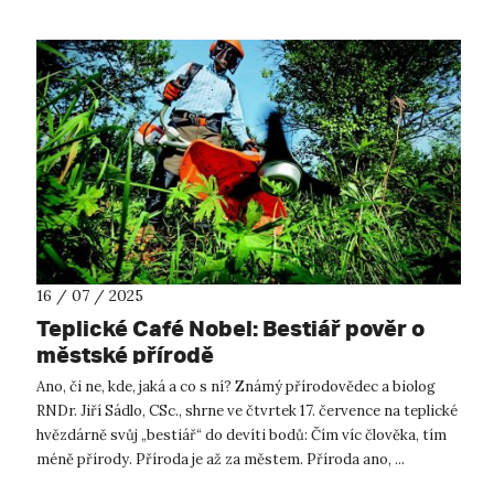
16 / 07 / 2025
Teplické Café Nobel: Bestiář pověr o
městské přírodě
Ano, či ne, kde, jaká a co s ní? Známý přírodovědec a biolog
RNDr. Jiří Sádlo, CSc., shrne ve čtvrtek 17. července na teplické
hvězdárně svůj „bestiář“ do devíti bodů: Čím víc člověka, tím
méně přírody. Příroda je až za městem. Příroda ano, ...