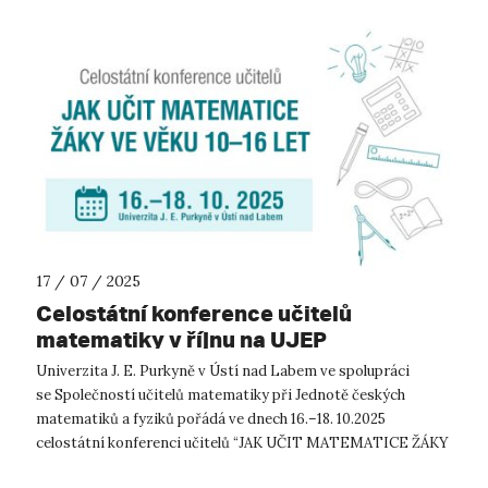
17 / 07 / 2025
Celostátní konference učitelů
matematiky v říjnu na UJEP
Univerzita J. E. Purkyně v Ústí nad Labem ve spolupráci
se Společností učitelů matematiky při Jednotě českých
matematiků a fyziků pořádá ve dnech 16.–18. 10.2025
celostátní konferenci učitelů “JAK UČIT MATEMATICE ŽÁKY
VE VĚKU 10–16 LET”. Motto let...