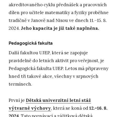
akreditovaného cyklu přednášek a pracovních
dílen pro učitele matematiky a fyziky proběhne
tradičně v Janově nad Nisou ve dnech 11.–15. 8.
2024.
Jeho kapacita je již také naplněna.
Pedagogická fakulta
Další fakultou UJEP, která se zapojuje
pravidelně do letních aktivit pro veřejnost, je
Pedagogická fakulta UJEP. Letos má připraveny
hned tři takové akce, všechny v srpnových
termínech.
První je
Dětská univerzitní letní stáž
výtvarné výchovy
, která se koná od
12.–16. 8.
2024
. Tato poznávací a zážitková dětská