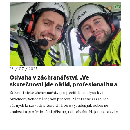
23 / 07 / 2025
Odvaha v záchranářství: „Ve
skutečnosti jde o klid, profesionalitu a
schopnost jednat efektivně pod
Zdravotnické záchranářství je specifickou a fyzicky i
tlakem.“
psychicky velice náročnou profesí. Záchranář zasahuje v
různých krizových situacích, které vyžadují jak odborné
znalosti a profesionální přístup, tak odvahu. Nejen na otázky
stran osobnostních rysů ...