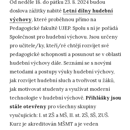
Od neděle 18. do pátku 23. 8. 2024 budou
doslova zážitky nabité
Letní dílny hudební
výchovy
, které proběhnou přímo na
Pedagogické fakultě UJEP. Spolu s ní je pořádá
Společnost pro hudební výchovu. Jsou určeny
pro učitele/ky, kteří/ré chtějí rozvíjet své
pedagogické schopnosti a posunout se v oblasti
hudební výchovy dále. Seznámí se s novými
metodami a postupy výuky hudební výchovy,
jak rozvíjet hudební sluch a tvořivost u žáků,
jak motivovat studenty a využívat moderní
technologie v hudební výchově.
Přihlášky jsou
stále otevřeny
pro všechny skupiny
vyučujících: I. st ZŠ a MŠ, II. st. ZŠ, SŠ, ZUŠ.
Kurz je akreditován MŠMT a je veden