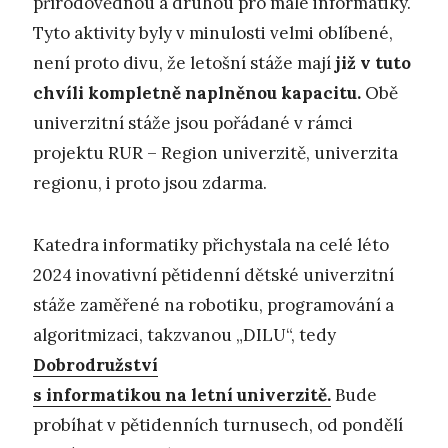
přírodovědnou a druhou pro malé informatiky.
Tyto aktivity byly v minulosti velmi oblíbené,
není proto divu, že letošní stáže mají
již v tuto
chvíli kompletně naplněnou kapacitu.
Obě
univerzitní stáže jsou pořádané v rámci
projektu RUR – Region univerzitě, univerzita
regionu, i proto jsou zdarma.
Katedra informatiky přichystala na celé léto
2024 inovativní pětidenní dětské univerzitní
stáže zaměřené na robotiku, programování a
algoritmizaci, takzvanou „DILU“, tedy
Dobrodružství
s informatikou na letní univerzitě.
Bude
probíhat v pětidenních turnusech, od pondělí