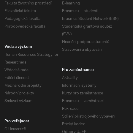
Fakulta životního prostředí
E-learning
Filozofická fakulta
Erasmus+ – studenti
Pedagogická fakulta
Erasmus Student Network (ESN)
Přírodovědecká fakulta
Studentská grantová soutěž
(SVV)
Finanční podpora studentů
Věda a výzkum
Stravování a ubytování
Human Resources Strategy for
Researchers
Vědecká rada
Pro zaměstnance
Ediční činnost
Aktuality
Mezinárodní projekty
Informační systémy
Národní projekty
Kurzy pro zaměstnance
Smluvní výzkum
Erasmus+ – zaměstnaci
Rekreace
Sdílení přístrojového vybavení
Pro veřejnost
Etický kodex
O Univerzitě
Odbory UJEP