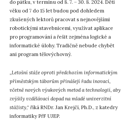
do pátku, v termínu od 8. 7. – 30. 8. 2024. Děti
věku od 7 do 15 let budou pod dohledem
zkušených lektorů pracovat s nejnovějšími
robotickými stavebnicemi, využívat aplikace
pro programování a řešit zejména logické a
informatické úlohy. Tradičně nebude chybět
ani program tělovýchovný.
„
Letošní stáže oproti předchozím informatickým
příměstským táborům přinášejí řadu inovací,
včetně nových výukových metod a technologií, aby
zvýšily vzdělávací dopad na mladé univerzitní
stážisty
,“ říká RNDr. Jan Krejčí, Ph.D., z katedry
informatiky PřF UJEP.