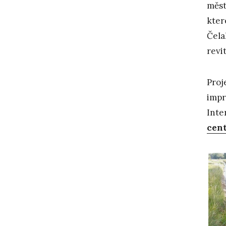
měst
kter
Čela
revi
Proj
impr
Inte
cent