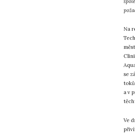
spol
poža
Na r
Tech
měst
Clin
Aqua
se z
toků
a v 
těch
Ve d
přiv