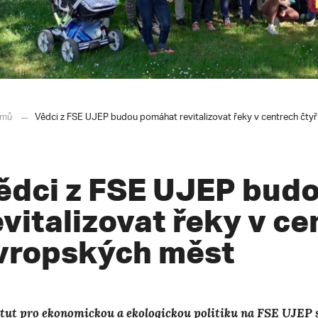
mů
Vědci z FSE UJEP budou pomáhat revitalizovat řeky v centrech čty
ědci z FSE UJEP bud
evitalizovat řeky v ce
vropských měst
itut pro ekonomickou a ekologickou politiku na FSE UJEP 