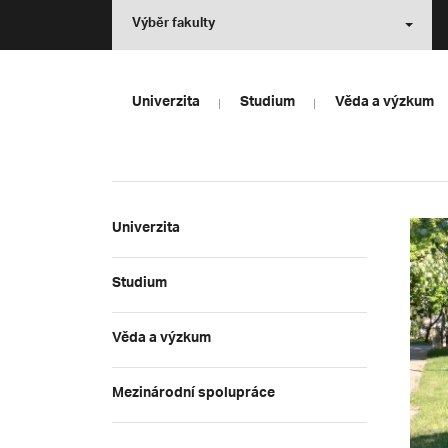
Výběr fakulty
Univerzita
Studium
Věda a výzkum
Univerzita
Studium
Věda a výzkum
Mezinárodní spolupráce