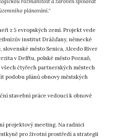
ologickou rozmanitost a zároveň splňovat
 územního plánování
.“
rtneři z 5 evropských zemí. Projekt vede
Leibnizův institut Drážďany, německé
, slovenské město Senica, Alcedo River
rzita v Delftu, polské město Poznaň,
e všech čtyřech partnerských městech
 mít podobu plánů obnovy městských
ční stavební práce vedoucí k obnově
dní projektový meeting. Na radnici
tkyně pro životní prostředí a strategii