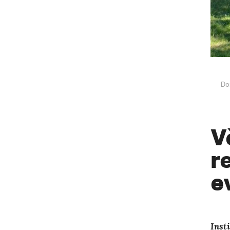
Do
V
r
e
Inst