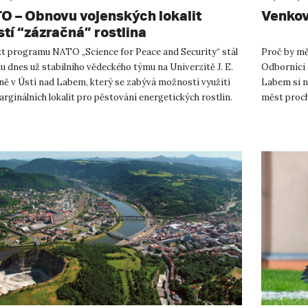
O – Obnovu vojenských lokalit
Venkov
stí “zázračná” rostlina
kt programu NATO „Science for Peace and Security“ stál
Proč by mě
u dnes už stabilního vědeckého týmu na Univerzitě J. E.
Odborníci z
ně v Ústí nad Labem, který se zabývá možností využití
Labem si n
arginálních lokalit pro pěstování energetických rostlin.
měst proch
mě...
použití „s...