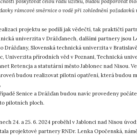
ečnosti poskytovat celou řadu užitků, budou podporovat bi
davky rámcové směrnice o vodě při zohlednění požadavků
ealizaci projektu se podílí jak vědečtí, tak praktičtí pa
nická univerzita v Drážďanech, dalšími partnery jsou 
o Drážďany, Slovenská technická univerzita v Bratislavě
ic, Univerzita přírodních věd v Poznani, Technická unive
net Retencja a statutární město Jablonec nad Nisou. V
ároveň budou realizovat pilotní opatření, která budou
,
případě Senice a Drážďan budou navíc provedeny počáte
to pilotních ploch.
nech 24. a 25. 6. 2024 proběhl v Jablonci nad Nisou úvo
ítala projektové partnery RNDr. Lenka Opočenská, náměs