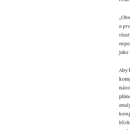
„Obn
a pr
vlas
nepo
jako
Aby 
komp
názo
plán
anal
komp
blíz