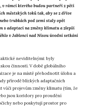
 v rámci kterého budou partneři z pěti
 městských toků tak, aby se z dříve
nebo trubkách pod zemí staly opět
m s adaptací na změny klimatu a zlepší
běhlo v Jablonci nad Nisou úvodní setkání
aktické neviditelnými: byly
dskou činností. V době globálního
anizace je na místě přehodnotit úlohu a
ady přírodě blízkých adaptačních
st vůči projevům změny klimatu (tím, že
ebo jsou koridory pro proudění
vočichy nebo poskytují prostor pro