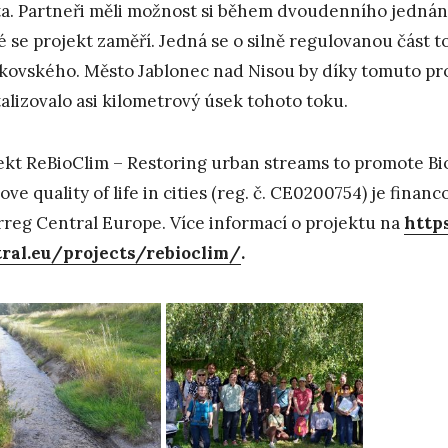
a. Partneři měli možnost si během dvoudenního jednání
é se projekt zaměří. Jedná se o silně regulovanou část toku
kovského. Město Jablonec nad Nisou by díky tomuto pr
talizovalo asi kilometrový úsek tohoto toku.
ekt ReBioClim – Restoring urban streams to promote Bio
ove quality of life in cities (reg. č. CE0200754) je fin
rreg Central Europe. Více informací o projektu na
http
ral.eu/projects/rebioclim/
.