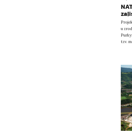
NAT
zaji
Proje
u zrod
Purky
tzv. m
Ty kro