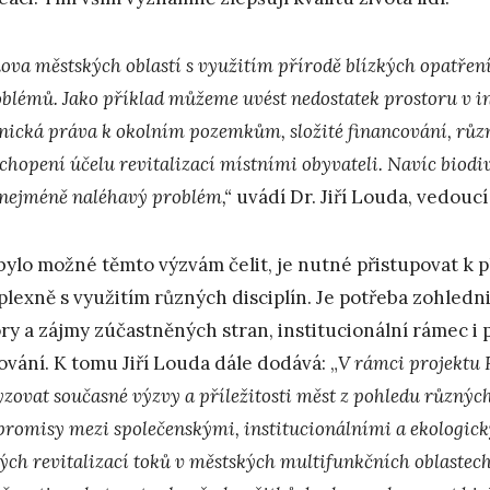
ova městských oblastí s využitím přírodě blízkých opatře
oblémů. Jako příklad můžeme uvést nedostatek prostoru v i
tnická práva k okolním pozemkům, složité financování, růz
chopení účelu revitalizací místními obyvateli. Navíc biodiv
 nejméně naléhavý problém,“
uvádí Dr. Jiří Louda, vedouc
bylo možné těmto výzvám čelit, je nutné přistupovat k p
lexně s využitím různých disciplín. Je potřeba zohledn
ry a zájmy zúčastněných stran, institucionální rámec i
ování. K tomu Jiří Louda dále dodává: „
V rámci projektu 
yzovat současné výzvy a příležitosti měst z pohledu různý
romisy mezi společenskými, institucionálními a ekologic
kých revitalizací toků v městských multifunkčních oblaste