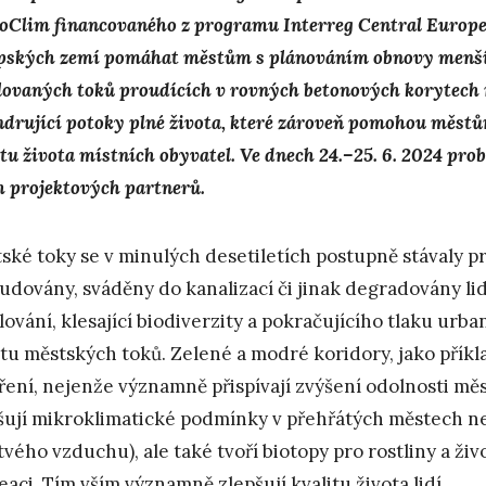
oClim financovaného z programu Interreg Central Europe,
pských zemí pomáhat městům s plánováním obnovy menších
lovaných toků proudících v rovných betonových korytech 
drující potoky plné života, které zároveň pomohou městů
itu života místních obyvatel. Ve dnech 24.–25. 6. 2024 pro
h projektových partnerů.
ské toky se v minulých desetiletích postupně stávaly pr
udovány, sváděny do kanalizací či jinak degradovány li
lování, klesající biodiverzity a pokračujícího tlaku urb
itu městských toků. Zelené a modré koridory, jako příkl
ření, nejenže významně přispívají zvýšení odolnosti mě
šují mikroklimatické podmínky v přehřátých městech n
tvého vzduchu), ale také tvoří biotopy pro rostliny a ži
eaci. Tím vším významně zlepšují kvalitu života lidí.