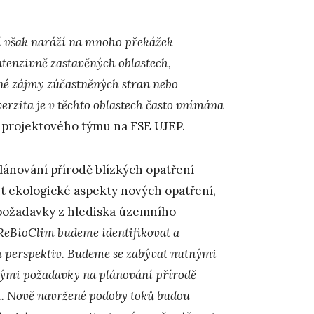
ní však naráží na mnoho překážek
ntenzivně zastavěných oblastech,
né zájmy zúčastněných stran nebo
erzita je v těchto oblastech často vnímána
í projektového týmu na FSE UJEP.
lánování přírodě blízkých opatření
it ekologické aspekty nových opatření,
 požadavky z hlediska územního
ReBioClim budeme identifikovat a
ch perspektiv. Budeme se zabývat nutnými
kými požadavky na plánování přírodě
ch. Nově navržené podoby toků budou