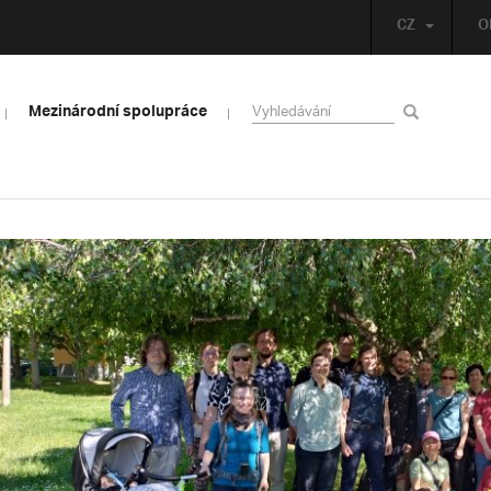
CZ
O
Mezinárodní spolupráce