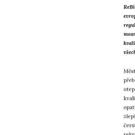
ReBi
evro
regu
mean
kval
všec
Měst
přeb
otep
kval
opat
zlep
čers
rekr