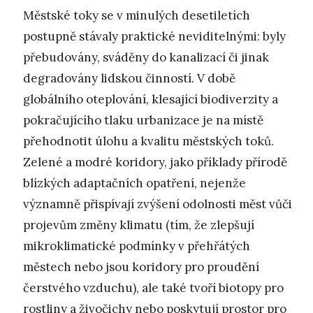
Městské toky se v minulých desetiletích
postupně stávaly praktické neviditelnými: byly
přebudovány, sváděny do kanalizací či jinak
degradovány lidskou činností. V době
globálního oteplování, klesající biodiverzity a
pokračujícího tlaku urbanizace je na místě
přehodnotit úlohu a kvalitu městských toků.
Zelené a modré koridory, jako příklady přírodě
blízkých adaptačních opatření, nejenže
významně přispívají zvýšení odolnosti měst vůči
projevům změny klimatu (tím, že zlepšují
mikroklimatické podmínky v přehřátých
městech nebo jsou koridory pro proudění
čerstvého vzduchu), ale také tvoří biotopy pro
rostliny a živočichy nebo poskytují prostor pro