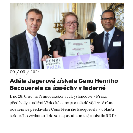
09 / 09 / 2024
Adéla Jagerová získala Cenu Henriho
Becquerela za úspěchy v jaderné
fyzice
Dne 28. 6. se na Francouzském velvyslanectví v Praze
předávaly tradiční Vědecké ceny pro mladé vědce. V rámci
ocenění se předávala i Cena Henriho Becquerela v oblasti
jaderného výzkumu, kde se na prvním místě umístila RNDr.
Adéla Jagerová. Ph.D. se svo...