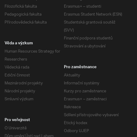
Filozofická fakulta
Erasmus+ – studenti
Pedagogická fakulta
Erasmus Student Network (ESN)
Přírodovědecká fakulta
Studentská grantová soutěž
(SVV)
Finanční podpora studentů
Věda a výzkum
Stravování a ubytování
Human Resources Strategy for
Researchers
Vědecká rada
Pro zaměstnance
Ediční činnost
Aktuality
Mezinárodní projekty
Informační systémy
Národní projekty
Kurzy pro zaměstnance
Smluvní výzkum
Erasmus+ – zaměstnaci
Rekreace
Sdílení přístrojového vybavení
Pro veřejnost
Etický kodex
O Univerzitě
Odbory UJEP
Dům umění Ústí nad Labem