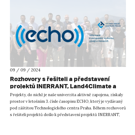
09 / 09 / 2024
Rozhovory s řešiteli a představení
projektů INERRANT, Land4Climate a
SpongeBoost v hlavní roli posledního
Projekty, do nichž je naše univerzita aktivně zapojena, získaly
vydání časopisu ECHO
prostor v letošním 3. čísle časopisu ECHO, který je vydávaný
pod záštitou Technologického centra Praha. Během rozhovorů
s řešiteli projektů došlo k představení projektů INERRANT,
Land4Clim...