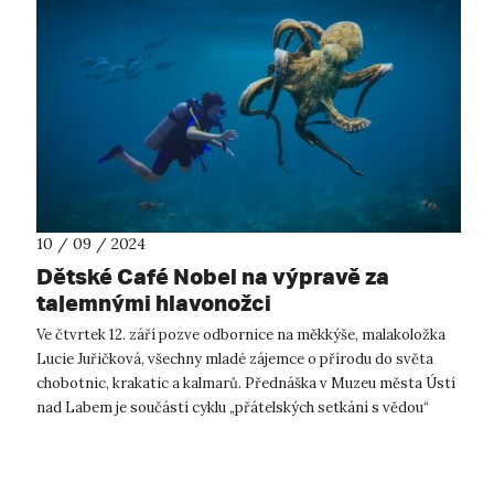
10 / 09 / 2024
Dětské Café Nobel na výpravě za
tajemnými hlavonožci
Ve čtvrtek 12. září pozve odbornice na měkkýše, malakoložka
Lucie Juřičková, všechny mladé zájemce o přírodu do světa
chobotnic, krakatic a kalmarů. Přednáška v Muzeu města Ústí
nad Labem je součástí cyklu „přátelských setkání s vědou“
Café Nobel, v dě...