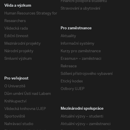
Finanční podpora studentů
Věda a výzkum
Stravování a ubytování
Human Resources Strategy for
Researchers
Vědecká rada
Pro zaměstnance
Ediční činnost
Aktuality
Mezinárodní projekty
Informační systémy
Národní projekty
Kurzy pro zaměstnance
Smluvní výzkum
Erasmus+ – zaměstnaci
Rekreace
Sdílení přístrojového vybavení
Pro veřejnost
Etický kodex
O Univerzitě
Odbory UJEP
Dům umění Ústí nad Labem
Knihkupectví
Vědecká knihovna UJEP
Mezinárodní spolupráce
Sportoviště
Aktuální výzvy – studenti
Nahrávací studio
Aktuální výzvy – zaměstnanci