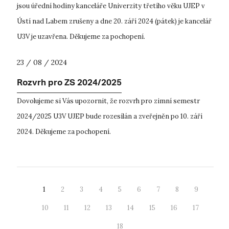
jsou úřední hodiny kanceláře Univerzity třetího věku UJEP v
Ústí nad Labem zrušeny a dne 20. září 2024 (pátek) je kancelář
U3V je uzavřena. Děkujeme za pochopení.
23 / 08 / 2024
Rozvrh pro ZS 2024/2025
Dovolujeme si Vás upozornit, že rozvrh pro zimní semestr
2024/2025 U3V UJEP bude rozesílán a zveřejněn po 10. září
2024. Děkujeme za pochopení.
1
2
3
4
5
6
7
8
9
10
11
12
13
14
15
16
17
18