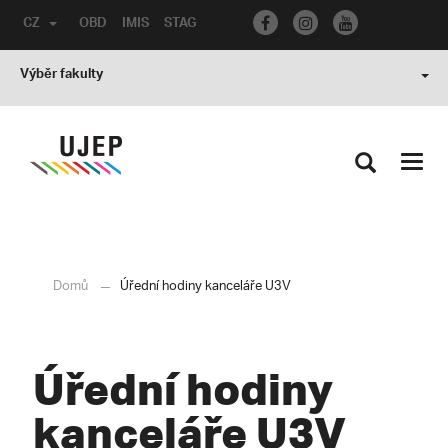
CZ
OBD
IMIS
STAG
Výběr fakulty
Toggl
navig
Domů
Úřední hodiny kanceláře U3V
Úřední hodiny
kanceláře U3V