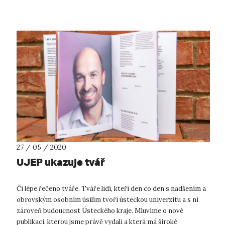
opravdu j...
27 / 05 / 2020
UJEP ukazuje tvář
Či lépe řečeno tváře. Tváře lidí, kteří den co den s nadšením a
obrovským osobním úsilím tvoří ústeckou univerzitu a s ní
zároveň budoucnost Ústeckého kraje. Mluvíme o nové
publikaci, kterou jsme právě vydali a která má široké