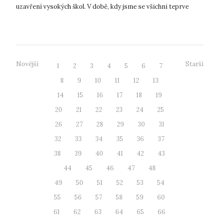
uzavření vysokých škol. V době, kdy jsme se všichni teprve
vzpamatovávali z náhlé vyprázdn...
Novější
Starší
1
2
3
4
5
6
7
8
9
10
11
12
13
14
15
16
17
18
19
20
21
22
23
24
25
26
27
28
29
30
31
32
33
34
35
36
37
38
39
40
41
42
43
44
45
46
47
48
49
50
51
52
53
54
55
56
57
58
59
60
61
62
63
64
65
66