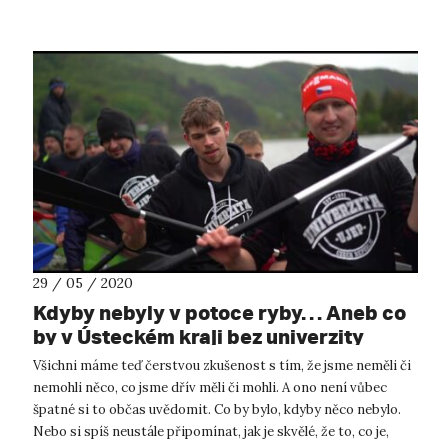
29 / 05 / 2020
Kdyby nebyly v potoce ryby… Aneb co
by v Ústeckém kraji bez univerzity
chybělo.
Všichni máme teď čerstvou zkušenost s tím, že jsme neměli či
nemohli něco, co jsme dřív měli či mohli. A ono není vůbec
špatné si to občas uvědomit. Co by bylo, kdyby něco nebylo.
Nebo si spíš neustále připomínat, jak je skvělé, že to, co je,