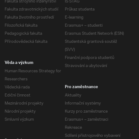
Fakulta strojního inženýrství
IS STAG
Fakulta zdravotnických studií
Průkaz studenta
Fakulta životního prostředí
E-learning
Filozofická fakulta
Erasmus+ – studenti
Pedagogická fakulta
Erasmus Student Network (ESN)
Přírodovědecká fakulta
Studentská grantová soutěž
(SVV)
Finanční podpora studentů
Věda a výzkum
Stravování a ubytování
Human Resources Strategy for
Researchers
Vědecká rada
Pro zaměstnance
Ediční činnost
Aktuality
Mezinárodní projekty
Informační systémy
Národní projekty
Kurzy pro zaměstnance
Smluvní výzkum
Erasmus+ – zaměstnaci
Rekreace
Sdílení přístrojového vybavení