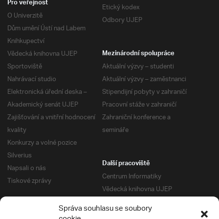
Pro veřejnost
Etický kodex
O Univerzitě
Odbory UJEP
Dům umění Ústí nad Labem
Knihkupectví
Vědecká knihovna UJEP
Mezinárodní spolupráce
Sportoviště
Aktuální výzvy – studenti
Nahrávací studio
Aktuální výzvy – zaměstnanci
Elektronická úřední deska –
Stipendijní pobyty v zahraničí
Akademický senát UJEP
Pracovní stáže v zahraničí
Zajišťování a vnitřní hodnocení
Zahraniční konference a
kvality
semináře
Konkurzy a volné pozice
Silverius
Další pracoviště
Napsali o nás
Centrum Informatiky
Tiskové zprávy
Vědecká knihovna UJEP
Správa kolejí a menz
Správa souhlasu se soubory
Univerzitní centrum podpory
Pro absolventy