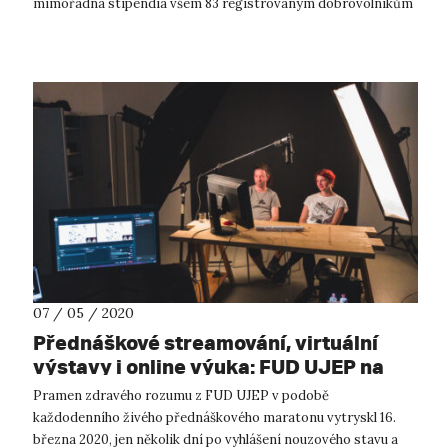
mimořádná stipendia všem 83 registrovaným dobrovolníkům
a 23 dal...
07 / 05 / 2020
Přednáškové streamování, virtuální
výstavy i online výuka: FUD UJEP na
špici multimediální komunikace
Pramen zdravého rozumu z FUD UJEP v podobě
každodenního živého přednáškového maratonu vytryskl 16.
března 2020, jen několik dní po vyhlášení nouzového stavu a