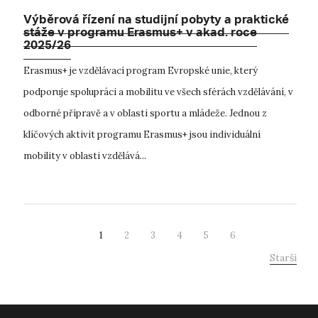
Výběrová řízení na studijní pobyty a praktické
stáže v programu Erasmus+ v akad. roce
2025/26
Erasmus+ je vzdělávací program Evropské unie, který
podporuje spolupráci a mobilitu ve všech sférách vzdělávání, v
odborné přípravě a v oblasti sportu a mládeže. Jednou z
klíčových aktivit programu Erasmus+ jsou individuální
mobility v oblasti vzdělává...
1
2
3
4
5
6
Starší