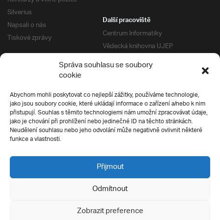
Silverius
Další pracoviště
Napsali o nás
Centrum Informatiky
Tiskové zprávy
Vědecká knihovna UJEP
Správa kolejí a menz
Správa souhlasu se soubory
Univerzitní centrum podpory
Pro absolventy
cookie
Klub absolventů
Abychom mohli poskytovat co nejlepší zážitky, používáme technologie,
Silverius
jako jsou soubory cookie, které ukládají informace o zařízení a/nebo k nim
Pro uchazeče
přistupují. Souhlas s těmito technologiemi nám umožní zpracovávat údaje,
Přijímací řízení
jako je chování při prohlížení nebo jedinečné ID na těchto stránkách.
Neudělení souhlasu nebo jeho odvolání může negativně ovlivnit některé
E-prihlaska
Ochrana soukromí
funkce a vlastnosti.
Podmínky přijímacího řízení
Přípravné kurzy
Přijmout
Odmítnout
Všechna práva vyhrazena
Zobrazit preference