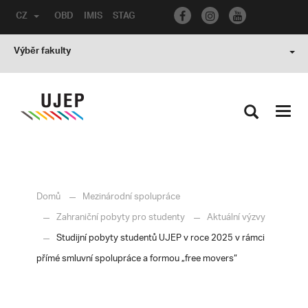
CZ
OBD
IMIS
STAG
Výběr fakulty
Toggl
navig
Domů
Mezinárodní spolupráce
Zahraniční pobyty pro studenty
Aktuální výzvy
Studijní pobyty studentů UJEP v roce 2025 v rámci
přímé smluvní spolupráce a formou „free movers“