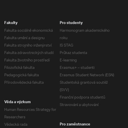
Fakulty
Pro studenty
Fakulta sociálně ekonomická
Harmonogram akademického
Fakulta umění a designu
roku
Fakulta strojního inženýrství
IS STAG
Fakulta zdravotnických studií
Průkaz studenta
Fakulta životního prostředí
E-learning
Filozofická fakulta
Erasmus+ – studenti
Pedagogická fakulta
Erasmus Student Network (ESN)
Přírodovědecká fakulta
Studentská grantová soutěž
(SVV)
Finanční podpora studentů
Věda a výzkum
Stravování a ubytování
Human Resources Strategy for
Researchers
Vědecká rada
Pro zaměstnance