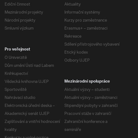
Ediční činnost
Aktuality
Mezinárodní projekty
Informační systémy
Národní projekty
Kurzy pro zaměstnance
Smluvní výzkum
Erasmus+ – zaměstnaci
Rekreace
Sdílení přístrojového vybavení
Pro veřejnost
Etický kodex
O Univerzitě
Odbory UJEP
Dům umění Ústí nad Labem
Knihkupectví
Vědecká knihovna UJEP
Mezinárodní spolupráce
Sportoviště
Aktuální výzvy – studenti
Nahrávací studio
Aktuální výzvy – zaměstnanci
Elektronická úřední deska –
Stipendijní pobyty v zahraničí
Akademický senát UJEP
Pracovní stáže v zahraničí
Zajišťování a vnitřní hodnocení
Zahraniční konference a
kvality
semináře
Konkurzy a volné pozice