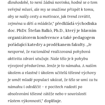
dlouhodobě, to není žádná novinka, hodně se o tom
veřejně mluví, ale my se snažíme přispět k tomu,
aby se našly cesty a motivace, jak trend zvrátit,
zejména u dětí a mládeže,“
předkládá východiska
doc. PhDr. Štefan Balkó, Ph.D., který je hlavním
organizátorem konference a také pedagogem
pořádající katedry a proděkanem fakulty.
„Je
nesporné, že racionálně realizovaná pohybová
aktivita zdraví utužuje. Naše tělo je k pohybu
vývojově předurčeno. Jenže je to námaha. A naším
úkolem a vlastně i úkolem učitelů tělesné výchovy
je umět mladé populaci ukázat, že tělo se umí za tu
námahu i odvděčit – v pocitech radosti po
absolvování tělesné zátěže nebo v souvislosti
růstem výkonnosti,“
doplňuje
.