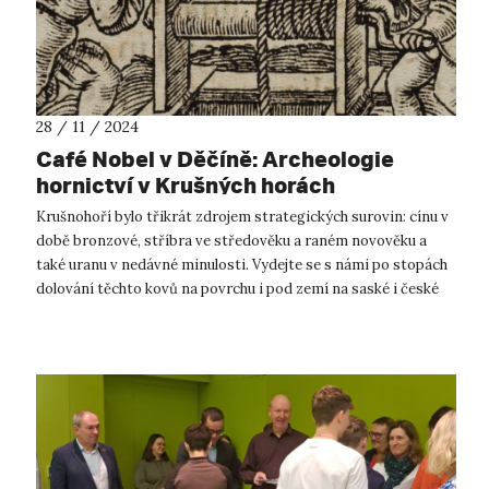
28 / 11 / 2024
Café Nobel v Děčíně: Archeologie
hornictví v Krušných horách
Krušnohoří bylo třikrát zdrojem strategických surovin: cínu v
době bronzové, stříbra ve středověku a raném novověku a
také uranu v nedávné minulosti. Vydejte se s námi po stopách
dolování těchto kovů na povrchu i pod zemí na saské i české
straně hor, v...