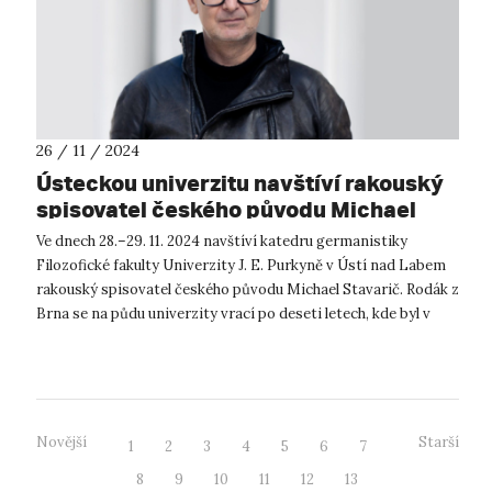
26 / 11 / 2024
Ústeckou univerzitu navštíví rakouský
spisovatel českého původu Michael
Stavarič
Ve dnech 28.–29. 11. 2024 navštíví katedru germanistiky
Filozofické fakulty Univerzity J. E. Purkyně v Ústí nad Labem
rakouský spisovatel českého původu Michael Stavarič. Rodák z
Brna se na půdu univerzity vrací po deseti letech, kde byl v
roce 2014 na...
Novější
Starší
1
2
3
4
5
6
7
8
9
10
11
12
13