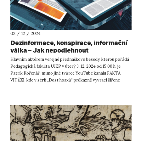
02 / 12 / 2024
Dezinformace, konspirace, informační
válka – Jak nepodlehnout
Hlavním aktérem veřejné přednáškové besedy, kterou pořádá
Pedagogická fakulta UJEP v úterý 3. 12. 2024 od 15:00 h, je
Patrik Kořenář, mimo jiné tvůrce YouTube kanálu FAKTA
VÍTĚZÍ, kde v sérii „Dost hoaxů“ průkazně vyvrací šířené
dezinformace. Dv...