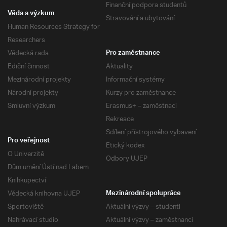
Finanční podpora studentů
Věda a výzkum
Stravování a ubytování
Human Resources Strategy for
Researchers
Vědecká rada
Pro zaměstnance
Ediční činnost
Aktuality
Mezinárodní projekty
Informační systémy
Národní projekty
Kurzy pro zaměstnance
Smluvní výzkum
Erasmus+ – zaměstnaci
Rekreace
Sdílení přístrojového vybavení
Pro veřejnost
Etický kodex
O Univerzitě
Odbory UJEP
Dům umění Ústí nad Labem
Knihkupectví
Vědecká knihovna UJEP
Mezinárodní spolupráce
Sportoviště
Aktuální výzvy – studenti
Nahrávací studio
Aktuální výzvy – zaměstnanci