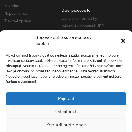
Silverius
Další pracoviště
Napsali o nás
Centrum Informatiky
Tiskové zprávy
Vědecká knihovna UJEP
Správa kolejí a menz
Správa souhlasu se soubory
Univerzitní centrum podpory
Pro absolventy
cookie
Klub absolventů
Abychom mohli poskytovat co nejlepší zážitky, používáme technologie,
Silverius
jako jsou soubory cookie, které ukládají informace o zařízení a/nebo k nim
Pro uchazeče
přistupují. Souhlas s těmito technologiemi nám umožní zpracovávat údaje,
Přijímací řízení
jako je chování při prohlížení nebo jedinečné ID na těchto stránkách.
Neudělení souhlasu nebo jeho odvolání může negativně ovlivnit některé
E-prihlaska
Ochrana soukromí
funkce a vlastnosti.
Podmínky přijímacího řízení
Přípravné kurzy
Přijmout
Odmítnout
Všechna práva vyhrazena
Zobrazit preference