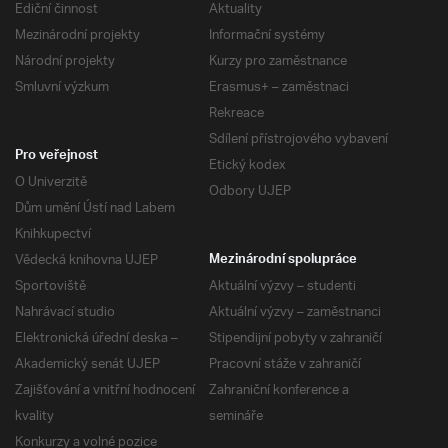
Ediční činnost
Aktuality
Mezinárodní projekty
Informační systémy
Národní projekty
Kurzy pro zaměstnance
Smluvní výzkum
Erasmus+ – zaměstnaci
Rekreace
Sdílení přístrojového vybavení
Pro veřejnost
Etický kodex
O Univerzitě
Odbory UJEP
Dům umění Ústí nad Labem
Knihkupectví
Vědecká knihovna UJEP
Mezinárodní spolupráce
Sportoviště
Aktuální výzvy – studenti
Nahrávací studio
Aktuální výzvy – zaměstnanci
Elektronická úřední deska –
Stipendijní pobyty v zahraničí
Akademický senát UJEP
Pracovní stáže v zahraničí
Zajišťování a vnitřní hodnocení
Zahraniční konference a
kvality
semináře
Konkurzy a volné pozice