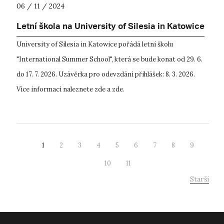
06 / 11 / 2024
Letní škola na University of Silesia in Katowice
University of Silesia in Katowice pořádá letní školu
"International Summer School", která se bude konat od 29. 6.
do 17. 7. 2026. Uzávěrka pro odevzdání přihlášek: 8. 3. 2026.
Více informací naleznete zde a zde.
1
2
3
4
5
6
7
8
9
10
11
Starší