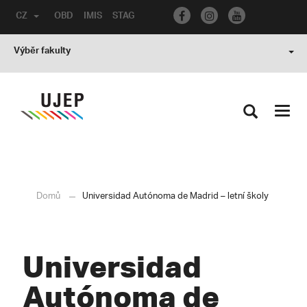
CZ
OBD
IMIS
STAG
Výběr fakulty
Toggl
navig
Domů
Universidad Autónoma de Madrid – letní školy
Universidad
Autónoma de