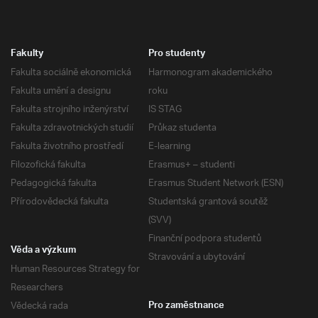
Fakulty
Pro studenty
Fakulta sociálně ekonomická
Harmonogram akademického
Fakulta umění a designu
roku
Fakulta strojního inženýrství
IS STAG
Fakulta zdravotnických studií
Průkaz studenta
Fakulta životního prostředí
E-learning
Filozofická fakulta
Erasmus+ – studenti
Pedagogická fakulta
Erasmus Student Network (ESN)
Přírodovědecká fakulta
Studentská grantová soutěž
(SVV)
Finanční podpora studentů
Věda a výzkum
Stravování a ubytování
Human Resources Strategy for
Researchers
Vědecká rada
Pro zaměstnance